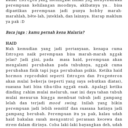
perempuan kehilangan moodnya, akibatnya ya… bisa
dipastikan perempuan jadi punya hobby marah-
marahlah, bête-lah, juteklah, dan lainnya. Harap maklum
ya pak :D
Baca juga : kamu pernah kena Malaria?
HAID
Nah kemudian yang jadi pertanyaan, kenapa cuma
Estrogen naik perempuan bisa marah-marah nggak
jelas? Jadi gini, pada
masa haid, perempuan akan
mengalami perubahan pada tubuhnya, nggak cuma
perubahan fisik tapi juga perubahan psikis. Ketika haid
hormon reproduksi seperti Estrogen dan Progesteron
akan mulai bekerja (seperti yang saya sebutkan diatas),
suasana hati bisa tiba-tiba nggak enak. Apalagi ketika
dinding rahim mulai meluruh, saat ini daya tahan tubuh
mulai menurun hingga membuat tubuh jadi gampang
lelah dan terjadi
mood swing
. Inilah yang bikin
perempuan jadi lebih sensitif dan suasana hatinya jadi
gampang berubah. Perempuan itu ya pak, kalau udah
haid bakalan susah mengontrol perasaan kecewa dan
stress dalam dirinya. Coba laki-laki bayangkan deh, udah