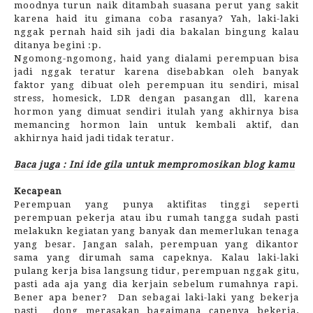
moodnya turun naik ditambah suasana perut yang sakit
karena haid itu gimana coba rasanya? Yah, laki-laki
nggak pernah haid sih jadi dia bakalan bingung kalau
ditanya begini :p.
Ngomong-ngomong, haid yang dialami perempuan bisa
jadi nggak teratur karena disebabkan oleh banyak
faktor yang dibuat oleh perempuan itu sendiri, misal
stress, homesick, LDR dengan pasangan dll, karena
hormon yang dimuat sendiri itulah yang akhirnya bisa
memancing hormon lain untuk kembali aktif, dan
akhirnya haid jadi tidak teratur.
Baca juga : Ini ide gila untuk mempromosikan blog kamu
Kecapean
Perempuan yang punya aktifitas tinggi seperti
perempuan pekerja atau ibu rumah tangga sudah pasti
melakukn kegiatan yang banyak dan memerlukan tenaga
yang besar. Jangan salah, perempuan yang dikantor
sama yang dirumah sama capeknya. Kalau laki-laki
pulang kerja bisa langsung tidur, perempuan nggak gitu,
pasti ada aja yang dia kerjain sebelum rumahnya rapi.
Bener apa bener?
Dan sebagai laki-laki yang bekerja
pasti
dong merasakan bagaimana capenya bekerja,