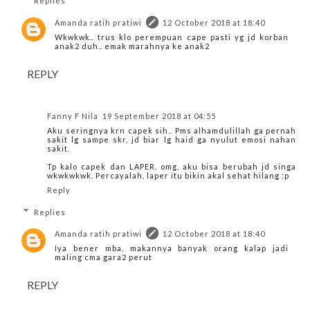
Replies
Amanda ratih pratiwi
12 October 2018 at 18:40
Wkwkwk.. trus klo perempuan cape pasti yg jd korban
anak2 duh.. emak marahnya ke anak2
REPLY
Fanny F Nila
19 September 2018 at 04:55
Aku seringnya krn capek sih.. Pms alhamdulillah ga pernah
sakit lg sampe skr, jd biar lg haid ga nyulut emosi nahan
sakit.
Tp kalo capek dan LAPER, omg, aku bisa berubah jd singa
wkwkwkwk. Percayalah, laper itu bikin akal sehat hilang :p
Reply
Replies
Amanda ratih pratiwi
12 October 2018 at 18:40
Iya bener mba, makannya banyak orang kalap jadi
maling cma gara2 perut
REPLY