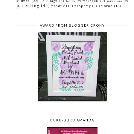
kuliner
(22)
lirik lagu
(3)
makanan
(7)
lomba
(2)
minuman
(2)
2013
(3)
►
parenting
(44)
produk
(13)
sejarah
(18)
property
(3)
2012
(29)
►
2010
(42)
►
2009
(43)
►
AWARD FROM BLOGGER CRONY
BUKU-BUKU AMANDA