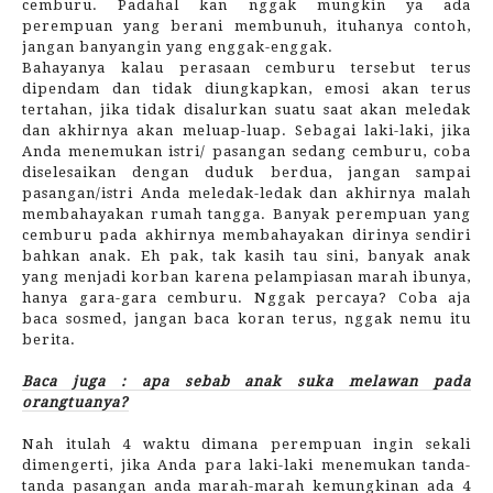
cemburu. Padahal kan nggak mungkin ya ada
perempuan yang berani membunuh, ituhanya contoh,
jangan banyangin yang enggak-enggak.
Bahayanya kalau perasaan cemburu tersebut terus
dipendam dan tidak diungkapkan, emosi akan terus
tertahan, jika tidak disalurkan suatu saat akan meledak
dan akhirnya akan meluap-luap. Sebagai laki-laki, jika
Anda menemukan istri/ pasangan sedang cemburu, coba
diselesaikan dengan duduk berdua, jangan sampai
pasangan/istri Anda meledak-ledak dan akhirnya malah
membahayakan rumah tangga. Banyak perempuan yang
cemburu pada akhirnya membahayakan dirinya sendiri
bahkan anak. Eh pak, tak kasih tau sini, banyak anak
yang menjadi korban karena pelampiasan marah ibunya,
hanya gara-gara cemburu. Nggak percaya? Coba aja
baca sosmed, jangan baca koran terus, nggak nemu itu
berita.
Baca juga : apa sebab anak suka melawan pada
orangtuanya?
Nah itulah 4 waktu dimana perempuan ingin sekali
dimengerti, jika Anda para laki-laki menemukan tanda-
tanda pasangan anda marah-marah kemungkinan ada 4