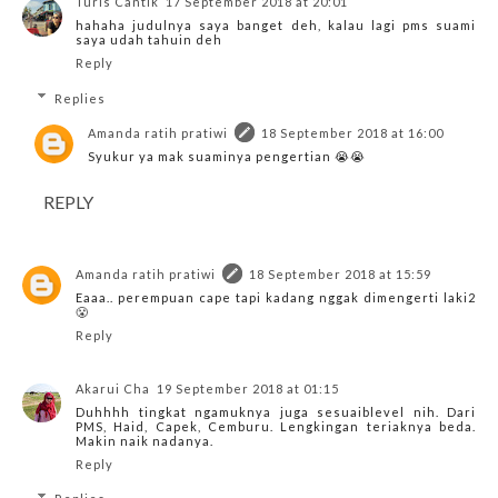
Turis Cantik
17 September 2018 at 20:01
hahaha judulnya saya banget deh, kalau lagi pms suami
saya udah tahuin deh
Reply
Replies
Amanda ratih pratiwi
18 September 2018 at 16:00
Syukur ya mak suaminya pengertian 😭😭
REPLY
Amanda ratih pratiwi
18 September 2018 at 15:59
Eaaa.. perempuan cape tapi kadang nggak dimengerti laki2
😤
Reply
Akarui Cha
19 September 2018 at 01:15
Duhhhh tingkat ngamuknya juga sesuaiblevel nih. Dari
PMS, Haid, Capek, Cemburu. Lengkingan teriaknya beda.
Makin naik nadanya.
Reply