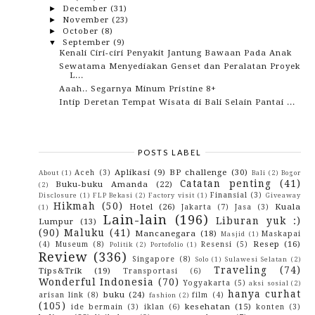
December
(31)
►
November
(23)
►
October
(8)
►
September
(9)
▼
Kenali Ciri-ciri Penyakit Jantung Bawaan Pada Anak
Sewatama Menyediakan Genset dan Peralatan Proyek
L...
Aaah.. Segarnya Minum Pristine 8+
Intip Deretan Tempat Wisata di Bali Selain Pantai ...
Gigi Kuning? Ih.. Nggak Pede!
4 Waktu Perempuan Ini Harap Dimengerti Laki-laki
Sariawan dan Panas Dalam Reda Berkat Larutan Cap
K...
POSTS LABEL
Air Terjun Tersembunyi Beji Guwang Bali
Aplikasi
(9)
BP challenge
(30)
Aceh
(3)
About
(1)
Bali
(2)
Bogor
Jenis Pakaian Dalam Wanita Yang Nyaman Digunakan
Catatan penting
(41)
Buku-buku Amanda
(22)
(2)
August
(15)
►
Finansial
(3)
Disclosure
(1)
FLP Bekasi
(2)
Factory visit
(1)
Giveaway
July
(8)
►
Hikmah
(50)
Hotel
(26)
Kuala
Jakarta
(7)
Jasa
(3)
(1)
June
(5)
►
Lain-lain
(196)
Liburan yuk :)
Lumpur
(13)
May
(12)
►
(90)
Maluku
(41)
Mancanegara
(18)
Maskapai
Masjid
(1)
April
(12)
►
Resep
(16)
(4)
Museum
(8)
Resensi
(5)
Politik
(2)
Portofolio
(1)
March
(10)
►
Review
(336)
February
(10)
►
Singapore
(8)
Solo
(1)
Sulawesi Selatan
(2)
January
(10)
►
Traveling
(74)
Tips&Trik
(19)
Transportasi
(6)
2017
(114)
►
Wonderful Indonesia
(70)
Yogyakarta
(5)
aksi sosial
(2)
2016
(142)
►
hanya curhat
buku
(24)
arisan link
(8)
film
(4)
fashion
(2)
2015
(10)
►
(105)
kesehatan
(15)
ide bermain
(3)
iklan
(6)
konten
(3)
2014
(4)
►