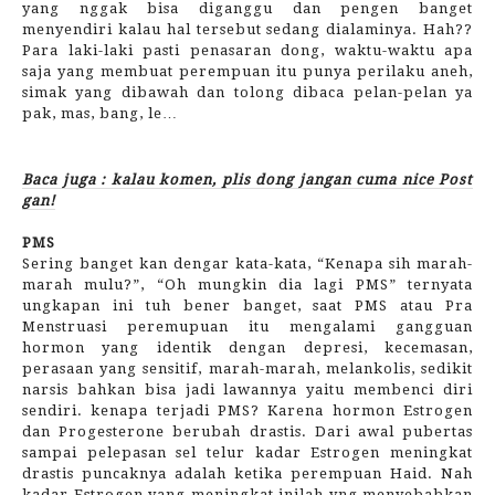
yang nggak bisa diganggu dan pengen banget
menyendiri kalau hal tersebut sedang dialaminya. Hah??
Para laki-laki pasti penasaran dong, waktu-waktu apa
saja yang membuat perempuan itu punya perilaku aneh,
simak yang dibawah dan tolong dibaca pelan-pelan ya
pak, mas, bang, le…
Baca juga : kalau komen, plis dong jangan cuma nice Post
gan!
PMS
Sering banget kan dengar kata-kata, “Kenapa sih marah-
marah mulu?”, “Oh mungkin dia lagi PMS” ternyata
ungkapan ini tuh bener banget, saat PMS atau Pra
Menstruasi peremupuan itu mengalami gangguan
hormon yang identik dengan depresi, kecemasan,
perasaan yang sensitif, marah-marah, melankolis, sedikit
narsis bahkan bisa jadi lawannya yaitu membenci diri
sendiri. kenapa terjadi PMS? Karena hormon Estrogen
dan Progesterone berubah drastis. Dari awal pubertas
sampai pelepasan sel telur kadar Estrogen meningkat
drastis puncaknya adalah ketika perempuan Haid. Nah
kadar Estrogen yang meningkat inilah yng menyebabkan