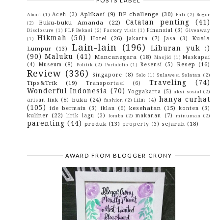
POSTS LABEL
2015
(10)
►
2014
(4)
►
Aplikasi
(9)
BP challenge
(30)
Aceh
(3)
About
(1)
Bali
(2)
Bogor
2013
(3)
►
Catatan penting
(41)
Buku-buku Amanda
(22)
(2)
2012
(29)
►
Finansial
(3)
Disclosure
(1)
FLP Bekasi
(2)
Factory visit
(1)
Giveaway
2010
(42)
►
Hikmah
(50)
Hotel
(26)
Kuala
Jakarta
(7)
Jasa
(3)
(1)
2009
(43)
►
Lain-lain
(196)
Liburan yuk :)
Lumpur
(13)
(90)
Maluku
(41)
Mancanegara
(18)
Maskapai
Masjid
(1)
Resep
(16)
(4)
Museum
(8)
Resensi
(5)
Politik
(2)
Portofolio
(1)
Review
(336)
Singapore
(8)
Solo
(1)
Sulawesi Selatan
(2)
Traveling
(74)
Tips&Trik
(19)
Transportasi
(6)
Wonderful Indonesia
(70)
Yogyakarta
(5)
aksi sosial
(2)
hanya curhat
buku
(24)
arisan link
(8)
film
(4)
fashion
(2)
(105)
kesehatan
(15)
ide bermain
(3)
iklan
(6)
konten
(3)
kuliner
(22)
lirik lagu
(3)
makanan
(7)
lomba
(2)
minuman
(2)
parenting
(44)
produk
(13)
sejarah
(18)
property
(3)
AWARD FROM BLOGGER CRONY