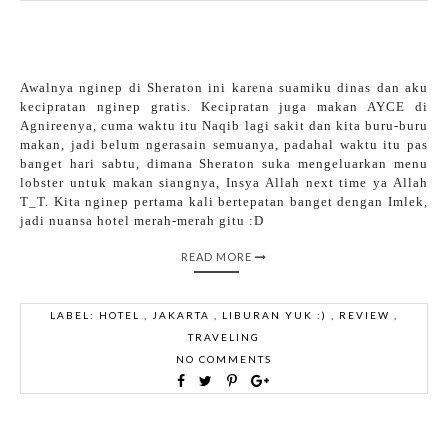
Awalnya nginep di Sheraton ini karena suamiku dinas dan aku
kecipratan nginep gratis. Kecipratan juga makan AYCE di
Agnireenya, cuma waktu itu Naqib lagi sakit dan kita buru-buru
makan, jadi belum ngerasain semuanya, padahal waktu itu pas
banget hari sabtu, dimana Sheraton suka mengeluarkan menu
lobster untuk makan siangnya, Insya Allah next time ya Allah
T_T. K
ita nginep pertama kali bertepatan banget dengan Imlek,
jadi nuansa hotel merah-merah gitu :D
READ MORE
LABEL:
HOTEL
,
JAKARTA
,
LIBURAN YUK :)
,
REVIEW
,
TRAVELING
NO COMMENTS