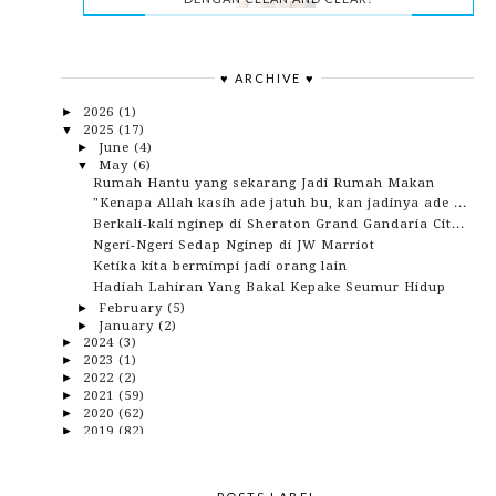
♥ ARCHIVE ♥
2026
(1)
►
2025
(17)
▼
June
(4)
►
May
(6)
▼
Rumah Hantu yang sekarang Jadi Rumah Makan
"Kenapa Allah kasih ade jatuh bu, kan jadinya ade ...
Berkali-kali nginep di Sheraton Grand Gandaria Cit...
Ngeri-Ngeri Sedap Nginep di JW Marriot
Ketika kita bermimpi jadi orang lain
Hadiah Lahiran Yang Bakal Kepake Seumur Hidup
February
(5)
►
January
(2)
►
2024
(3)
►
2023
(1)
►
2022
(2)
►
2021
(59)
►
2020
(62)
►
2019
(82)
►
2018
(153)
►
2017
(114)
►
2016
(142)
►