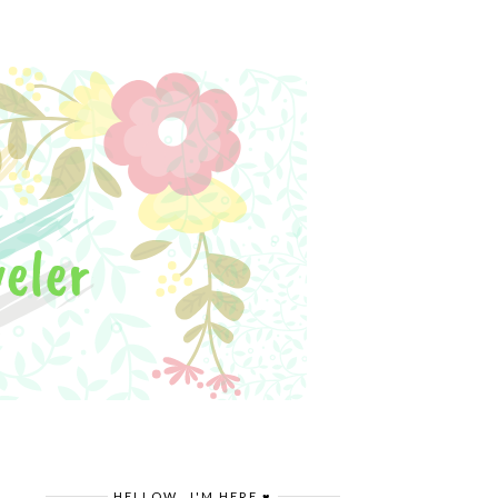
HELLOW.. I'M HERE ♥