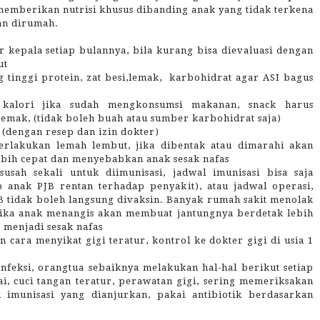
memberikan nutrisi khusus dibanding anak yang tidak terkena
an dirumah.
 kepala setiap bulannya, bila kurang bisa dievaluasi dengan
ut
tinggi protein, zat besi,lemak,
karbohidrat agar ASI bagus
 kalori jika sudah mengkonsumsi makanan, snack harus
emak, (tidak boleh buah atau sumber karbohidrat saja)
(dengan resep dan izin dokter)
erlakukan lemah lembut, jika dibentak atau dimarahi akan
bih cepat dan menyebabkan anak sesak nafas
usah sekali untuk diimunisasi, jadwal imunisasi bisa saja
b anak PJB rentan terhadap penyakit), atau jadwal operasi,
B tidak boleh langsung divaksin. Banyak rumah sakit menolak
 jika anak menangis akan membuat jantungnya berdetak lebih
 menjadi sesak nafas
 cara menyikat gigi teratur, kontrol ke dokter gigi di usia 1
nfeksi, orangtua sebaiknya melakukan hal-hal berikut setiap
i, cuci tangan teratur, perawatan gigi, sering memeriksakan
pi imunisasi yang dianjurkan, pakai antibiotik berdasarkan