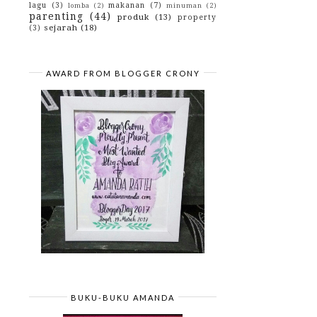
2012
(29)
lagu
(3)
makanan
(7)
►
lomba
(2)
minuman
(2)
parenting
(44)
2010
(42)
produk
(13)
►
property
sejarah
(18)
2009
(43)
(3)
►
AWARD FROM BLOGGER CRONY
BUKU-BUKU AMANDA