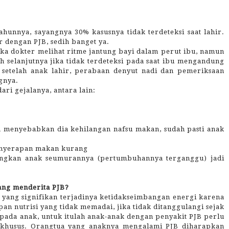
tahunnya, sayangnya 30% kasusnya tidak terdeteksi saat lahir.
ir dengan PJB, sedih banget ya.
ika dokter melihat ritme jantung bayi dalam perut ibu, namun
h selanjutnya jika tidak terdeteksi pada saat ibu mengandung
setelah anak lahir, perabaan denyut nadi dan pemeriksaan
gnya.
ari gejalanya, antara lain:
 menyebabkan dia kehilangan nafsu makan, sudah pasti anak
nyerapan makan kurang
dingkan anak seumurannya (pertumbuhannya terganggu) jadi
ang menderita PJB?
 yang signifikan terjadinya ketidakseimbangan energi karena
n nutrisi yang tidak memadai, jika tidak ditanggulangi sejak
pada anak, untuk itulah anak-anak dengan penyakit PJB perlu
khusus. Orangtua yang anaknya mengalami PJB diharapkan