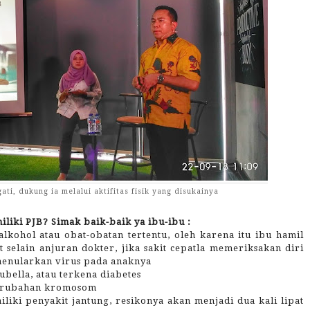
ti, dukung ia melalui aktifitas fisik yang disukainya
iki PJB? Simak baik-baik ya ibu-ibu :
lkohol atau obat-obatan tertentu, oleh karena itu ibu hamil
elain anjuran dokter, jika sakit cepatla memeriksakan diri
menularkan virus pada anaknya
rubella, atau terkena diabetes
perubahan kromosom
liki penyakit jantung, resikonya akan menjadi dua kali lipat