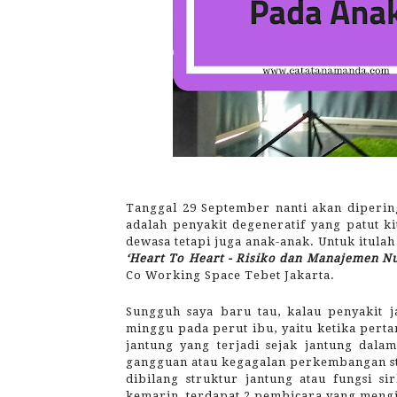
Tanggal 29 September nanti akan dipering
adalah penyakit degeneratif yang patut k
dewasa tetapi juga anak-anak. Untuk itu
‘Heart To Heart - Risiko dan Manajemen N
Co Working Space Tebet Jakarta.
Sungguh saya baru tau, kalau penyakit
minggu pada perut ibu, yaitu ketika perta
jantung yang terjadi sejak jantung dala
gangguan atau kegagalan perkembangan str
dibilang struktur jantung atau fungsi s
kemarin, terdapat 2 pembicara yang mengi