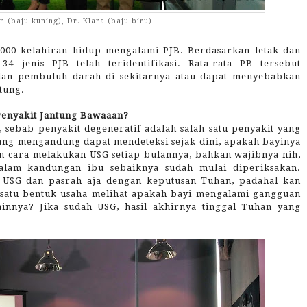
n (baju kuning), Dr. Klara (baju biru)
i 1000 kelahiran hidup mengalami PJB. Berdasarkan letak dan
34 jenis PJB telah teridentifikasi. Rata-rata PB tersebut
dan pembuluh darah di sekitarnya atau dapat menyebabkan
tung.
enyakit Jantung Bawaaan?
 sebab penyakit degeneratif adalah salah satu penyakit yang
yang mengandung dapat mendeteksi sejak dini, apakah bayinya
n cara melakukan USG setiap bulannya, bahkan wajibnya nih,
dalam kandungan ibu sebaiknya sudah mulai diperiksakan.
 USG dan pasrah aja dengan keputusan Tuhan, padahal kan
h satu bentuk usaha melihat apakah bayi mengalami gangguan
ainnya? Jika sudah USG, hasil akhirnya tinggal Tuhan yang