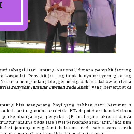
ati sebagai Hari Jantung Nasional, dimana penyakit jantung
ita waspadai. Penyakit jantung tidak hanya menyerang orang
lah Nutricia mengundang blogger mengadakan takshow bertema
utrisi Penyakit Jantung Bawaan Pada Anak’
, yang bertempat di
 jantung bisa menyerang bayi yang bahkan baru berumur 3
ma kali jantung mulai berdetak. PJB dapat diartikan kelainan
m perkembangannya, penyakit PJB ini terjadi akibat adanya
uktur jantung pada fase awal perkembangan janin, jadi bisa
irkulasi jantung mengalami kelainan. Pada sabtu yang cerah
si dan memberikan kami ilmu baru, diantaranya :