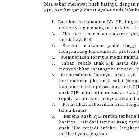
bisa sabar merawat buah hatinya, dengan 
PJB, berikut yang dapat Ayah-Bunda lakuk
1.
Lakukan pemantauan BB, PB, lingkar
dokter yang menangani anak terseb
2.
Ibu harus memakan-makanan yang 
untuk bayi PJB
3.
Berikan makanan padat tinggi
mengandung karbohidrat, protein, l
4.
Memberikan formula medis khusus 
5.
Sabar, sebab anak PJB harus dip
menyebabkan jantungnya terpacu le
6.
Permasalahan lainnya, anak PJB s
berbenturan jika anak sakit (seba
bahkan setelah operasi pun anak PJ
anak PJB untuk diimunisasi, sebab
cepat, hal ini akan menyebabkan dia
7.
Perhatikan kebersihan oral dengan
tahun keatas
8.
Karena anak PJB rentan terkena i
harinya : Hindari tempat yang rama
anak jika terjadi infeksi, lengka
indikasi yang lengkap