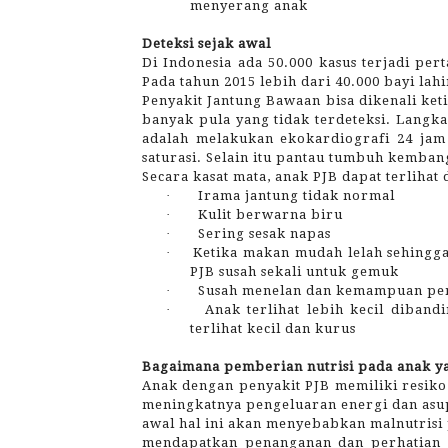
menyerang anak
Deteksi sejak awal
Di Indonesia ada 50.000 kasus terjadi per
Pada tahun 2015 lebih dari 40.000 bayi lah
Penyakit Jantung Bawaan bisa dikenali ket
banyak pula yang tidak terdeteksi. Langka
adalah melakukan ekokardiografi 24 jam 
saturasi. Selain itu pantau tumbuh kemban
Secara kasat mata, anak PJB dapat terlihat d
·
Irama jantung tidak normal
·
Kulit berwarna biru
·
Sering sesak napas
·
Ketika makan mudah lelah sehingga
PJB susah sekali untuk gemuk
·
Susah menelan dan kemampuan pe
·
Anak terlihat lebih kecil diban
terlihat kecil dan kurus
Bagaimana pemberian nutrisi pada anak y
Anak dengan penyakit PJB memiliki resiko
meningkatnya pengeluaran energi dan asupa
awal hal ini akan menyebabkan malnutrisi 
mendapatkan penanganan dan perhatian 