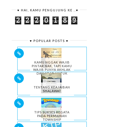
♥ HAI, KAMU PENGUJUNG KE ..♥
2
2
2
0
1
8
9
♥ POPULAR POSTS ♥
KAMU NGGAK WAJIB
PINTAR NAK, TAPI KAMU
WAJIB PUNYA AKHLAK
DAN ADAB UNTUK
HIDUPMU.
TENTANG KEAJAIBAN
SHALAWAT
TIPS SUKSES REGATA
PADA PERMAINAN
TOWNSHIP