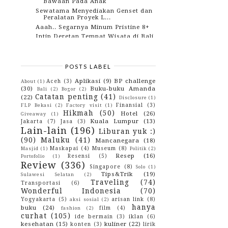
Bawaan Pada Anak
Sewatama Menyediakan Genset dan
Peralatan Proyek L...
Aaah.. Segarnya Minum Pristine 8+
Intip Deretan Tempat Wisata di Bali
Selain Pantai ...
Gigi Kuning? Ih.. Nggak Pede!
4 Waktu Perempuan Ini Harap
POSTS LABEL
Dimengerti Laki-laki
Sariawan dan Panas Dalam Reda
Aplikasi
(9)
BP challenge
Aceh
(3)
About
(1)
Berkat Larutan Cap K...
(30)
Buku-buku Amanda
Bali
(2)
Bogor
(2)
Air Terjun Tersembunyi Beji Guwang
Catatan penting
(41)
(22)
Disclosure
(1)
Bali
Finansial
(3)
FLP Bekasi
(2)
Factory visit
(1)
Jenis Pakaian Dalam Wanita Yang
Hikmah
(50)
Hotel
(26)
Giveaway
(1)
Nyaman Digunakan
Kuala Lumpur
(13)
Jakarta
(7)
Jasa
(3)
August
(15)
►
Lain-lain
(196)
Liburan yuk :)
July
(8)
►
(90)
Maluku
(41)
Mancanegara
(18)
June
(5)
►
Maskapai
(4)
Museum
(8)
Masjid
(1)
Politik
(2)
May
(12)
►
Resep
(16)
Resensi
(5)
Portofolio
(1)
April
(12)
►
Review
(336)
Singapore
(8)
Solo
(1)
March
(10)
►
Tips&Trik
(19)
Sulawesi Selatan
(2)
February
(10)
►
Traveling
(74)
Transportasi
(6)
January
(10)
►
Wonderful Indonesia
(70)
2017
(114)
►
Yogyakarta
(5)
arisan link
(8)
2016
(142)
aksi sosial
(2)
►
hanya
buku
(24)
2015
(10)
film
(4)
►
fashion
(2)
curhat
(105)
2014
(4)
►
ide bermain
(3)
iklan
(6)
kesehatan
(15)
kuliner
(22)
2013
(3)
konten
(3)
lirik
►