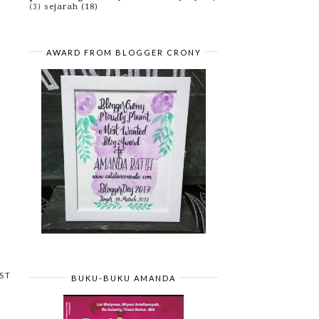
sejarah
(18)
2009
(43)
(3)
►
AWARD FROM BLOGGER CRONY
ST
BUKU-BUKU AMANDA