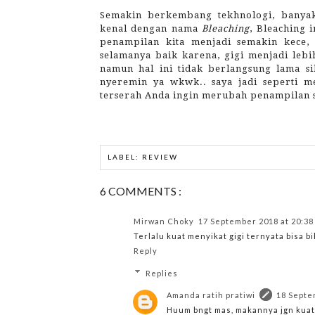
Semakin berkembang tekhnologi, banyak
kenal dengan nama
Bleaching
, Bleaching 
penampilan kita menjadi semakin kece, 
selamanya baik karena, gigi menjadi lebih
namun hal ini tidak berlangsung lama sih
nyeremin ya wkwk.. saya jadi seperti me
terserah Anda ingin merubah penampilan s
LABEL:
REVIEW
6 COMMENTS :
Mirwan Choky
17 September 2018 at 20:38
Terlalu kuat menyikat gigi ternyata bisa bik
Reply
Replies
Amanda ratih pratiwi
18 Septe
Huum bngt mas, makannya jgn kuat2