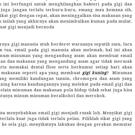
ini berfungsi untuk menghilangkan bakteri pada gigi dan
 juga jangan terlalu terburu-buru, emang mau kemana sih,
ikat gigi dengan cepat, akan meninggalkan sisa makanan yang
an inilah yang akhirnya akan menimbulkan kuman pada mulut.
uat gigi menjadi bernoda
rnya gigi manusia utuh berderet warnanya seputih susu, lucu
 tua, email pada gigi manusia akan melemah, hal ini akan
eminum-minuman yang mengandung asam akan membuat email
uman dan makanan yang mengandung asam agar tidak merusak
serta memakai dental floss serta berkumur setiap hari akan
u makanan seperti apa yang membuat
gigi kuning
?
Minuman
 yang memiliki kandungan tannin, chromogen dan asam yang
uning karena kandungannya yang melekat pada email gigi dan
lain minuman dan makanan pola hidup tidak sehat juga bisa
satunya minum minuman beralkohol dan merokok.
bisa menyebabkan email gigi menjadi rusak loh. Menyikat gigi
rlalu kuat juga tidak terlalu pelan. Pilihlah sikat gigi yang
ke sela gigi, menyikatnya lakukan dengan gerakan memutar