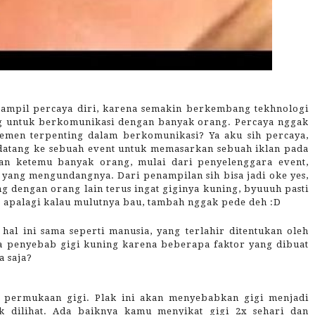
 tampil percaya diri, karena semakin berkembang tekhnologi
ng untuk berkomunikasi dengan banyak orang. Percaya nggak
elemen terpenting dalam berkomunikasi? Ya aku sih percaya,
datang ke sebuah event untuk memasarkan sebuah iklan pada
kan ketemu banyak orang, mulai dari penyelenggara event,
yang mengundangnya. Dari penampilan sih bisa jadi oke yes,
g dengan orang lain terus ingat giginya kuning, byuuuh pasti
 apalagi kalau mulutnya bau, tambah nggak pede deh :D
hal ini sama seperti manusia, yang terlahir ditentukan oleh
a penyebab gigi kuning karena beberapa faktor yang dibuat
a saja?
 permukaan gigi. Plak ini akan menyebabkan gigi menjadi
k dilihat. Ada baiknya kamu menyikat gigi 2x sehari dan