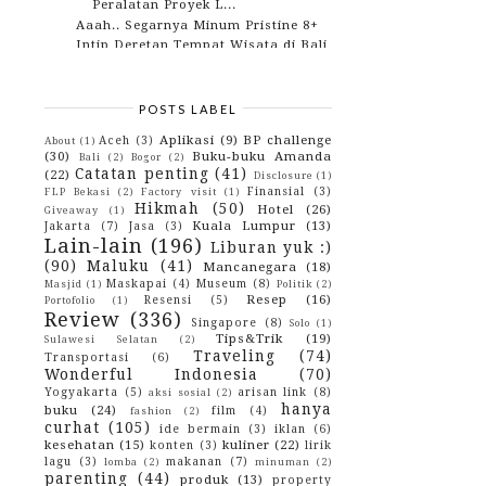
Peralatan Proyek L...
Aaah.. Segarnya Minum Pristine 8+
Intip Deretan Tempat Wisata di Bali
Selain Pantai ...
Gigi Kuning? Ih.. Nggak Pede!
4 Waktu Perempuan Ini Harap
POSTS LABEL
Dimengerti Laki-laki
Sariawan dan Panas Dalam Reda
Aplikasi
(9)
BP challenge
Aceh
(3)
About
(1)
Berkat Larutan Cap K...
(30)
Buku-buku Amanda
Bali
(2)
Bogor
(2)
Air Terjun Tersembunyi Beji Guwang
Catatan penting
(41)
(22)
Disclosure
(1)
Bali
Finansial
(3)
FLP Bekasi
(2)
Factory visit
(1)
Jenis Pakaian Dalam Wanita Yang
Hikmah
(50)
Hotel
(26)
Giveaway
(1)
Nyaman Digunakan
Kuala Lumpur
(13)
Jakarta
(7)
Jasa
(3)
August
(15)
►
Lain-lain
(196)
Liburan yuk :)
July
(8)
►
(90)
Maluku
(41)
Mancanegara
(18)
June
(5)
►
Maskapai
(4)
Museum
(8)
Masjid
(1)
Politik
(2)
May
(12)
►
Resep
(16)
Resensi
(5)
Portofolio
(1)
April
(12)
►
Review
(336)
Singapore
(8)
Solo
(1)
March
(10)
►
Tips&Trik
(19)
Sulawesi Selatan
(2)
February
(10)
►
Traveling
(74)
Transportasi
(6)
January
(10)
►
Wonderful Indonesia
(70)
2017
(114)
►
Yogyakarta
(5)
arisan link
(8)
2016
(142)
aksi sosial
(2)
►
hanya
buku
(24)
2015
(10)
film
(4)
►
fashion
(2)
curhat
(105)
2014
(4)
►
ide bermain
(3)
iklan
(6)
kesehatan
(15)
kuliner
(22)
2013
(3)
konten
(3)
lirik
►
2012
(29)
lagu
(3)
makanan
(7)
►
lomba
(2)
minuman
(2)
parenting
(44)
2010
(42)
produk
(13)
►
property