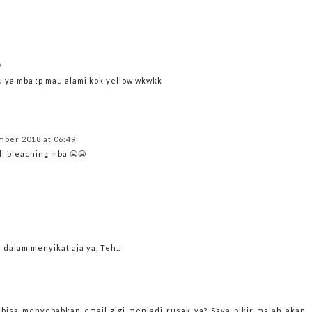
9
u ya mba :p mau alami kok yellow wkwkk
mber 2018 at 06:49
i bleaching mba 😬😬
 dalam menyikat aja ya, Teh..
a bisa menyebabkan email gigi menjadi rusak ya? Saya pikir malah akan