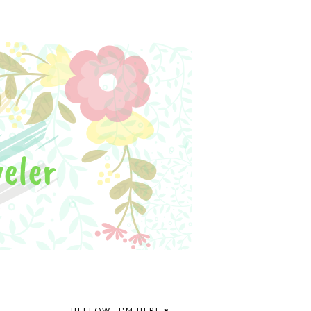
HELLOW.. I'M HERE ♥