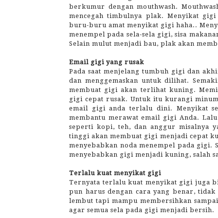
berkumur dengan mouthwash. Mouthwash 
mencegah timbulnya plak. Menyikat gigi
buru-buru amat menyikat gigi haha.. Meny
menempel pada sela-sela gigi, sisa makan
Selain mulut menjadi bau, plak akan memb
Email gigi yang rusak
Pada saat menjelang tumbuh gigi dan akhi
dan menggemaskan untuk dilihat. Semakin
membuat gigi akan terlihat kuning. M
gigi cepat rusak. Untuk itu kurangi min
email gigi anda terlalu dini. Menyikat 
membantu merawat email gigi Anda. Lal
seperti kopi, teh, dan anggur misalnya
tinggi akan membuat gigi menjadi cepat k
menyebabkan noda menempel pada gigi. Se
menyebabkan gigi menjadi kuning, salah 
Terlalu kuat menyikat gigi
Ternyata terlalu kuat menyikat gigi juga 
pun harus dengan cara yang benar, tidak te
lembut tapi mampu membersihkan sampai 
agar semua sela pada gigi menjadi bersih.