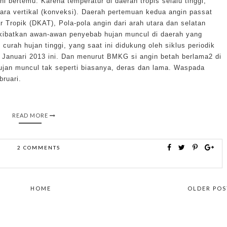
ini bertemu. Karena temperatur di daerah tropis selalu tinggi,
ra vertikal (konveksi). Daerah pertemuan kedua angin passat
 Tropik (DKAT), Pola-pola angin dari arah utara dan selatan
ibatkan awan-awan penyebab hujan muncul di daerah yang
curah hujan tinggi, yang saat ini didukung oleh siklus periodik
anuari 2013 ini. Dan menurut BMKG si angin betah berlama2 di
ujan muncul tak seperti biasanya, deras dan lama. Waspada
bruari.
READ MORE
2 COMMENTS
HOME
OLDER POS