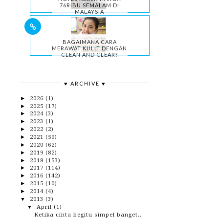
76RIBU SEMALAM DI
MALAYSIA
BAGAIMANA CARA
MERAWAT KULIT DENGAN
CLEAN AND CLEAR?
♥ ARCHIVE ♥
2026
(1)
►
2025
(17)
►
2024
(3)
►
2023
(1)
►
2022
(2)
►
2021
(59)
►
2020
(62)
►
2019
(82)
►
2018
(153)
►
2017
(114)
►
2016
(142)
►
2015
(10)
►
2014
(4)
►
2013
(3)
▼
April
(1)
▼
Ketika cinta begitu simpel banget..