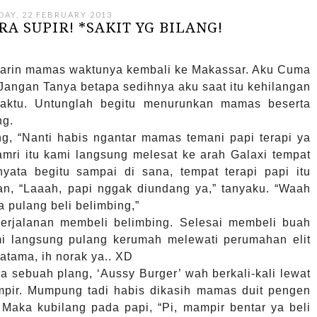
DAY, 22 FEBRUARY 2013
A SUPIR! *SAKIT YG BILANG!
arin mamas waktunya kembali ke Makassar. Aku Cuma
Jangan Tanya betapa sedihnya aku saat itu kehilangan
waktu. Untunglah begitu menurunkan mamas beserta
ng.
ng, “Nanti habis ngantar mamas temani papi terapi ya
amri itu kami langsung melesat ke arah Galaxi tempat
nyata begitu sampai di sana, tempat terapi papi itu
an, “Laaah, papi nggak diundang ya,” tanyaku. “Waah
a pulang beli belimbing,”
 perjalanan membeli belimbing. Selesai membeli buah
 langsung pulang kerumah melewati perumahan elit
atama, ih norak ya.. XD
da sebuah plang, ‘Aussy Burger’ wah berkali-kali lewat
pir. Mumpung tadi habis dikasih mamas duit pengen
Maka kubilang pada papi, “Pi, mampir bentar ya beli