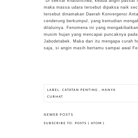
"Di sekitar khatulistiwa, kedua angin passat 
maka massa udara tersebut dipaksa naik seca
tersebut dinamakan Daerah Konvergensi Antar
cenderung berkumpul, yang kemudian mengak
dilaluinya. Fenomena ini yang mengakibatkan 
musim hujan yang mencapai puncaknya pada J
Jabodetabek. Maka dari itu mengapa curah h
saja, si angin masih bertamu sampai awal Fe
LABEL:
CATATAN PENTING
,
HANYA
CURHAT
NEWER POSTS
SUBSCRIBE TO:
POSTS ( ATOM )