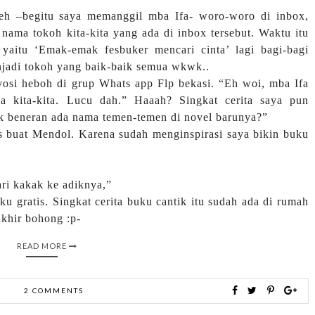
eh –begitu saya memanggil mba Ifa- woro-woro di inbox,
nama tokoh kita-kita yang ada di inbox tersebut. Waktu itu
yaitu ‘Emak-emak fesbuker mencari cinta’ lagi bagi-bagi
jadi tokoh yang baik-baik semua wkwk..
osi heboh di grup Whats app Flp bekasi. “Eh woi, mba Ifa
a kita-kita. Lucu dah.”
Haaah?
Singkat cerita saya pun
ok beneran ada nama
temen-temen
di novel barunya?”
tis buat Mendol. Karena sudah menginspirasi saya bikin buku
ari kakak ke adiknya,”
u gratis.
Singkat cerita buku cantik itu sudah ada di rumah
akhir bohong :p-
READ MORE
2 COMMENTS