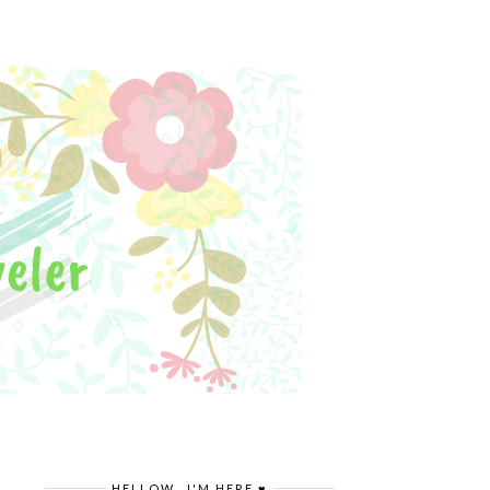
HELLOW.. I'M HERE ♥