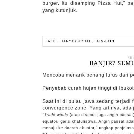
burger. Itu disamping Pizza Hut,” 
yang kutunjuk.
LABEL:
HANYA CURHAT
,
LAIN-LAIN
FR
BANJIR? SEMU
Mencoba menarik benang lurus dari peri
Penyebab curah hujan tinggi di Ibuko
Saat ini di pulau jawa sedang terjadi
convergence zone. Yang artinya, ada 
"Trade winds
(atau disebut juga angin passat
equator/ garis khatulistiwa. Angin passat ada
menuju ke daerah ekuator," ungkap penjelasan