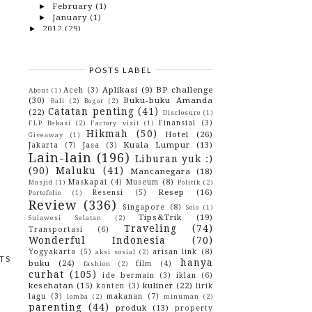
February
(1)
►
January
(1)
►
2012
(29)
►
2010
(42)
►
2009
(43)
►
POSTS LABEL
Aplikasi
(9)
BP challenge
Aceh
(3)
About
(1)
(30)
Buku-buku Amanda
Bali
(2)
Bogor
(2)
Catatan penting
(41)
(22)
Disclosure
(1)
Finansial
(3)
FLP Bekasi
(2)
Factory visit
(1)
Hikmah
(50)
Hotel
(26)
Giveaway
(1)
Kuala Lumpur
(13)
Jakarta
(7)
Jasa
(3)
Lain-lain
(196)
Liburan yuk :)
(90)
Maluku
(41)
Mancanegara
(18)
Maskapai
(4)
Museum
(8)
Masjid
(1)
Politik
(2)
Resep
(16)
Resensi
(5)
Portofolio
(1)
Review
(336)
Singapore
(8)
Solo
(1)
Tips&Trik
(19)
Sulawesi Selatan
(2)
Traveling
(74)
Transportasi
(6)
Wonderful Indonesia
(70)
Yogyakarta
(5)
arisan link
(8)
aksi sosial
(2)
TS
hanya
buku
(24)
film
(4)
fashion
(2)
curhat
(105)
ide bermain
(3)
iklan
(6)
kesehatan
(15)
kuliner
(22)
konten
(3)
lirik
lagu
(3)
makanan
(7)
lomba
(2)
minuman
(2)
parenting
(44)
produk
(13)
property