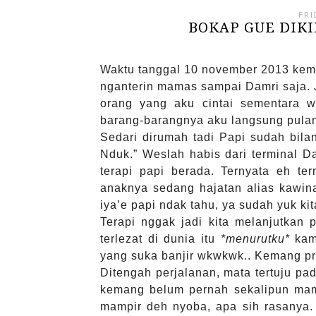
FRI
BOKAP GUE DIKIR
Waktu tanggal 10 november 2013 kem
nganterin mamas sampai Damri saja. 
orang yang aku cintai sementara 
barang-barangnya aku langsung pula
Sedari dirumah tadi Papi sudah bila
Nduk.” Weslah habis dari terminal D
terapi papi berada. Ternyata eh ter
anaknya sedang hajatan alias kawin
iya’e papi ndak tahu, ya sudah yuk kit
Terapi nggak jadi kita melanjutkan
terlezat di dunia itu
*menurutku*
kami
yang suka banjir wkwkwk.. Kemang pr
Ditengah perjalanan, mata tertuju pa
kemang belum pernah sekalipun mam
mampir deh nyoba, apa sih rasanya. 