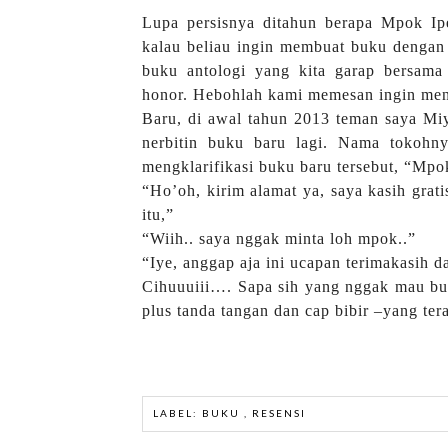
Lupa persisnya ditahun berapa Mpok Ip
kalau beliau ingin membuat buku dengan 
buku antologi yang kita garap bersama 
honor.
Hebohlah kami memesan ingin men
Baru, di awal tahun 2013 teman saya Miy
nerbitin buku baru lagi. Nama tokohny
mengklarifikasi buku baru tersebut, “Mp
“Ho
’
oh, kirim alamat ya, saya kasih gra
itu,”
“Wiih.. saya nggak minta loh mpok..”
“Iye, anggap aja ini ucapan terimakasih d
Cihuuuiii…. Sapa sih yang nggak mau buk
plus tanda tangan dan cap bibir –yang ter
LABEL:
BUKU
,
RESENSI