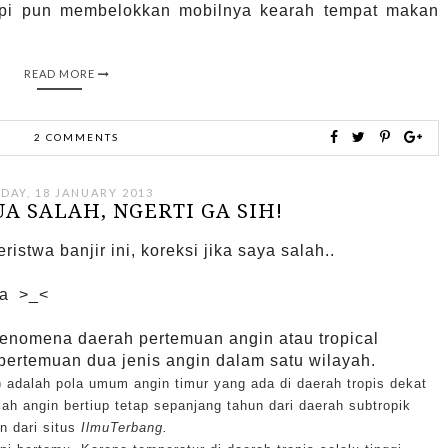
papi pun membelokkan mobilnya kearah tempat makan
READ MORE
2 COMMENTS
IDAY, 18 JANUARY 2013
A SALAH, NGERTI GA SIH!
stwa banjir ini, koreksi jika saya salah..
ta >_<
 fenomena daerah pertemuan angin atau tropical
pertemuan dua jenis angin dalam satu wilayah.
) adalah pola umum angin timur yang ada di daerah tropis dekat
lah angin bertiup tetap sepanjang tahun dari daerah subtropik
 dari situs
IlmuTerbang.