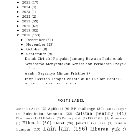
2025
(17)
►
2024
(3)
►
2023
(1)
►
2022
(2)
►
2021
(59)
►
2020
(62)
►
2019
(82)
►
2018
(153)
▼
December
(31)
►
November
(23)
►
October
(8)
►
September
(9)
▼
Kenali Ciri-ciri Penyakit Jantung Bawaan Pada Anak
Sewatama Menyediakan Genset dan Peralatan Proyek
L...
Aaah.. Segarnya Minum Pristine 8+
Intip Deretan Tempat Wisata di Bali Selain Pantai ...
Gigi Kuning? Ih.. Nggak Pede!
4 Waktu Perempuan Ini Harap Dimengerti Laki-laki
Sariawan dan Panas Dalam Reda Berkat Larutan Cap
K...
POSTS LABEL
Air Terjun Tersembunyi Beji Guwang Bali
Aplikasi
(9)
BP challenge
(30)
Aceh
(3)
About
(1)
Bali
(2)
Bogor
Jenis Pakaian Dalam Wanita Yang Nyaman Digunakan
Catatan penting
(41)
Buku-buku Amanda
(22)
(2)
August
(15)
►
Finansial
(3)
Disclosure
(1)
FLP Bekasi
(2)
Factory visit
(1)
Giveaway
July
(8)
►
Hikmah
(50)
Hotel
(26)
Kuala
Jakarta
(7)
Jasa
(3)
(1)
June
(5)
►
Lain-lain
(196)
Liburan yuk :)
Lumpur
(13)
May
(12)
►