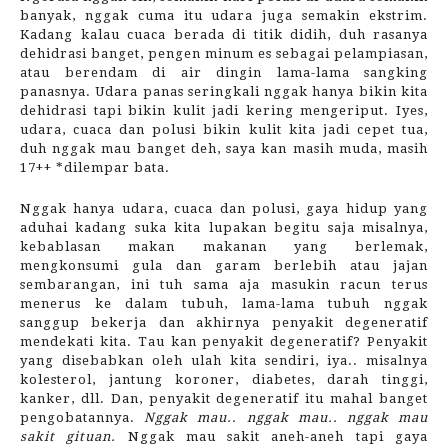
banyak, nggak cuma itu udara juga semakin ekstrim.
Kadang kalau cuaca berada di titik didih, duh rasanya
dehidrasi banget, pengen minum es sebagai pelampiasan,
atau berendam di air dingin lama-lama sangking
panasnya. Udara panas seringkali nggak hanya bikin kita
dehidrasi tapi bikin kulit jadi kering mengeriput. Iyes,
udara, cuaca dan polusi bikin kulit kita jadi cepet tua,
duh nggak mau banget deh, saya kan masih muda, masih
17++ *dilempar bata.
Nggak hanya udara, cuaca dan polusi, gaya hidup yang
aduhai kadang suka kita lupakan begitu saja misalnya,
kebablasan makan makanan yang berlemak,
mengkonsumi gula dan garam berlebih atau jajan
sembarangan, ini tuh sama aja masukin racun terus
menerus ke dalam tubuh, lama-lama tubuh nggak
sanggup bekerja dan akhirnya penyakit degeneratif
mendekati kita. Tau kan penyakit degeneratif? Penyakit
yang disebabkan oleh ulah kita sendiri, iya.. misalnya
kolesterol, jantung koroner, diabetes, darah tinggi,
kanker, dll. Dan, penyakit degeneratif itu mahal banget
pengobatannya.
Nggak mau.. nggak mau.. nggak mau
sakit gituan.
Nggak mau sakit aneh-aneh tapi gaya