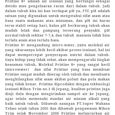
Pristine 8+ adalah air ionisasi yang berfungsi sebagai
detoks atau pengeluaran racun dari dalam tubuh. Jadi
dalam tubuh kita ini kan terdapat pH ya,
FYI
, pH adalah
satuan yang digunakan untuk mengetahui sifat asam atau
basa suatu makanan atau minuman, dan pH ini harus
terus stabil setiap hari, kalau pH berkurang tubuh akan
mudah lelah dan gampang terserang penyakit. pH
normal tubuh sekitar 7-7,4, dan tubuh
manusia tidak bisa
terlalu asam atau terlalu basa.
Pristine 8+ mengandung micro-water, yaitu molekul air
yang ukurannya lebih kecil akibat proses ionisasi, hal ini
dapat mempercepat penyerapan nutrisi dalam tubuh.
Gaya hidup yang tidak sehat, akan mempengaruhi tingkat
keasaman tubuh, Molekul Pristine 8+ yang sangat kecil
(microwater)
dan sifat Pristine yang basa membuat
Pristine sangat mudah diserap oleh tubuh dan membantu
menghilangkan sifat asam akibat polusi dan pola makan
yang tidak benar. Pristine diproduksi dengan tekhnologi
ionisasi Nihon Trim no.1 di Jepang, kualitas pristine juga
diuji dulu dengan mengirimkan sampel air ke Jepang,
agar selalu memenuhi standar air minum alkali yang
baik untuk tubuh. Dibawah naungan PT.Super Wahana
Tehno sejak tahun 2005 dan dibawah pengawasan Nihon
Trim sejak November 2006 Pristine meluncurkan air