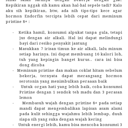
Kepikiran nggak sih kamu akan hal-hal sepele tadi? Kalo
aku sih kepikiran, btw, ada nih tips-tips kece agar
hormon Endorfin tercipta lebih cepat dari meminum
pristine 8+ :
-
Ketika hamil, konsumsi alpukat tanpa gula, tetapi
jus dengan air alkali. Hal ini dapat melindungi
bayi dari resiko penyakit jantung
-
Masukkan 7 irisan timun ke air alkali, lalu minum
setiap harinya. Ini dapat membuang 16 kalori loh,
tuh yang kepingin banget kurus.. cara ini bisa
dong dicoba
-
Meminum pristine dan makan coklat hitam sebelum
bekerja, ternyata dapat merangsang hormon
serotonin yang menimbulkan peraaan baik
-
Untuk organ hati yang lebih baik, coba konsumsi
Pristine dengan 1 sendok teh madu dan 3 perasan
lemon
-
Membasuh wajah dengan pristine 8+ pada setiap
mandi dapat mengembalikan lapisan asam alami
pada kulit sehingga wajahmu lebih lembap, duuh
siapa sih yang suka dengan wajah kering
-
Untuk energi lebih, kamu bisa mencoba konsumsi 3