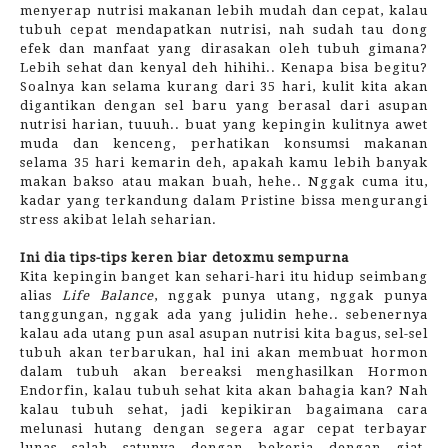
menyerap nutrisi makanan lebih mudah dan cepat, kalau
tubuh cepat mendapatkan nutrisi, nah sudah tau dong
efek dan manfaat yang dirasakan oleh tubuh gimana?
Lebih sehat dan kenyal deh hihihi.. Kenapa bisa begitu?
Soalnya kan selama kurang dari 35 hari, kulit kita akan
digantikan dengan sel baru yang berasal dari asupan
nutrisi harian, tuuuh.. buat yang kepingin kulitnya awet
muda dan kenceng, perhatikan konsumsi makanan
selama 35 hari kemarin deh, apakah kamu lebih banyak
makan bakso atau makan buah, hehe.. Nggak cuma itu,
kadar yang terkandung dalam Pristine bissa mengurangi
stress akibat lelah seharian.
Ini dia tips-tips keren biar detoxmu sempurna
Kita kepingin banget kan sehari-hari itu hidup seimbang
alias
Life Balance
, nggak punya utang, nggak punya
tanggungan, nggak ada yang julidin hehe.. sebenernya
kalau ada utang pun asal asupan nutrisi kita bagus, sel-sel
tubuh akan terbarukan, hal ini akan membuat hormon
dalam tubuh akan bereaksi menghasilkan Hormon
Endorfin, kalau tubuh sehat kita akan bahagia kan? Nah
kalau tubuh sehat, jadi kepikiran bagaimana cara
melunasi hutang dengan segera agar cepat terbayar
lunas salah satunya dengan bekerja dengan giat.