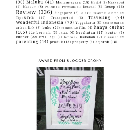
(90)
Maluku
(41)
Mancanegara
(18)
Maskapai
Masjid
(1)
April
(12)
►
Resep
(16)
(4)
Museum
(8)
Resensi
(5)
Politik
(2)
Portofolio
(1)
March
(10)
►
Review
(336)
February
(10)
►
Singapore
(8)
Solo
(1)
Sulawesi Selatan
(2)
January
(10)
►
Traveling
(74)
Tips&Trik
(19)
Transportasi
(6)
2017
(114)
►
Wonderful Indonesia
(70)
Yogyakarta
(5)
aksi sosial
(2)
2016
(142)
►
hanya curhat
buku
(24)
arisan link
(8)
film
(4)
fashion
(2)
2015
(10)
►
(105)
kesehatan
(15)
ide bermain
(3)
iklan
(6)
konten
(3)
2014
(4)
►
kuliner
(22)
lirik lagu
(3)
makanan
(7)
lomba
(2)
minuman
(2)
2013
(3)
►
parenting
(44)
produk
(13)
sejarah
(18)
property
(3)
2012
(29)
►
2010
(42)
►
2009
(43)
►
AWARD FROM BLOGGER CRONY