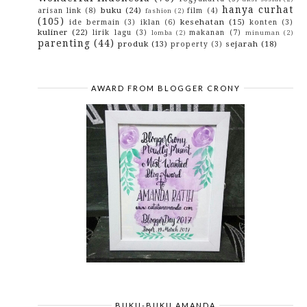
Banyak Hal Tentang Maluku Di Museum Siwalima
hanya curhat
Loh
buku
(24)
arisan link
(8)
film
(4)
fashion
(2)
(105)
kesehatan
(15)
Panggil Saja Zee, Tapi Dia Bukan Susu Melainkan
ide bermain
(3)
iklan
(6)
konten
(3)
Sa...
kuliner
(22)
lirik lagu
(3)
makanan
(7)
lomba
(2)
minuman
(2)
parenting
(44)
produk
(13)
sejarah
(18)
Bagaimana Mengatasi Kecanduan Nonton Youtube
property
(3)
Pada ...
January
(14)
►
2016
(142)
►
2015
(10)
AWARD FROM BLOGGER CRONY
►
2014
(4)
►
2013
(3)
►
2012
(29)
►
2010
(42)
►
2009
(43)
►
BUKU-BUKU AMANDA