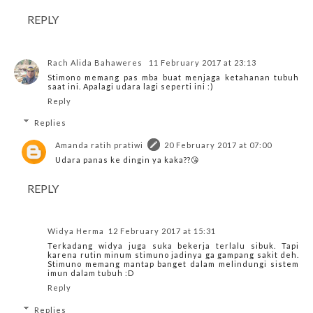
REPLY
Rach Alida Bahaweres
11 February 2017 at 23:13
Stimono memang pas mba buat menjaga ketahanan tubuh
saat ini. Apalagi udara lagi seperti ini :)
Reply
Replies
Amanda ratih pratiwi
20 February 2017 at 07:00
Udara panas ke dingin ya kaka??😘
REPLY
Widya Herma
12 February 2017 at 15:31
Terkadang widya juga suka bekerja terlalu sibuk. Tapi
karena rutin minum stimuno jadinya ga gampang sakit deh.
Stimuno memang mantap banget dalam melindungi sistem
imun dalam tubuh :D
Reply
Replies