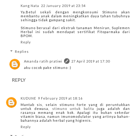
Kang Nata
22 January 2019 at 23:54
Ya.Betul sekali dengan mengkonsumi Stimuno akan
membantu anak dalam meningkatkan daya tahan tubuhnya
sehingga tidak gampang sakit.
Stimuno berasal dari ekstrak tanaman Meniran, Suplemen
Herbal ini sudah mendapat sertifikat Fitoparmaka dari
BPOM.
Reply
Replies
Amanda ratih pratiwi
27 April 2019 at 17:30
aku cocok pake stimuno :)
REPLY
KUDUNE
9 February 2019 at 18:16
Mantab sis, selain stimuno forte yang di peruntukkan
untuk dewasa,
stimuno untuk balita
juga adaloh dan
rasanya memang enak kok. Apalagi itu bukan sekedar
vitamin biasa, namun imunomodulator yang artinya bahan-
bahannya adalah herbal yang higienis.
Reply