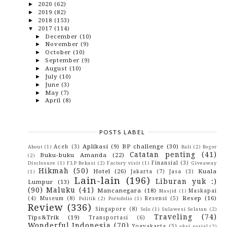
2020
(62)
►
2019
(82)
►
2018
(153)
►
2017
(114)
▼
December
(10)
►
November
(9)
►
October
(10)
►
September
(9)
►
August
(10)
►
July
(10)
►
June
(3)
►
May
(7)
►
April
(8)
►
March
(13)
►
February
(11)
▼
Lubang Buaya Morella, Setetes Surga Yang Jatuh Di
...
POSTS LABEL
Liburan Sehari Di Pasific Hotel Ambon
Aplikasi
(9)
BP challenge
(30)
Aceh
(3)
About
(1)
Bali
(2)
Bogor
Menikmati Rujak Khas Maluku Di Pantai Natsepa
Catatan penting
(41)
Buku-buku Amanda
(22)
(2)
Cap Kaki Tiga Anak, Pertolongan Pertama Untuk
Finansial
(3)
Disclosure
(1)
FLP Bekasi
(2)
Factory visit
(1)
Giveaway
Reda...
Hikmah
(50)
Hotel
(26)
Kuala
Jakarta
(7)
Jasa
(3)
(1)
Tips Ampuh Mengendalikan Anak Melalui
Lain-lain
(196)
Liburan yuk :)
Lumpur
(13)
Hypnotheraphy
(90)
Maluku
(41)
Mancanegara
(18)
Maskapai
Masjid
(1)
Mari Belajar Warna Bersama Marbel
Resep
(16)
(4)
Museum
(8)
Resensi
(5)
Politik
(2)
Portofolio
(1)
Minum Stimuno Setiap Hari, Biar Nggak Gampang
Review
(336)
Sakit!
Singapore
(8)
Solo
(1)
Sulawesi Selatan
(2)
Traveling
(74)
Tips&Trik
(19)
Indahnya Pantai Pintu Kota Ambon
Transportasi
(6)
Wonderful Indonesia
(70)
Yogyakarta
(5)
aksi sosial
(2)