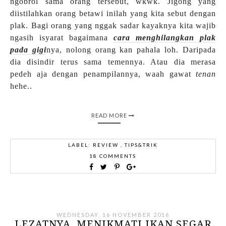
ngobrol sama orang tersebut, wkwk. Jigong yang
diistilahkan orang betawi inilah yang kita sebut dengan
plak. Bagi orang yang nggak sadar kayaknya kita wajib
ngasih isyarat bagaimana
cara menghilangkan plak
pada gigi
nya, nolong orang kan pahala loh. Daripada
dia disindir terus sama temennya. Atau dia merasa
pedeh aja dengan penampilannya, waah gawat
tenan
hehe..
READ MORE
LABEL:
REVIEW
,
TIPS&TRIK
18 COMMENTS
WEDNESDAY, 16 NOVEMBER 2016
LEZATNYA, MENIKMATI IKAN SEGAR