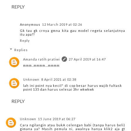
REPLY
Anonymous
12 March 2019 at 02:26
Gk tau gk crnya gmna kita gau model regeta selanjutnya
itu apa??
Reply
Replies
Amanda ratih pratiwi
27 April 2019 at 16:47
mmm..mmmm...mmmm
Unknown
8 April 2021 at 02:38
lah ini point nya kecil" di cop besar harus wajib fultask
point 135 dan harus selesai 3hr wkwkwk
REPLY
Unknown
15 June 2019 at 06:27
Cara ngilangin atau bukA celengan babi (tanpa harus beli)
gimana ya? Masih pemula ni, awalnya hanya klik2 aja gt