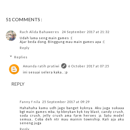
51 COMMENTS :
Rach Alida Bahaweres
24 September 2017 at 21:32
Udah lama seng main games :(
Ajar beda dong. BInggung mau main games apa :(
Reply
Replies
Amanda ratih pratiwi
6 October 2017 at 07:25
ini sesuai selera kaka.. :p
REPLY
Fanny f nila
25 September 2017 at 09:29
Hahahaha kamu udh jago banget kyknya. Aku juga sukaaa
bgt main games mba, tp kbnykan kyk toy blast, candy crush,
soda crush, jelly crush ama farm heroes :p. Satu model
semua.. Coba deh ntr mau mainin township. Kali aja aku
seneng juga
Reply