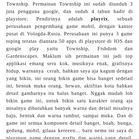
Township. Permainan Township ini sudah diunduh 3
juta pengguna google, dan sudah 4 tahun hadir di
playstore. Pendirinya adalah
playrix
, sebuah
perusahaan pengembang game mobil, dengan kantor
pusat di Vologda-Rusia. Perusahaan ini punya 3 game
toping teratas diantara 50 apps di playstore di IOS dan
google play yaitu Township, Fishdom dan
Gardenscapes. Maklum sih permainan ini jadi top
applikasi emang seru kok, musiknya enak, grafisnya
hidup, warnanya cerah, bahkan saya aja kagum dengan
yang bikin, ini orang bikin game bisa banget sedetail
ini, bentuk muka orang, hewan, aktifitas kota bahkan
detail gambarnya itu halus banget. Nggak mudah loh
bikin game ini, untuk bikin satu karakter orang aja
misalnya dibutuhkan banyak warna dan detail misalnya
baju, bentuk dan warna rambut, sampai muka. Dan di
game ini semua komponen detail banget, buah, bunga,
gedung, mobil, gilaaa kereeen… baru nemu ini saya di
playstore game dengan grafis dan warna yang detail.