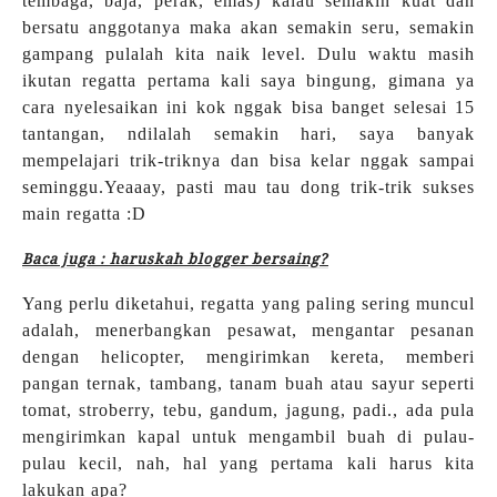
tembaga, baja, perak, emas) kalau semakin kuat dan
bersatu anggotanya maka akan semakin seru, semakin
gampang pulalah kita naik level. Dulu waktu masih
ikutan regatta pertama kali saya bingung, gimana ya
cara nyelesaikan ini kok nggak bisa banget selesai 15
tantangan, ndilalah semakin hari, saya banyak
mempelajari trik-triknya dan bisa kelar nggak sampai
seminggu.Yeaaay, pasti mau tau dong trik-trik sukses
main regatta :D
Baca juga : haruskah blogger bersaing?
Yang perlu diketahui, regatta yang paling sering muncul
adalah, menerbangkan pesawat, mengantar pesanan
dengan helicopter, mengirimkan kereta, memberi
pangan ternak, tambang, tanam buah atau sayur seperti
tomat, stroberry, tebu, gandum, jagung, padi., ada pula
mengirimkan kapal untuk mengambil buah di pulau-
pulau kecil, nah, hal yang pertama kali harus kita
lakukan apa?