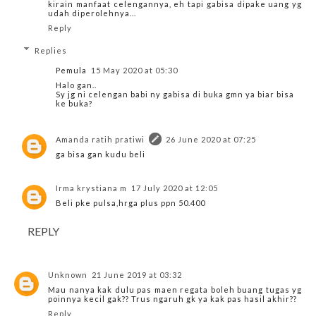
kirain manfaat celengannya, eh tapi gabisa dipake uang yg
udah diperolehnya...
Reply
Replies
Pemula
15 May 2020 at 05:30
Halo gan..
Sy jg ni celengan babi ny gabisa di buka gmn ya biar bisa
ke buka?
Amanda ratih pratiwi
26 June 2020 at 07:25
ga bisa gan kudu beli
Irma krystiana m
17 July 2020 at 12:05
Beli pke pulsa,hrga plus ppn 50.400
REPLY
Unknown
21 June 2019 at 03:32
Mau nanya kak dulu pas maen regata boleh buang tugas yg
poinnya kecil gak?? Trus ngaruh gk ya kak pas hasil akhir??
Reply