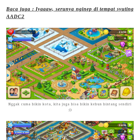
Baca juga : Iyaaaw, serunya nginep di tempat syuting
AADC2
Nggak cuma bikin kota, kita juga bisa bikin kebun bintang sendiri
:D