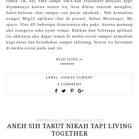
temen TK, SD, SMP sampe SMA dan Friendster menjadi
hype
dijamannya karena seseru itu, bisa dihias senorak mungkin,
bales-balesan chat sampai cari pacar wkwkwk.. Nah kemudian
nongol Mig33 aplikasi chat di ponsel,
Yahoo Messenger, My
space, Vine
dll beberapa diantaranya aku pake, karena memang
aku orangnya suka nyari teman. Bahkan dari beberapa aplikasi
itu akhirnya aku dapat teman di media sosial sampai kemudian
kopi darat dan bersahabat sampai sekarang. Seseru itu berteman
di media sosial pada saat itu.
READ MORE
LABEL:
HANYA CURHAT
1 COMMENT
WEDNESDAY, 19 FEBRUARY 2025
ANEH SIH TAKUT NIKAH TAPI LIVING
TOGETHER