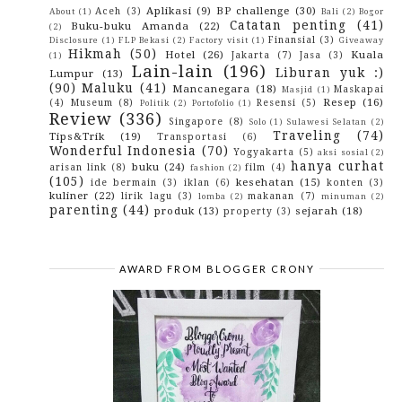
2014
(4)
►
Aplikasi
(9)
BP challenge
(30)
Aceh
(3)
About
(1)
Bali
(2)
Bogor
2013
(3)
►
Catatan penting
(41)
Buku-buku Amanda
(22)
(2)
2012
(29)
►
Finansial
(3)
Disclosure
(1)
FLP Bekasi
(2)
Factory visit
(1)
Giveaway
2010
(42)
►
Hikmah
(50)
Hotel
(26)
Kuala
Jakarta
(7)
Jasa
(3)
(1)
2009
(43)
►
Lain-lain
(196)
Liburan yuk :)
Lumpur
(13)
(90)
Maluku
(41)
Mancanegara
(18)
Maskapai
Masjid
(1)
Resep
(16)
(4)
Museum
(8)
Resensi
(5)
Politik
(2)
Portofolio
(1)
Review
(336)
Singapore
(8)
Solo
(1)
Sulawesi Selatan
(2)
Traveling
(74)
Tips&Trik
(19)
Transportasi
(6)
Wonderful Indonesia
(70)
Yogyakarta
(5)
aksi sosial
(2)
hanya curhat
buku
(24)
arisan link
(8)
film
(4)
fashion
(2)
(105)
kesehatan
(15)
ide bermain
(3)
iklan
(6)
konten
(3)
kuliner
(22)
lirik lagu
(3)
makanan
(7)
lomba
(2)
minuman
(2)
parenting
(44)
produk
(13)
sejarah
(18)
property
(3)
AWARD FROM BLOGGER CRONY