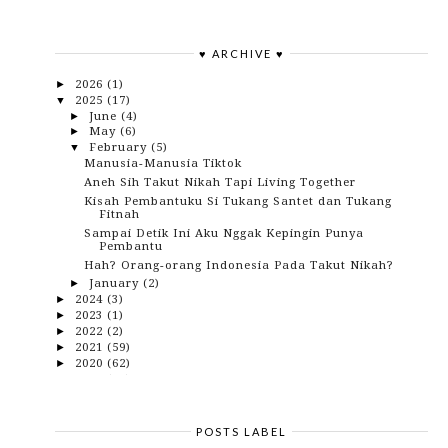
♥ ARCHIVE ♥
2026
(1)
►
2025
(17)
▼
June
(4)
►
May
(6)
►
February
(5)
▼
Manusia-Manusia Tiktok
Aneh Sih Takut Nikah Tapi Living Together
Kisah Pembantuku Si Tukang Santet dan Tukang
Fitnah
Sampai Detik Ini Aku Nggak Kepingin Punya
Pembantu
Hah? Orang-orang Indonesia Pada Takut Nikah?
January
(2)
►
2024
(3)
►
2023
(1)
►
2022
(2)
►
2021
(59)
►
2020
(62)
►
2019
(82)
►
2018
(153)
►
2017
(114)
►
2016
(142)
►
POSTS LABEL
2015
(10)
►