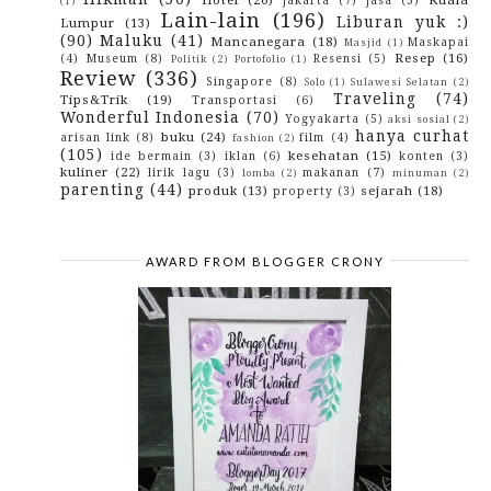
(1)
August
(14)
►
Lain-lain
(196)
July
(18)
Liburan yuk :)
►
Lumpur
(13)
June
(22)
►
(90)
Maluku
(41)
Mancanegara
(18)
Maskapai
Masjid
(1)
May
(20)
►
Resep
(16)
(4)
Museum
(8)
Resensi
(5)
Politik
(2)
Portofolio
(1)
April
(10)
►
Review
(336)
Singapore
(8)
Solo
(1)
Sulawesi Selatan
(2)
March
(1)
►
Traveling
(74)
Tips&Trik
(19)
Transportasi
(6)
February
(2)
►
Wonderful Indonesia
(70)
Yogyakarta
(5)
aksi sosial
(2)
January
(7)
►
hanya curhat
buku
(24)
arisan link
(8)
film
(4)
fashion
(2)
2015
(10)
►
(105)
kesehatan
(15)
ide bermain
(3)
iklan
(6)
konten
(3)
2014
(4)
►
kuliner
(22)
lirik lagu
(3)
makanan
(7)
lomba
(2)
minuman
(2)
2013
(3)
►
parenting
(44)
produk
(13)
sejarah
(18)
property
(3)
2012
(29)
►
2010
(42)
►
2009
(43)
►
AWARD FROM BLOGGER CRONY