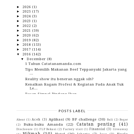
2026
(1)
►
2025
(17)
►
2024
(3)
►
2023
(1)
►
2022
(2)
►
2021
(59)
►
2020
(62)
►
2019
(82)
►
2018
(153)
►
2017
(114)
►
2016
(142)
▼
December
(8)
▼
1 Tahun Catatanamanda.com
Tips Memilih Makanan Beef Teppanyaki Jakarta yang
...
Reality show itu beneran nggak sih?
Kenalkan Ragam Profesi & Kegiatan Pada Anak Yuk
Le...
Resep Simpel Pindang Ikan
Kamu nggak wajib pintar nak, tapi kamu wajib
punya...
Sari Roti, Roti Sari Roti
POSTS LABEL
Kisah Orang-Orang Baik Di Sekitar Saya..
Aplikasi
(9)
BP challenge
(30)
Aceh
(3)
About
(1)
Bali
(2)
Bogor
November
(13)
►
Catatan penting
(41)
Buku-buku Amanda
(22)
(2)
October
(10)
►
Finansial
(3)
Disclosure
(1)
FLP Bekasi
(2)
Factory visit
(1)
Giveaway
September
(17)
►
Hikmah
(50)
Hotel
(26)
Kuala
Jakarta
(7)
Jasa
(3)