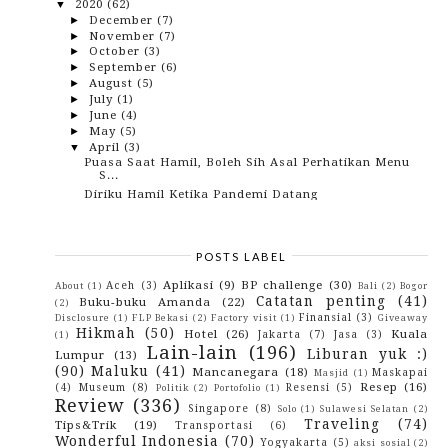
2020
(62)
▼
December
(7)
►
November
(7)
►
October
(3)
►
September
(6)
►
August
(5)
►
July
(1)
►
June
(4)
►
May
(5)
►
April
(3)
▼
Puasa Saat Hamil, Boleh Sih Asal Perhatikan Menu
S...
Diriku Hamil Ketika Pandemi Datang
Mencari Hosting Terbaik untuk Blogger? Berikut
Rek...
March
(2)
►
POSTS LABEL
February
(9)
►
January
(10)
►
Aplikasi
(9)
BP challenge
(30)
Aceh
(3)
About
(1)
Bali
(2)
Bogor
2019
(82)
►
Catatan penting
(41)
Buku-buku Amanda
(22)
(2)
2018
(153)
►
Finansial
(3)
Disclosure
(1)
FLP Bekasi
(2)
Factory visit
(1)
Giveaway
2017
(114)
►
Hikmah
(50)
Hotel
(26)
Kuala
Jakarta
(7)
Jasa
(3)
(1)
2016
(142)
►
Lain-lain
(196)
Liburan yuk :)
Lumpur
(13)
2015
(10)
►
(90)
Maluku
(41)
Mancanegara
(18)
2014
(4)
Maskapai
►
Masjid
(1)
Resep
(16)
2013
(3)
(4)
Museum
(8)
Resensi
(5)
►
Politik
(2)
Portofolio
(1)
Review
(336)
2012
(29)
►
Singapore
(8)
Solo
(1)
Sulawesi Selatan
(2)
2010
(42)
►
Traveling
(74)
Tips&Trik
(19)
Transportasi
(6)
2009
(43)
►
Wonderful Indonesia
(70)
Yogyakarta
(5)
aksi sosial
(2)