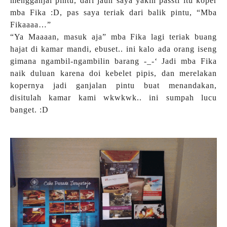
mengganjal pintu, dari jauh saya yakin passti itu koper
mba Fika :D, pas saya teriak dari balik pintu, “Mba
Fikaaaa…”
“Ya Maaaan, masuk aja” mba Fika lagi teriak buang
hajat di kamar mandi, ebuset.. ini kalo ada orang iseng
gimana ngambil-ngambilin barang -_-‘ Jadi mba Fika
naik duluan karena doi kebelet pipis, dan merelakan
kopernya jadi ganjalan pintu buat menandakan,
disitulah kamar kami wkwkwk.. ini sumpah lucu
banget. :D