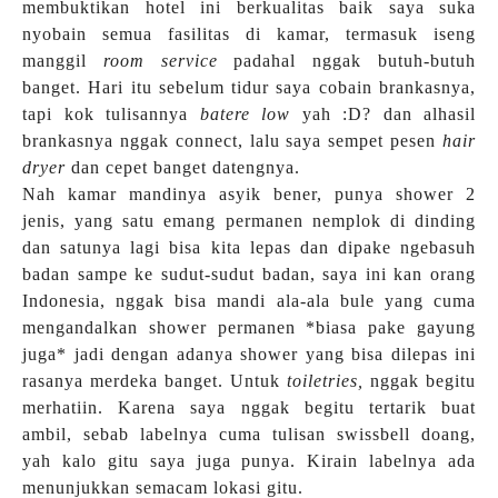
membuktikan hotel ini berkualitas baik saya suka
nyobain semua fasilitas di kamar, termasuk iseng
manggil
room service
padahal nggak butuh-butuh
banget. Hari itu sebelum tidur saya cobain brankasnya,
tapi kok tulisannya
batere low
yah :D? dan alhasil
brankasnya nggak connect, lalu saya sempet pesen
hair
dryer
dan cepet banget datengnya.
Nah kamar mandinya asyik bener, punya shower 2
jenis, yang satu emang permanen nemplok di dinding
dan satunya lagi bisa kita lepas dan dipake ngebasuh
badan sampe ke sudut-sudut badan, saya ini kan orang
Indonesia, nggak bisa mandi ala-ala bule yang cuma
mengandalkan shower permanen *biasa pake gayung
juga* jadi dengan adanya shower yang bisa dilepas ini
rasanya merdeka banget. Untuk
toiletries,
nggak begitu
merhatiin. Karena saya nggak begitu tertarik buat
ambil, sebab labelnya cuma tulisan swissbell doang,
yah kalo gitu saya juga punya. Kirain labelnya ada
menunjukkan semacam lokasi gitu.