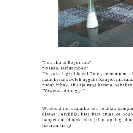
“Put, aku di Bogor nih”
“Waaah, serius mbak?”
“Iya, aku lagi di Royal Hotel, nemenin m
main kesana boleh nggak? Kangen nih sam
“Udah mbak, aku aja yang kesana. Sekalia
“Yowww.. ditunggu”
Weekend ini, suamiku ada reunian kampusn
disana”, Asyiiiiik, biar kata cuma ke B
banget dah diajak jalan-jalan, apalagi di
liburan aja :p