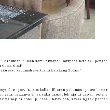
as Luk reunian, rumah kamu dimana? Daripada bête aku pengen
a Gama-Gimi”
n aku mau kerumah mertua di belakang Botani”
ya di Bogor, “Kita sekalian liburan yuk, nanti pesen kamar
ogor, yang namanya emak suka ngumplek aja di dapur, seneng
ajak nginep di hotel :p, haha.. lebay deh, kayak nggak pernah