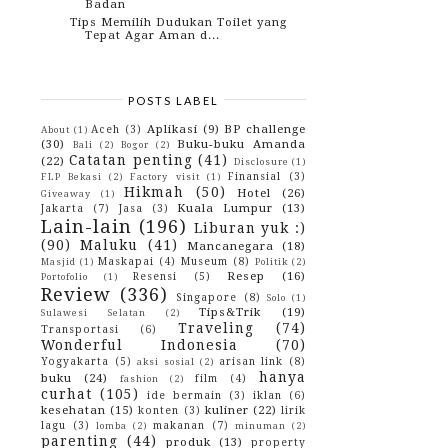
Badan
Tips Memilih Dudukan Toilet yang
Tepat Agar Aman d...
Nggak Nyangka Ketemu Tetangga
Lama di Royal Hotel ...
Ini Dia 5 Jawaban yang Patahkan
Mitos Tentang Kart...
POSTS LABEL
Cara Merawat Bibir Kering
Aplikasi
(9)
BP challenge
Aceh
(3)
About
(1)
Gengs! Please, Biasakan Nabung
(30)
Buku-buku Amanda
Bali
(2)
Bogor
(2)
Koleksi Sepatu Menggunung? Ini
Catatan penting
(41)
(22)
Disclosure
(1)
Tempat Jual Rak Sep...
Finansial
(3)
FLP Bekasi
(2)
Factory visit
(1)
Harga Mahal, Toyota CHR Sekedar
Hikmah
(50)
Hotel
(26)
Giveaway
(1)
Menjadi Angan-anga...
Kuala Lumpur
(13)
Jakarta
(7)
Jasa
(3)
June
(5)
►
Lain-lain
(196)
Liburan yuk :)
May
(12)
►
(90)
Maluku
(41)
Mancanegara
(18)
April
(12)
►
Maskapai
(4)
Museum
(8)
Masjid
(1)
Politik
(2)
March
(10)
►
Resep
(16)
Resensi
(5)
Portofolio
(1)
February
(10)
►
Review
(336)
Singapore
(8)
January
(10)
Solo
(1)
►
Tips&Trik
(19)
Sulawesi Selatan
(2)
2017
(114)
►
Traveling
(74)
Transportasi
(6)
2016
(142)
►
Wonderful Indonesia
(70)
2015
(10)
►
Yogyakarta
(5)
arisan link
(8)
2014
(4)
aksi sosial
(2)
►
hanya
buku
(24)
2013
(3)
film
(4)
►
fashion
(2)
curhat
(105)
2012
(29)
►
ide bermain
(3)
iklan
(6)
2010
(42)
kesehatan
(15)
kuliner
(22)
►
konten
(3)
lirik
2009
(43)
lagu
(3)
makanan
(7)
►
lomba
(2)
minuman
(2)
parenting
(44)
produk
(13)
property