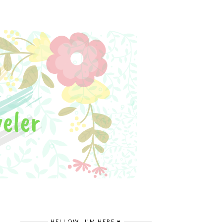
HELLOW.. I'M HERE ♥