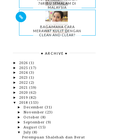
76RIBU SEMALAM DI
MALAYSIA
BAGAIMANA CARA
MERAWAT KULIT DENGAN
CLEAN AND CLEAR?
♥ ARCHIVE ♥
2026
(1)
►
2025
(17)
►
2024
(3)
►
2023
(1)
►
2022
(2)
►
2021
(59)
►
2020
(62)
►
2019
(82)
►
2018
(153)
▼
December
(31)
►
November
(23)
►
October
(8)
►
September
(9)
►
August
(15)
►
July
(8)
▼
Perempuan Shalehah dan Berat