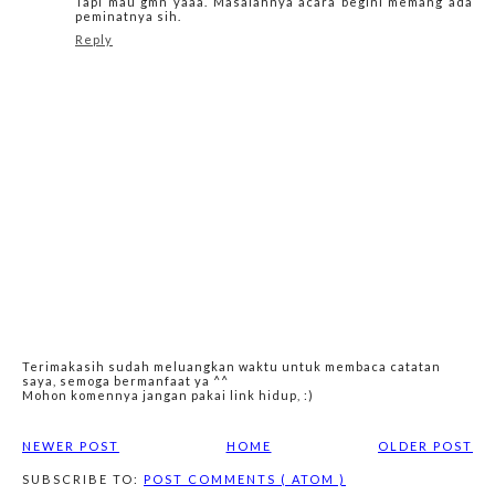
Tapi mau gmn yaaa. Masalahnya acara begini memang ada
peminatnya sih.
Reply
Terimakasih sudah meluangkan waktu untuk membaca catatan
saya, semoga bermanfaat ya ^^
Mohon komennya jangan pakai link hidup, :)
NEWER POST
HOME
OLDER POST
SUBSCRIBE TO:
POST COMMENTS ( ATOM )