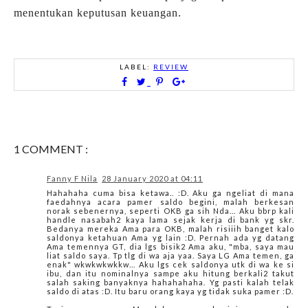
menentukan keputusan keuangan.
LABEL:
REVIEW
1 COMMENT :
Fanny F Nila
28 January 2020 at 04:11
Hahahaha cuma bisa ketawa.. :D. Aku ga ngeliat di mana
faedahnya acara pamer saldo begini, malah berkesan
norak sebenernya, seperti OKB ga sih Nda... Aku bbrp kali
handle nasabah2 kaya lama sejak kerja di bank yg skr.
Bedanya mereka Ama para OKB, malah risiiih banget kalo
saldonya ketahuan Ama yg lain :D. Pernah ada yg datang
Ama temennya GT, dia lgs bisik2 Ama aku, "mba, saya mau
liat saldo saya. Tp tlg di wa aja yaa. Saya LG Ama temen, ga
enak" wkwkwkwkkw... Aku lgs cek saldonya utk di wa ke si
ibu, dan itu nominalnya sampe aku hitung berkali2 takut
salah saking banyaknya hahahahaha. Yg pasti kalah telak
saldo di atas :D. Itu baru orang kaya yg tidak suka pamer :D.