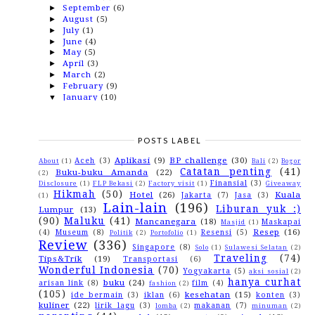
September
(6)
►
August
(5)
►
July
(1)
►
June
(4)
►
May
(5)
►
April
(3)
►
March
(2)
►
February
(9)
►
January
(10)
▼
Melihat Keunggulan dan Harga HP iPhone 6 Terbaru
S...
Siapa Saja Yang Ikut Tren Selebgram Pamer Saldo?
B...
POSTS LABEL
Kisah, Kata-kata dan Motivasi Sukses Merry Riana
Aplikasi
(9)
BP challenge
(30)
Aceh
(3)
Y...
About
(1)
Bali
(2)
Bogor
Catatan penting
(41)
Buku-buku Amanda
(22)
(2)
Bisnis Coworking Space di Jakarta yang bisa Dijadi...
Finansial
(3)
Disclosure
(1)
FLP Bekasi
(2)
Factory visit
(1)
Giveaway
5 Cara Meningkatkan Kecerdasan Emosional di
Hikmah
(50)
Hotel
(26)
Kuala
Jakarta
(7)
Jasa
(3)
(1)
Lingku...
Lain-lain
(196)
Liburan yuk :)
Lumpur
(13)
Mandi Mewah Dengan Pesona Parfum Menawan
Vitalis P...
(90)
Maluku
(41)
Mancanegara
(18)
Maskapai
Masjid
(1)
Resep
(16)
(4)
Museum
(8)
Resensi
(5)
Sehat Satu Paket di Aplikasi SehatQ
Politik
(2)
Portofolio
(1)
Review
(336)
Tips Memilih Jasa Desain Online dalam Pembuatan
Singapore
(8)
Solo
(1)
Sulawesi Selatan
(2)
We...
Traveling
(74)
Tips&Trik
(19)
Transportasi
(6)
Review Minyak Telon Doodle
Wonderful Indonesia
(70)
Yogyakarta
(5)
aksi sosial
(2)
hanya curhat
Akibat Kekurangan Trombosit Di Dalam Tubuh
buku
(24)
arisan link
(8)
film
(4)
fashion
(2)
(105)
kesehatan
(15)
2019
(82)
ide bermain
(3)
iklan
(6)
konten
(3)
►
kuliner
(22)
lirik lagu
(3)
makanan
(7)
2018
(153)
lomba
(2)
minuman
(2)
►