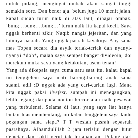
untuk pulang, mengingat ombak akan sangat tinggi
semakin sore. Dan bener aja, belum juga 10 menit jalan,
kapal sudah turun naik di atas laut, dihajar ombak.
‘bung…bung….bung…’ turun naik itu kapal kecil. Saya
nggak berhenti zikir, Naqib nangis jejeritan, dan yang
lainnya pasrah. Yang nggak pasrah kayaknya Aby sama
mas Topan secara dia asyik teriak-teriak dan nyanyi-
nyanyi *doh*, malah saya sempet banget divideoin, doi
merekam muka saya yang ketakutan, asem tenan!
Yang ada dikepala saya cuma satu saat itu, kalau kapal
ini tenggelem saya mati bareng-bareng anak sama
suami, adil :D nggak ada yang cari-carian lagi. Mana
kita nggak pakai
livefest
, sumpah ini menegangkan,
lebih tegang daripada nonton horror atau naik pesawat
yang turbulensi. Selama di laut, yang saya liat hanya
lautan luas membentang, ini kalau tenggelem saya kudu
pegangan sama siapa? T_T weslah pasrah sepasrah
pasrahnya, Alhamdulillah 2 jam terlalui dengan lutut
gemetar dan sakit perut tak tertahankan. Pulang dari