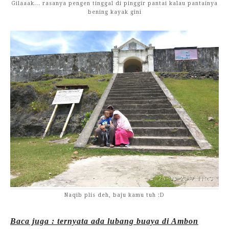
Gilaaak... rasanya pengen tinggal di pinggir pantai kalau pantainya
bening kayak gini
Naqib plis deh, baju kamu tuh :D
Baca juga : ternyata ada lubang buaya di Ambon