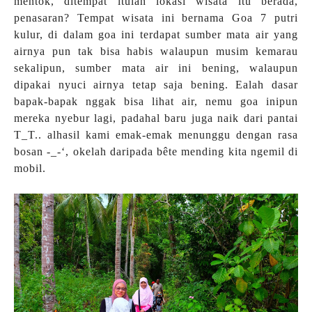
mentok, ditempat itulah lokasi wisata itu berada,
penasaran? Tempat wisata ini bernama Goa 7 putri
kulur, di dalam goa ini terdapat sumber mata air yang
airnya pun tak bisa habis walaupun musim kemarau
sekalipun, sumber mata air ini bening, walaupun
dipakai nyuci airnya tetap saja bening. Ealah dasar
bapak-bapak nggak bisa lihat air, nemu goa inipun
mereka nyebur lagi, padahal baru juga naik dari pantai
T_T.. alhasil kami emak-emak menunggu dengan rasa
bosan -_-‘, okelah daripada bête mending kita ngemil di
mobil.