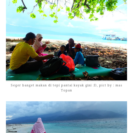
Seger banget makan di tepi pantai kayak gini :D, pict by : mas
Topan