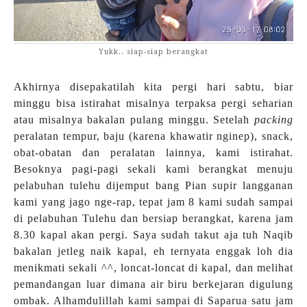
Yukk.. siap-siap berangkat
Akhirnya disepakatilah kita pergi hari sabtu, biar
minggu bisa istirahat misalnya terpaksa pergi seharian
atau misalnya bakalan pulang minggu. Setelah
packing
peralatan tempur, baju (karena khawatir nginep), snack,
obat-obatan dan peralatan lainnya, kami istirahat.
Besoknya pagi-pagi sekali kami berangkat menuju
pelabuhan tulehu dijemput bang Pian supir langganan
kami yang jago nge-rap, tepat jam 8 kami sudah sampai
di pelabuhan Tulehu dan bersiap berangkat, karena jam
8.30 kapal akan pergi. Saya sudah takut aja tuh Naqib
bakalan jetleg naik kapal, eh ternyata enggak loh dia
menikmati sekali ^^, loncat-loncat di kapal, dan melihat
pemandangan luar dimana air biru berkejaran digulung
ombak. Alhamdulillah kami sampai di Saparua satu jam