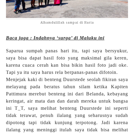
Alhamdulillah sampai di Haria
Baca juga : Indahnya ‘surga’ di Maluku ini
Saparua sumpah panas hari itu, tapi saya bersyukur,
saya bisa dapat hasil foto yang maksimal gila keren,
karena cuaca cerah kan bisa bikin hasil foto jadi oke.
Tapi ya itu saya harus rela berpanas-panas difotoin.
Menjejak kaki di benteng Duurstede seolah fikiran saya
melayang pada beratus tahun silam ketika Kapiten
Pattimura merebut benteng ini dari Belanda, kebayang
keringat, air mata dan dan darah mereka untuk bangsa
ini T_T, saya melihat benteng Duurstede ini seperti
tidak terawat, penuh ilalang yang seharusnya sudah
dipotong tapi tidak kunjung terpotong. Jadi karena
ilalang yang meninggi itulah saya tidak bisa melihat