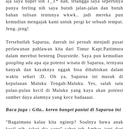
aja saya baper loh T_T* nah, tetangga saya sepertinya
punya feeling nih saya butuh jalan-jalan dan butuh
bahan tulisan tentunya wkwk.. jadi mereka pun
kemudian mengajak kami untuk pergi ke sebuah tempat.
Jeng..jeng!
Tersebutlah Saparua, daerah ini pernah menjadi pusat
perlawanan pahlawan kita dari Timur Kapt.Pattimura
dalam merebut benteng Duurstede. Saya pun kemudian
googling
ada apa aja potensi wisata di Saparua, ternyata
banyak dan kayaknya nggak bisa dihabiskan dalam
waktu sehari :D, Oh ya, Saparua ini masuk di
kepulauan Maluku Tengah-Maluku. Yes, salah satu
pulau-pulau kecil di Maluku yang kaya akan potensi
sumber daya alamnya yang kece badaaaai.
Baca juga : Gila.. keren banget pantai di Saparua ini
“Bagaimana kalau kita nginep? Soalnya bawa anak
kecil nih, takut dia cape” sahut teh Ambar, istri dari