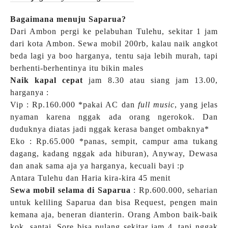
Bagaimana menuju Saparua?
Dari Ambon pergi ke pelabuhan Tulehu, sekitar 1 jam
dari kota Ambon. Sewa mobil 200rb, kalau naik angkot
beda lagi ya boo harganya, tentu saja lebih murah, tapi
berhenti-berhentinya itu bikin males
Naik kapal cepat
jam 8.30 atau siang jam 13.00,
harganya :
Vip : Rp.160.000 *pakai AC dan
full music
, yang jelas
nyaman karena nggak ada orang ngerokok. Dan
duduknya diatas jadi nggak kerasa banget ombaknya*
Eko : Rp.65.000 *panas, sempit, campur ama tukang
dagang, kadang nggak ada hiburan), Anyway, Dewasa
dan anak sama aja ya harganya, kecuali bayi :p
Antara Tulehu dan Haria kira-kira 45 menit
Sewa mobil selama di Saparua
: Rp.600.000, seharian
untuk keliling Saparua dan bisa Request, pengen main
kemana aja, beneran dianterin. Orang Ambon baik-baik
kok, santai. Sore bisa pulang sekitar jam 4, tapi nggak