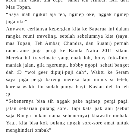
Mas Topan.
“Saya mah ngikut aja teh, nginep oke, nggak nginep
juga oke”
Anyway, ceritanya kepergian kita ke Saparua ini dalam
rangka reuni traveling, setelah sebelumnya kita (saya,
mas Topan, Teh Ambar, Chandra, dan Suami) pernah
rame-rame juga pergi ke Banda Naira 2011 silam.
Mereka ini travelmate yang enak loh, hoby foto-foto,
maniak jalan, gila ngerumpi, hobby ngopi, sehati banget
dah :D *woi geer dipuji-puji dah*, Waktu ke Seram
saya juga pergi bareng mereka tapi minus si teteh,
karena waktu itu sudah punya bayi. Kasian deh lo teh
:p
“Sebenernya bisa sih nggak pake nginep, pergi pagi,
jalan seharian pulang sore. Tapi kata pak anu (sebut
saja Bunga bukan nama sebenernya) khawatir ombak.
Yaa.. kita bisa kok pulang nggak sore-sore amat untuk
menghindari ombak”