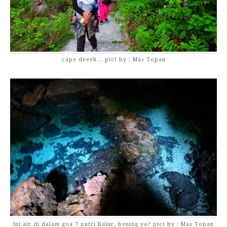
cape deeeh... pict by : Mas Topan
Ini air di dalam goa 7 putri Kulur, bening ya? pict by : Mas Topan