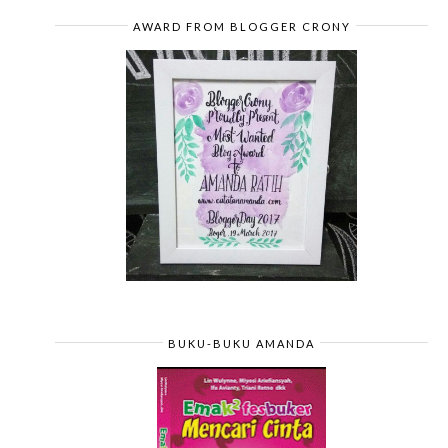
2014
(4)
►
2013
(3)
►
AWARD FROM BLOGGER CRONY
2012
(29)
►
2010
(42)
►
2009
(43)
►
BUKU-BUKU AMANDA