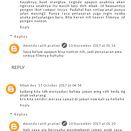
Kayaknya...buat orangtua, segede apapun anaknya akan
ngerasa anaknya itu masih bayi deh mbak. Jd bawaannya
pengen ikut campur terus. Padahal kan setiap anal punya
jalan masing2. Punya rasa penasaran juga ingin nyoba
aneka petualangan baru. Btw keren nih teaser filmnya. Jd
pengen nonton
Reply
Replies
Amanda ratih pratiwi
10 November 2017 at 01:16
Saya belum apapun bisa nonton nih, jadi penasaran ama
semua filmnya huhuhu
REPLY
Mbak Avy
17 October 2017 at 04:54
kadang kita tdk menyadari bahwa jaman mmg sdh beda dg
anak sekarang
krn kita sendiri merasa sama2 di jaman now kali ya hehehe
Reply
Replies
Amanda ratih pratiwi
10 November 2017 at 01:20
Nah saya aja berusaha mengimbangi jaman anak saya