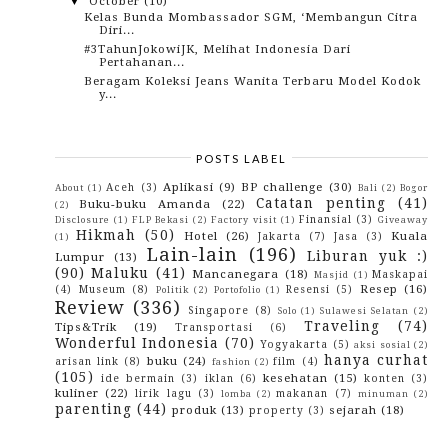
October
(10)
▼
Kelas Bunda Mombassador SGM, ‘Membangun Citra
Diri...
#3TahunJokowiJK, Melihat Indonesia Dari
Pertahanan...
Beragam Koleksi Jeans Wanita Terbaru Model Kodok
y...
Orangtua Kan Juga Pernah Muda, Tapi Kenapa
Mereka ...
Bagaimana Cara Aman Jaga Saluran Cerna Si Kecil?
POSTS LABEL
Ester C, Membantu Saya Memenuhi Kebutuhan
Harian T...
Aplikasi
(9)
BP challenge
(30)
Aceh
(3)
About
(1)
Bali
(2)
Bogor
Menyelami Sejarah Banda Naira Di Rumah Budaya
Catatan penting
(41)
Buku-buku Amanda
(22)
(2)
Banda
Finansial
(3)
Disclosure
(1)
FLP Bekasi
(2)
Factory visit
(1)
Giveaway
Yuk, Jalan-Jalan Ke Saparua
Hikmah
(50)
Hotel
(26)
Kuala
Jakarta
(7)
Jasa
(3)
(1)
Resep Teriyaki Ala Hoka-Hoka Bento
Lain-lain
(196)
Liburan yuk :)
Lumpur
(13)
Do-Dont. Hal-hal Yang Saya Lakukan Selama Hamil
(90)
Maluku
(41)
Mancanegara
(18)
Maskapai
Masjid
(1)
September
(9)
►
Resep
(16)
(4)
Museum
(8)
Resensi
(5)
Politik
(2)
Portofolio
(1)
August
(10)
►
Review
(336)
Singapore
(8)
Solo
(1)
Sulawesi Selatan
(2)
July
(10)
►
Traveling
(74)
Tips&Trik
(19)
Transportasi
(6)
June
(3)
►
Wonderful Indonesia
(70)
Yogyakarta
(5)
aksi sosial
(2)
May
(7)
►
hanya curhat
buku
(24)
arisan link
(8)
film
(4)
April
(8)
fashion
(2)
►
(105)
kesehatan
(15)
March
(13)
ide bermain
(3)
iklan
(6)
konten
(3)
►
kuliner
(22)
lirik lagu
(3)
makanan
(7)
February
(11)
lomba
(2)
minuman
(2)
►
parenting
(44)
produk
(13)
sejarah
(18)
January
(14)
property
(3)
►
2016
(142)
►
2015
(10)
►