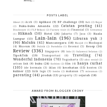
Meng...
Kenapa Mengatasi Bau Mulut Itu Begitu Penting?
Fireman Naqib
Tips Memberikan Susu Anak yang Tepat dan
POSTS LABEL
Bernutrisi
Bagaimana Cara Mengecilkan Pori-Pori Di Wajah?
Aplikasi
(9)
BP challenge
(30)
Aceh
(3)
About
(1)
Bali
(2)
Bogor
Catatan penting
(41)
Neng Lisojung, Bogger Yang Bercita-cita Ingin Ke J...
Buku-buku Amanda
(22)
(2)
Finansial
(3)
Disclosure
(1)
FLP Bekasi
(2)
Factory visit
(1)
Giveaway
Anak Kurus, Salah Ibu Kah?
Hikmah
(50)
Hotel
(26)
Kuala
Jakarta
(7)
Jasa
(3)
(1)
Motivasi Bisnis Paling Keren Untuk Remaja
Lain-lain
(196)
Liburan yuk :)
Lumpur
(13)
September
(17)
►
(90)
Maluku
(41)
Mancanegara
(18)
Maskapai
Masjid
(1)
August
(14)
►
Resep
(16)
(4)
Museum
(8)
Resensi
(5)
Politik
(2)
Portofolio
(1)
July
(18)
►
Review
(336)
June
(22)
►
Singapore
(8)
Solo
(1)
Sulawesi Selatan
(2)
May
(20)
►
Traveling
(74)
Tips&Trik
(19)
Transportasi
(6)
April
(10)
►
Wonderful Indonesia
(70)
Yogyakarta
(5)
aksi sosial
(2)
March
(1)
►
hanya curhat
buku
(24)
arisan link
(8)
film
(4)
fashion
(2)
February
(2)
►
(105)
kesehatan
(15)
ide bermain
(3)
iklan
(6)
konten
(3)
January
(7)
►
kuliner
(22)
lirik lagu
(3)
makanan
(7)
lomba
(2)
minuman
(2)
2015
(10)
►
parenting
(44)
produk
(13)
sejarah
(18)
property
(3)
2014
(4)
►
2013
(3)
►
2012
(29)
►
2010
(42)
►
AWARD FROM BLOGGER CRONY
2009
(43)
►