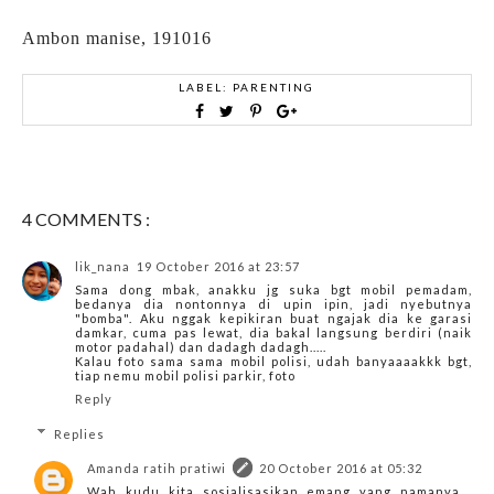
Ambon manise, 191016
LABEL:
PARENTING
4 COMMENTS :
lik_nana
19 October 2016 at 23:57
Sama dong mbak, anakku jg suka bgt mobil pemadam,
bedanya dia nontonnya di upin ipin, jadi nyebutnya
"bomba". Aku nggak kepikiran buat ngajak dia ke garasi
damkar, cuma pas lewat, dia bakal langsung berdiri (naik
motor padahal) dan dadagh dadagh.....
Kalau foto sama sama mobil polisi, udah banyaaaakkk bgt,
tiap nemu mobil polisi parkir, foto
Reply
Replies
Amanda ratih pratiwi
20 October 2016 at 05:32
Wah kudu kita sosialisasikan emang yang namanya