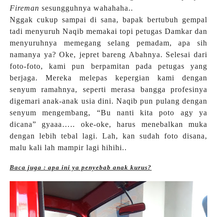
Fireman
sesungguhnya wahahaha..
Nggak cukup sampai di sana, bapak bertubuh gempal
tadi menyuruh Naqib memakai topi petugas Damkar dan
menyuruhnya memegang selang pemadam, apa sih
namanya ya? Oke, jepret bareng Abahnya. Selesai dari
foto-foto, kami pun berpamitan pada petugas yang
berjaga. Mereka melepas kepergian kami dengan
senyum ramahnya, seperti merasa bangga profesinya
digemari anak-anak usia dini. Naqib pun pulang dengan
senyum mengembang, “Bu nanti kita poto agy ya
dicana” gyaaa….. oke-oke, harus menebalkan muka
dengan lebih tebal lagi. Lah, kan sudah foto disana,
malu kali lah mampir lagi hihihi..
Baca juga : apa ini ya penyebab anak kurus?