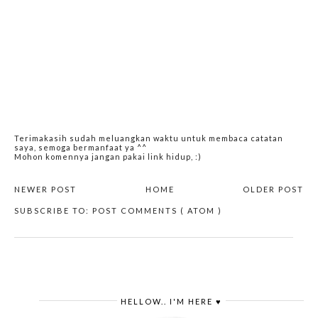
Terimakasih sudah meluangkan waktu untuk membaca catatan
saya, semoga bermanfaat ya ^^
Mohon komennya jangan pakai link hidup, :)
NEWER POST
HOME
OLDER POST
SUBSCRIBE TO:
POST COMMENTS ( ATOM )
HELLOW.. I'M HERE ♥