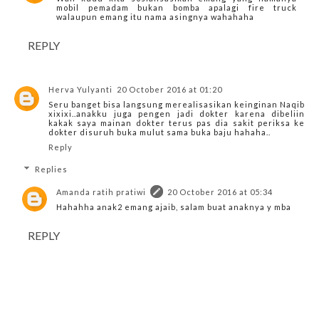
mobil pemadam bukan bomba apalagi fire truck
walaupun emang itu nama asingnya wahahaha
REPLY
Herva Yulyanti
20 October 2016 at 01:20
Seru banget bisa langsung merealisasikan keinginan Naqib
xixixi..anakku juga pengen jadi dokter karena dibeliin
kakak saya mainan dokter terus pas dia sakit periksa ke
dokter disuruh buka mulut sama buka baju hahaha..
Reply
Replies
Amanda ratih pratiwi
20 October 2016 at 05:34
Hahahha anak2 emang ajaib, salam buat anaknya y mba
REPLY