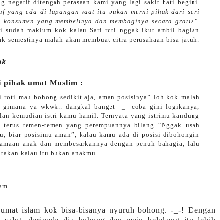
 negatif ditengah perasaan kami yang lagi sakit hati begini.
 yang ada di lapangan saat itu bukan murni pihak dari sari
g konsumen yang membelinya dan membaginya secara gratis”
.
i sudah maklum kok kalau Sari roti nggak ikut ambil bagian
k semestinya malah akan membuat citra perusahaan bisa jatuh.
ak
i pihak umat Muslim :
 roti mau bohong sedikit aja, aman posisinya” loh kok malah
g gimana ya wkwk.. dangkal banget -_- coba gini logikanya,
lan kemudian istri kamu hamil. Ternyata yang istrimu kandung
 terus temen-temen yang perempuannya bilang “Nggak usah
u, biar posisimu aman”, kalau kamu ada di posisi dibohongin
samaan anak dan membesarkannya dengan penuh bahagia, lalu
gatakan kalau itu bukan anakmu.
lam
 umat islam kok bisa-bisanya nyuruh bohong. -_-! Dengan
a salut, daripada dia bohong dan main belakang itu lebih