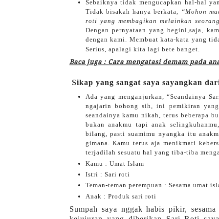
Sebaiknya tidak mengucapkan hal-hal yang
Tidak bisakah hanya berkata,
“Mohon maaf
roti yang membagikan melainkan seoran
Dengan pernyataan yang begini,saja, kam
dengan kami. Membuat kata-kata yang tida
Serius, apalagi kita lagi bete banget.
Baca juga : Cara mengatasi demam pada an
Sikap yang sangat saya sayangkan dar
Ada yang menganjurkan, “Seandainya Sari
ngajarin bohong sih, ini pemikiran yan
seandainya kamu nikah, terus beberapa bu
bukan anakmu tapi anak selingkuhanmu,
bilang, pasti suamimu nyangka itu anakm
gimana. Kamu terus aja menikmati keber
terjadilah sesuatu hal yang tiba-tiba men
Kamu : Umat Islam
Istri : Sari roti
Teman-teman perempuan : Sesama umat is
Anak : Produk sari roti
Sumpah saya nggak habis pikir, sesama
kejujuran yang diberikan Sari Roti say