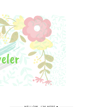
HELLOW.. I'M HERE ♥