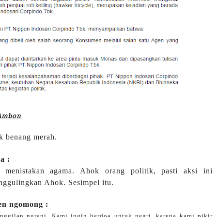
 Ambon
ik benang merah.
a :
menistakan agama. Ahok orang politik, pasti aksi ini
nggulingkan Ahok. Sesimpel itu.
gen ngomong :
anggilan nurani. Kami ingin berdoa untuk negri, karena kami pikir