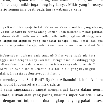
boleh, tapi mikir juga dong logikanya. Mikir yang lurusnya
ario semua ini? pasti pada tau jawabannya kan?
 iya Rasulullah ngajarin ini. Kalau marah ya marahlah yang elegan,
aya ini, sebarin ke semua orang. Jaman udah millennium kok pikiran
ah-marah di media sosial, tulis, tulis, tulis, bagikan di blog, surat
an argument-argumen yang mendasar kenapa kamu kesal dan apa
ng bersangkutan. Itu aja, kalau kamu marah-marah emang pihak Sari
sebut-sebut, berkaca pada surat Al-Ikhlas yang tidak ada kata
nggak suka dengan sikap Sari Roti mengatakan ini ditunggangi
a diucapkan ditengah perasaan umat islam yang sedang sensitif”
Kami ikhlas nih shalat kemarin, bla..bla..bla..” yang kayak gini
lah jadinya ria nyebut-nyebut ikhlas. :p
an memboycote Sari Roti? Syukur Alhamdulillah di Ambon
oti, wong Indomaret aja nggak ada :p
 yang sangaaaaaat sangat menghargai karya dalam negri,
iara, Hilyah atau yang paling kualitas super Sarinda. Roti-
pan dengan roti ini, makan dua tangkup kenyang pakai meses,