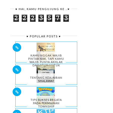
♥ HAI, KAMU PENGUJUNG KE ..♥
2
2
2
3
5
7
3
♥ POPULAR POSTS ♥
KAMU NGGAK WAJIB
PINTAR NAK, TAPI KAMU
WAJIB PUNYA AKHLAK
DAN ADAB UNTUK
HIDUPMU.
TENTANG KEAJAIBAN
SHALAWAT
TIPS SUKSES REGATA
PADA PERMAINAN
TOWNSHIP