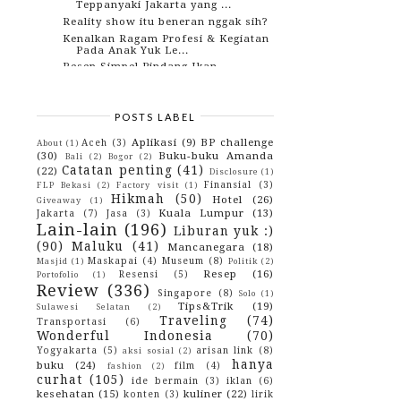
Teppanyaki Jakarta yang ...
Reality show itu beneran nggak sih?
Kenalkan Ragam Profesi & Kegiatan
Pada Anak Yuk Le...
Resep Simpel Pindang Ikan
Kamu nggak wajib pintar nak, tapi
kamu wajib punya...
Sari Roti, Roti Sari Roti
POSTS LABEL
Kisah Orang-Orang Baik Di Sekitar
Saya..
Aplikasi
(9)
BP challenge
Aceh
(3)
About
(1)
(30)
Buku-buku Amanda
Bali
(2)
Bogor
(2)
November
(13)
►
Catatan penting
(41)
(22)
October
(10)
►
Disclosure
(1)
Finansial
(3)
September
(17)
FLP Bekasi
(2)
Factory visit
(1)
►
Hikmah
(50)
Hotel
(26)
August
(14)
►
Giveaway
(1)
Kuala Lumpur
(13)
Jakarta
(7)
Jasa
(3)
July
(18)
►
Lain-lain
(196)
June
(22)
►
Liburan yuk :)
May
(20)
►
(90)
Maluku
(41)
Mancanegara
(18)
April
(10)
►
Maskapai
(4)
Museum
(8)
Masjid
(1)
Politik
(2)
March
(1)
►
Resep
(16)
Resensi
(5)
Portofolio
(1)
February
(2)
►
Review
(336)
Singapore
(8)
Solo
(1)
January
(7)
►
Tips&Trik
(19)
Sulawesi Selatan
(2)
2015
(10)
►
Traveling
(74)
Transportasi
(6)
2014
(4)
►
Wonderful Indonesia
(70)
2013
(3)
►
Yogyakarta
(5)
arisan link
(8)
aksi sosial
(2)
2012
(29)
►
hanya
buku
(24)
film
(4)
fashion
(2)
2010
(42)
►
curhat
(105)
ide bermain
(3)
iklan
(6)
2009
(43)
►
kesehatan
(15)
kuliner
(22)
konten
(3)
lirik