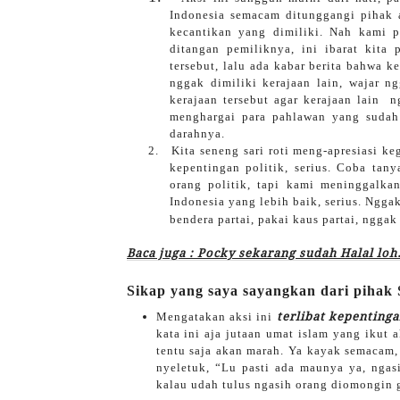
Indonesia semacam ditunggangi pihak 
kecantikan yang dimiliki. Nah kami p
ditangan pemiliknya, ini ibarat kita
tersebut, lalu ada kabar berita bahwa 
nggak dimiliki kerajaan lain, wajar n
kerajaan tersebut agar kerajaan lain
ng
menghargai para pahlawan yang sudah
darahnya.
2.
Kita seneng sari roti meng-apresiasi ke
kepentingan politik, serius. Coba tan
orang politik, tapi kami meninggalkan 
Indonesia yang lebih baik, serius. Ngga
bendera partai, pakai kaus partai, ngga
Baca juga : Pocky sekarang sudah Halal loh.
Sikap yang saya sayangkan dari pihak S
Mengatakan aksi ini
terlibat kepentinga
kata ini aja jutaan umat islam yang ikut 
tentu saja akan marah. Ya kayak semacam, 
nyeletuk, “Lu pasti ada maunya ya, ngasi
kalau udah tulus ngasih orang diomongin 