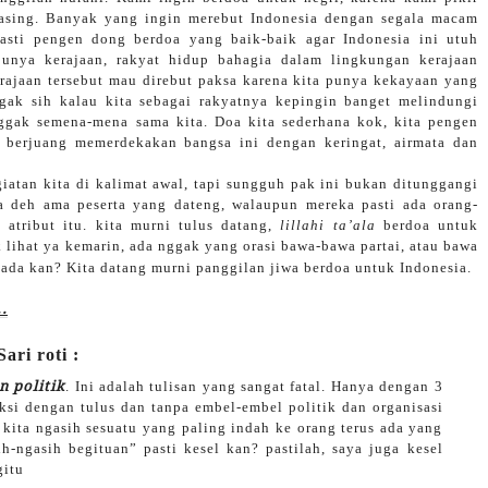
asing. Banyak yang ingin merebut Indonesia dengan segala macam
asti pengen dong berdoa yang baik-baik agar Indonesia ini utuh
 punya kerajaan, rakyat hidup bahagia dalam lingkungan kerajaan
kerajaan tersebut mau direbut paksa karena kita punya kekayaan yang
ggak sih kalau kita sebagai rakyatnya kepingin banget melindungi
gak semena-mena sama kita. Doa kita sederhana kok, kita pengen
 berjuang memerdekakan bangsa ini dengan keringat, airmata dan
giatan kita di kalimat awal, tapi sungguh pak ini bukan ditunggangi
ya deh ama peserta yang dateng, walaupun mereka pasti ada orang-
atribut itu. kita murni tulus datang,
lillahi ta’ala
berdoa untuk
k lihat ya kemarin, ada nggak yang orasi bawa-bawa partai, atau bawa
k ada kan? Kita datang murni panggilan jiwa berdoa untuk Indonesia.
.
ari roti :
n politik
. Ini adalah tulisan yang sangat fatal. Hanya dengan 3
aksi dengan tulus dan tanpa embel-embel politik dan organisasi
kita ngasih sesuatu yang paling indah ke orang terus ada yang
h-ngasih begituan” pasti kesel kan? pastilah, saya juga kesel
gitu