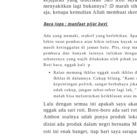
menyakitkan lagi bukannya? :D marah sih 
aja, kenapa kemudian Allah membuat sken
Baca juga : manfaat pijat bayi
Ada yang memaki, reaktif yang berlebihan. Apa
bikin surat pembaca atau bikin tulisan kayak s
masih ketinggalan di jaman batu. Plis, stop mar
pembaca dan banyak lainnya tuliskan deng
seharusnya yang wajib dilakukan oleh pihak ya
Roti baca, nggak kali :p
Kalau memang ikhlas nggak usah ikhlas di
Ikhlas di dalamnya. Cukup bilang, “Kami 
kepentingan politik, sangat berbahaya jik
udah cukup, jangan sebut-sebut lagi lah, “
malah bisa melunturkan keikhlasan atau ma
Lalu dengan semua ini apakah saya ak
nggak ada sari roti. Boro-boro ada sari r
Ambon soalnya udah punya produk lokal
disini ada produk dalam negri bernama Mut
roti ini enak banget, tiap hari saya sara