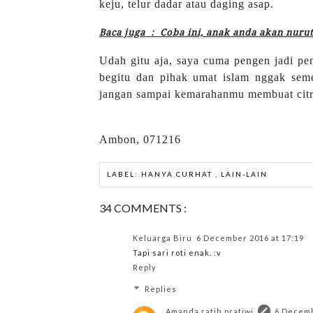
keju, telur dadar atau daging asap.
Baca juga : Coba ini, anak anda akan nurut
Udah gitu aja, saya cuma pengen jadi pe
begitu dan pihak umat islam nggak semes
jangan sampai kemarahanmu membuat citra
Ambon, 071216
LABEL:
HANYA CURHAT
,
LAIN-LAIN
34 COMMENTS :
Keluarga Biru
6 December 2016 at 17:19
Tapi sari roti enak. :v
Reply
Replies
Amanda ratih pratiwi
6 Decemb