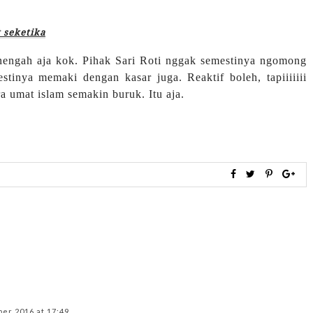
 seketika
nengah aja kok. Pihak Sari Roti nggak semestinya ngomong
tinya memaki dengan kasar juga. Reaktif boleh, tapiiiiiii
 umat islam semakin buruk. Itu aja.
er 2016 at 17:49