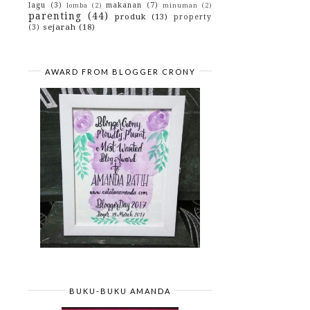
lagu
(3)
makanan
(7)
lomba
(2)
minuman
(2)
parenting
(44)
produk
(13)
property
sejarah
(18)
(3)
AWARD FROM BLOGGER CRONY
BUKU-BUKU AMANDA