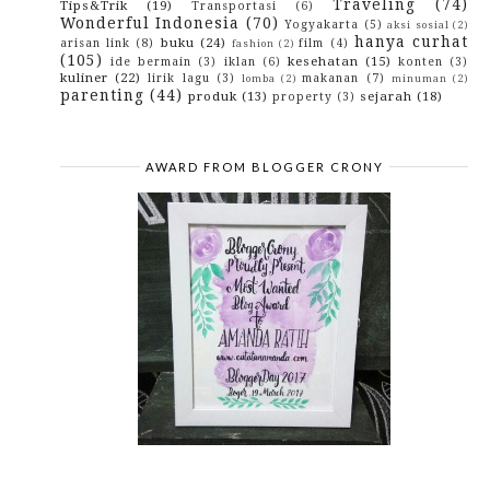
Traveling
(74)
Tips&Trik
(19)
Transportasi
(6)
August
(14)
►
Wonderful Indonesia
(70)
Yogyakarta
(5)
aksi sosial
(2)
July
(18)
►
hanya curhat
buku
(24)
arisan link
(8)
film
(4)
fashion
(2)
June
(22)
►
(105)
kesehatan
(15)
ide bermain
(3)
iklan
(6)
konten
(3)
May
(20)
►
kuliner
(22)
lirik lagu
(3)
makanan
(7)
lomba
(2)
minuman
(2)
April
(10)
►
parenting
(44)
produk
(13)
sejarah
(18)
property
(3)
March
(1)
►
February
(2)
►
January
(7)
►
2015
(10)
►
AWARD FROM BLOGGER CRONY
2014
(4)
►
2013
(3)
►
2012
(29)
►
2010
(42)
►
2009
(43)
►