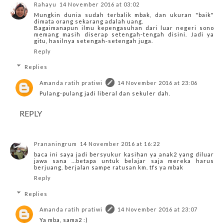
Rahayu
14 November 2016 at 03:02
Mungkin dunia sudah terbalik mbak, dan ukuran "baik"
dimata orang sekarang adalah uang.
Bagaimanapun ilmu kepengasuhan dari luar negeri sono
memang masih diserap setengah-tengah disini. Jadi ya
gitu, hasilnya setengah-setengah juga.
Reply
Replies
Amanda ratih pratiwi
14 November 2016 at 23:06
Pulang-pulang jadi liberal dan sekuler dah.
REPLY
Prananingrum
14 November 2016 at 16:22
baca ini saya jadi bersyukur kasihan ya anak2 yang diluar
jawa sana ...betapa untuk belajar saja mereka harus
berjuang. berjalan sampe ratusan km. tfs ya mbak
Reply
Replies
Amanda ratih pratiwi
14 November 2016 at 23:07
Ya mba, sama2 :)