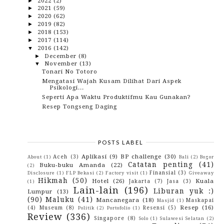
2022
(2)
►
2021
(59)
►
2020
(62)
►
2019
(82)
►
2018
(153)
►
2017
(114)
►
2016
(142)
▼
December
(8)
►
November
(13)
▼
Tonari No Totoro
Mengatasi Wajah Kusam Dilihat Dari Aspek
Psikologi...
Seperti Apa Waktu Produktifmu Kau Gunakan?
Resep Tongseng Daging
Temen Kamu Over Pede Dengan Giginya Yang Ber-
Plak?...
Lezatnya, Menikmati Ikan Segar Dari Perairan
Maluku
POSTS LABEL
Tia Marty, Si Sibuk Yang Nyantai Banget
Aplikasi
(9)
BP challenge
(30)
Aceh
(3)
Ketika Ilmu Tak Lagi Dihargai dan Guru Tak Lagi Di...
About
(1)
Bali
(2)
Bogor
Catatan penting
(41)
Buku-buku Amanda
(22)
(2)
Manfaat pijat bayi dari segi kesehatan
Finansial
(3)
Disclosure
(1)
FLP Bekasi
(2)
Factory visit
(1)
Giveaway
Ketika Pikiran-Pikiran Kita Dirajai Media Sekuler
Hikmah
(50)
Hotel
(26)
Kuala
Jakarta
(7)
Jasa
(3)
(1)
Etika Menjapri Via Sosmed
Lain-lain
(196)
Liburan yuk :)
Lumpur
(13)
Harper Yang Bikin Baper
(90)
Maluku
(41)
Mancanegara
(18)
Maskapai
Masjid
(1)
Xiaomi dan Tentang Ponsel Impian Saya
Resep
(16)
(4)
Museum
(8)
Resensi
(5)
Politik
(2)
Portofolio
(1)
October
(10)
►
Review
(336)
Singapore
(8)
Solo
(1)
Sulawesi Selatan
(2)
September
(17)
►