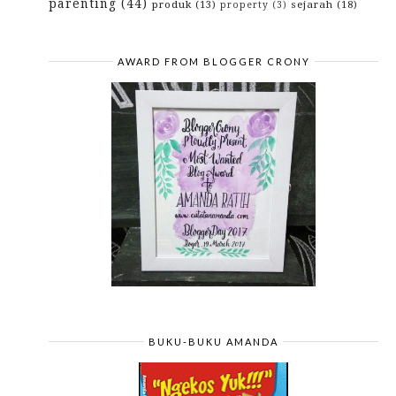
parenting
(44)
produk
(13)
sejarah
(18)
property
(3)
March
(10)
►
February
(10)
►
January
(10)
►
2017
(114)
►
AWARD FROM BLOGGER CRONY
2016
(142)
►
2015
(10)
►
2014
(4)
►
2013
(3)
►
2012
(29)
►
2010
(42)
►
2009
(43)
►
BUKU-BUKU AMANDA