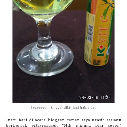
Segeeeer... tinggal dikit lagi habis deh
Suatu hari di acara blogger, temen saya ngasih sesuatu
berbentuk
effervescent,
“Nih minum, biar seger”