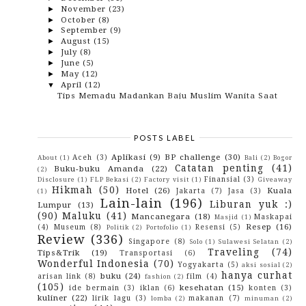
November
(23)
►
October
(8)
►
September
(9)
►
August
(15)
►
July
(8)
►
June
(5)
►
May
(12)
►
April
(12)
▼
Tips Memadu Madankan Baju Muslim Wanita Saat
Trave...
Melatih Kepekaan Anak Laki-Laki
Dapatkan 2 Juta Rupiah dari Popbela.com, Ini
POSTS LABEL
caranya
2 Tips Untuk Memulai Merencanakan Pernikahan
Aplikasi
(9)
BP challenge
(30)
Aceh
(3)
About
(1)
Bali
(2)
Bogor
Berikan Stimulus Terbaik Pada Anak Untuk Tanggap
Catatan penting
(41)
Buku-buku Amanda
(22)
(2)
Y...
Finansial
(3)
Disclosure
(1)
FLP Bekasi
(2)
Factory visit
(1)
Giveaway
Tipe-Tipe Blogger
Hikmah
(50)
Hotel
(26)
Kuala
Jakarta
(7)
Jasa
(3)
(1)
5 Ciri Kopi Luwak Asli dari Cara Orang Lain
Lain-lain
(196)
Liburan yuk :)
Lumpur
(13)
Meminu...
(90)
Maluku
(41)
Mancanegara
(18)
Maskapai
Masjid
(1)
Bio Oil Menjaga Travelingmu Agar Tetap Asyik
Resep
(16)
(4)
Museum
(8)
Resensi
(5)
Politik
(2)
Portofolio
(1)
Seharian
Review
(336)
Singapore
(8)
Solo
(1)
Sulawesi Selatan
(2)
Bugar Seharian Berkat K-Vit C Plus Teavigo dari K-...
Traveling
(74)
Tips&Trik
(19)
Transportasi
(6)
Seva.id, Pilihan Layanan Online Terpercaya
Wonderful Indonesia
(70)
Otomoti...
Yogyakarta
(5)
aksi sosial
(2)
hanya curhat
buku
(24)
arisan link
(8)
film
(4)
Deretan Jajanan Kaki Lima yang Lezat dan Populer
fashion
(2)
d...
(105)
kesehatan
(15)
ide bermain
(3)
iklan
(6)
konten
(3)
kuliner
(22)
lirik lagu
(3)
makanan
(7)
Attitude Yang Telah Hilang Di Tempat Pesta
lomba
(2)
minuman
(2)