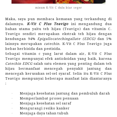
minum K-Vit C dulu biar seger
Maka, saya pun membaca kemasan yang terkandung di
dalamnya.
K-Vit C Plus Teavigo
ini mengandung dua
bahan utama yaitu teh hijau (Teavigo) dan vitamin C.
Teavigo sendiri merupakan ekstrak teh hijau dengan
kendungan 94%
Epigallocatechingallate (EDCG)
dan 5%
lainnya merupakan
catechin
. K-Vit C Plus Teavigo juga
bebas herbisida dan pestisida.
Sebagai vitamin c yang larut dalam air, K-Vit C Plus
Teavigo mempunyai efek antioksidan yang baik, karena
Catechin EDCG
salah satu elemen yang penting dalam teh
hijau bermanfaat mencegah penyakit jantung dan
mencegah kerusakan sel-sel syaraf. Selin itu K-Vit C Plus
Teavigo mempunyai beberapa manfaat lain diantaranya
:
·
Menjaga kesehatan jantung dan pembuluh darah
·
Memperlambat proses penuaan
·
Menjaga kesehatan sel saraf
·
Mengurangi resiko kanker
·
Menjaga daya tahan tubuh