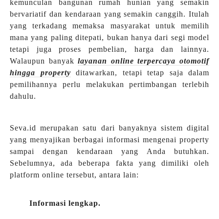
kemunculan bangunan rumah hunian yang semakin
bervariatif dan kendaraan yang semakin canggih. Itulah
yang terkadang memaksa masyarakat untuk memilih
mana yang paling ditepati, bukan hanya dari segi model
tetapi juga proses pembelian, harga dan lainnya.
Walaupun banyak
layanan online terpercaya otomotif
hingga property
ditawarkan, tetapi tetap saja dalam
pemilihannya perlu melakukan pertimbangan terlebih
dahulu.
Seva.id merupakan satu dari banyaknya sistem digital
yang menyajikan berbagai informasi mengenai property
sampai dengan kendaraan yang Anda butuhkan.
Sebelumnya, ada beberapa fakta yang dimiliki oleh
platform online tersebut, antara lain:
Informasi lengkap.