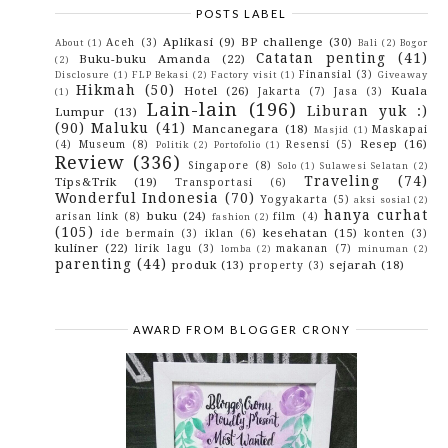
Dapatkan 2 Juta Rupiah dari Popbela.com, Ini
POSTS LABEL
caranya
2 Tips Untuk Memulai Merencanakan Pernikahan
Aplikasi
(9)
BP challenge
(30)
Aceh
(3)
About
(1)
Bali
(2)
Bogor
Berikan Stimulus Terbaik Pada Anak Untuk Tanggap
Catatan penting
(41)
Buku-buku Amanda
(22)
(2)
Y...
Finansial
(3)
Disclosure
(1)
FLP Bekasi
(2)
Factory visit
(1)
Giveaway
Tipe-Tipe Blogger
Hikmah
(50)
Hotel
(26)
Kuala
Jakarta
(7)
Jasa
(3)
(1)
5 Ciri Kopi Luwak Asli dari Cara Orang Lain
Lain-lain
(196)
Liburan yuk :)
Lumpur
(13)
Meminu...
(90)
Maluku
(41)
Mancanegara
(18)
Maskapai
Masjid
(1)
Bio Oil Menjaga Travelingmu Agar Tetap Asyik
Resep
(16)
(4)
Museum
(8)
Resensi
(5)
Politik
(2)
Portofolio
(1)
Seharian
Review
(336)
Singapore
(8)
Solo
(1)
Sulawesi Selatan
(2)
Bugar Seharian Berkat K-Vit C Plus Teavigo dari K-...
Traveling
(74)
Tips&Trik
(19)
Transportasi
(6)
Seva.id, Pilihan Layanan Online Terpercaya
Wonderful Indonesia
(70)
Otomoti...
Yogyakarta
(5)
aksi sosial
(2)
hanya curhat
buku
(24)
arisan link
(8)
film
(4)
Deretan Jajanan Kaki Lima yang Lezat dan Populer
fashion
(2)
d...
(105)
kesehatan
(15)
ide bermain
(3)
iklan
(6)
konten
(3)
kuliner
(22)
lirik lagu
(3)
makanan
(7)
Attitude Yang Telah Hilang Di Tempat Pesta
lomba
(2)
minuman
(2)
parenting
(44)
produk
(13)
sejarah
(18)
property
(3)
March
(10)
►
February
(10)
►
January
(10)
►
2017
(114)
►
AWARD FROM BLOGGER CRONY
2016
(142)
►
2015
(10)
►
2014
(4)
►
2013
(3)
►
2012
(29)
►
2010
(42)
►
2009
(43)
►