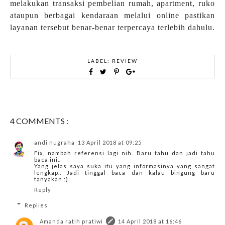
melakukan transaksi pembelian rumah, apartment, ruko
ataupun berbagai kendaraan melalui online pastikan
layanan tersebut benar-benar terpercaya terlebih dahulu.
LABEL:
REVIEW
4 COMMENTS :
andi nugraha
13 April 2018 at 09:25
Fix, nambah referensi lagi nih. Baru tahu dan jadi tahu
baca ini..
Yang jelas saya suka itu yang informasinya yang sangat
lengkap.. Jadi tinggal baca dan kalau bingung baru
tanyakan :)
Reply
Replies
Amanda ratih pratiwi
14 April 2018 at 16:46