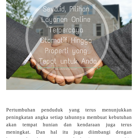
Pertumbuhan penduduk yang terus menunjukkan
peningkatan angka setiap tahunnya membuat kebutuhan
akan tempat hunian dan kendaraan juga terus
meningkat. Dan hal itu juga diimbangi dengan