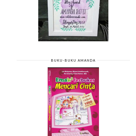
BUKU-BUKU AMANDA