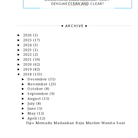
DENGAN CLEAN AND CLEAR?
♥ ARCHIVE ♥
2026
(1)
►
2025
(17)
►
2024
(3)
►
2023
(1)
►
2022
(2)
►
2021
(59)
►
2020
(62)
►
2019
(82)
►
2018
(153)
▼
December
(31)
►
November
(23)
►
October
(8)
►
September
(9)
►
August
(15)
►
July
(8)
►
June
(5)
►
May
(12)
►
April
(12)
▼
Tips Memadu Madankan Baju Muslim Wanita Saat
Trave...
Melatih Kepekaan Anak Laki-Laki