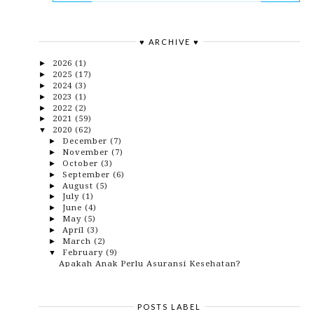
♥ ARCHIVE ♥
2026
(1)
►
2025
(17)
►
2024
(3)
►
2023
(1)
►
2022
(2)
►
2021
(59)
►
2020
(62)
▼
December
(7)
►
November
(7)
►
October
(3)
►
September
(6)
►
August
(5)
►
July
(1)
►
June
(4)
►
May
(5)
►
April
(3)
►
March
(2)
►
February
(9)
▼
Apakah Anak Perlu Asuransi Kesehatan?
Salah Kaprah Manusia, Jika Gemuk Adalah Bagian
Dar...
3 Tips Cerdas Memilih Router Wifi Berkualitas
POSTS LABEL
Keliling Palembang Dari Cuaca Panas Sampai