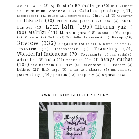
Mendung...
Aplikasi
(9)
BP challenge
(30)
Aceh
(3)
About
(1)
Bali
(2)
Bogor
Selamat Datang Di Bumi Sriwijaya
Catatan penting
(41)
Buku-buku Amanda
(22)
(2)
Jangan sedih dengan tubuh kecilmu
Finansial
(3)
Disclosure
(1)
FLP Bekasi
(2)
Factory visit
(1)
Giveaway
Hikmah
(50)
Eh Naik Lion Udah Nggak Delay Loh
Hotel
(26)
Kuala
Jakarta
(7)
Jasa
(3)
(1)
Lain-lain
(196)
3 Tips Memilih Jasa Konsultan Listrik Terpercaya d...
Liburan yuk :)
Lumpur
(13)
(90)
Maluku
(41)
Prediksi Tren Makeup Terbaru Yang Masih Hits Di
Mancanegara
(18)
Maskapai
Masjid
(1)
Ta...
Resep
(16)
(4)
Museum
(8)
Resensi
(5)
Politik
(2)
Portofolio
(1)
Review
(336)
January
(10)
►
Singapore
(8)
Solo
(1)
Sulawesi Selatan
(2)
2019
(82)
►
Traveling
(74)
Tips&Trik
(19)
Transportasi
(6)
2018
(153)
►
Wonderful Indonesia
(70)
Yogyakarta
(5)
aksi sosial
(2)
2017
(114)
►
hanya curhat
buku
(24)
arisan link
(8)
film
(4)
fashion
(2)
2016
(142)
►
(105)
kesehatan
(15)
ide bermain
(3)
iklan
(6)
konten
(3)
2015
(10)
►
kuliner
(22)
lirik lagu
(3)
makanan
(7)
lomba
(2)
minuman
(2)
2014
(4)
►
parenting
(44)
produk
(13)
sejarah
(18)
property
(3)
2013
(3)
►
2012
(29)
►
2010
(42)
►
2009
(43)
►
AWARD FROM BLOGGER CRONY