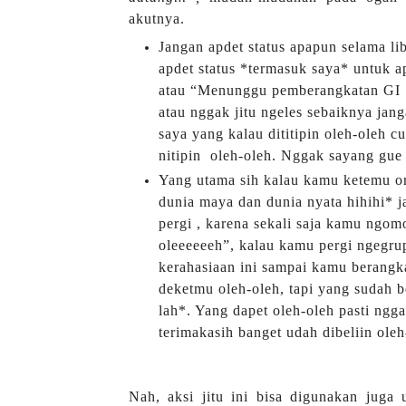
akutnya.
Jangan apdet status apapun selama li
apdet status *termasuk saya* untuk ap
atau “Menunggu pemberangkatan GI 1 
atau nggak jitu ngeles sebaiknya jang
saya yang kalau dititipin oleh-oleh 
nitipin
oleh-oleh. Nggak sayang gue 
Yang utama sih kalau kamu ketemu or
dunia maya dan dunia nyata hihihi* 
pergi , karena sekali saja kamu ngom
oleeeeeeh”, kalau kamu pergi ngegru
kerahasiaan ini sampai kamu berangk
deketmu oleh-oleh, tapi yang sudah b
lah*. Yang dapet oleh-oleh pasti ngg
terimakasih banget udah dibeliin ole
Nah, aksi jitu ini bisa digunakan juga