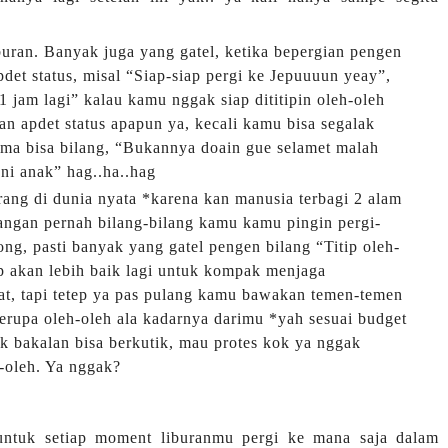
buran. Banyak juga yang gatel, ketika bepergian pengen
det status, misal “Siap-siap pergi ke Jepuuuun yeay”,
jam lagi” kalau kamu nggak siap dititipin oleh-oleh
an apdet status apapun ya, kecali kamu bisa segalak
cuma bisa bilang, “Bukannya doain gue selamet malah
ni anak” hag..ha..hag
ang di dunia nyata *karena kan manusia terbagi 2 alam
jangan pernah bilang-bilang kamu kamu pingin pergi-
ong, pasti banyak yang gatel pengen bilang “Titip oleh-
p akan lebih baik lagi untuk kompak menjaga
at, tapi tetep ya pas pulang kamu bawakan temen-temen
erupa oleh-oleh ala kadarnya darimu *yah sesuai budget
ak bakalan bisa berkutik, mau protes kok ya nggak
h-oleh. Ya nggak?
 untuk setiap moment liburanmu pergi ke mana saja dalam