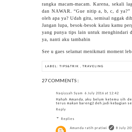
rangka macam-macam. Karena, sekali lagi
dan NAWAR. “Gue nitip a, b, c, d ya?” b
oleh apa ya? Udah gitu, semisal nggak dib
Jangan lupa, besok-besok kalau kamu pergi
yang punya tips lain untuk menghindari 
ya, nanti aku tambahin
See u gaes selamat menikmati moment leb
LABEL:
TIPS&TRIK
,
TRAVELING
27 COMMENTS :
Naqiyyah Syam
6 July 2016 at 12:42
Hahah Amanda, aku belum ketemu sih den
terus makan bareng2 deh jadi kebagian sem
Reply
Replies
Amanda ratih pratiwi
8 July 20