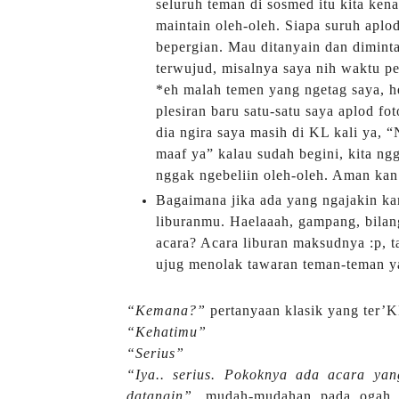
seluruh teman di sosmed itu kita kena
maintain oleh-oleh. Siapa suruh aplod,
bepergian. Mau ditanyain dan diminta
terwujud, misalnya saya nih waktu pe
*eh malah temen yang ngetag saya, he
plesiran baru satu-satu saya aplod f
dia ngira saya masih di KL kali ya, “
maaf ya” kalau sudah begini, kita ng
nggak ngebeliin oleh-oleh. Aman kan
Bagaimana jika ada yang ngajakin k
liburanmu. Haelaaah, gampang, bilan
acara? Acara liburan maksudnya :p, t
ujug menolak tawaran teman-teman y
“Kemana?”
pertanyaan klasik yang ter’
“Kehatimu”
“Serius”
“Iya.. serius. Pokoknya ada acara yan
datangin”,
mudah-mudahan pada ogah na