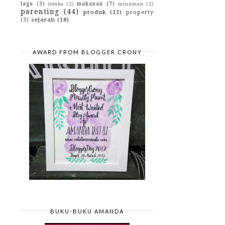
lagu
(3)
makanan
(7)
lomba
(2)
minuman
(2)
Tips Mudik Anti Baper
parenting
(44)
produk
(13)
property
June
(22)
►
sejarah
(18)
(3)
May
(20)
►
April
(10)
►
March
(1)
►
February
(2)
►
AWARD FROM BLOGGER CRONY
January
(7)
►
2015
(10)
►
2014
(4)
►
2013
(3)
►
2012
(29)
►
2010
(42)
►
2009
(43)
►
BUKU-BUKU AMANDA