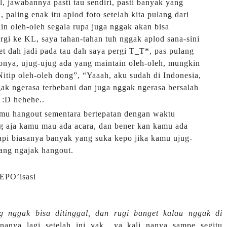
l, jawabannya pasti tau sendiri, pasti banyak yang
 paling enak itu aplod foto setelah kita pulang dari
in oleh-oleh segala rupa juga nggak akan bisa
rgi ke KL, saya tahan-tahan tuh nggak aplod sana-sini
t dah jadi pada tau dah saya pergi T_T*, pas pulang
otonya, ujug-ujug ada yang maintain oleh-oleh, mungkin
Nitip oleh-oleh dong”, “Yaaah, aku sudah di Indonesia,
gak ngerasa terbebani dan juga nggak ngerasa bersalah
 :D hehehe..
amu hangout sementara bertepatan dengan waktu
g aja kamu mau ada acara, dan bener kan kamu ada
api biasanya banyak yang suka kepo jika kamu ujug-
ang ngajak hangout.
KEPO’isasi
g nggak bisa ditinggal, dan rugi banget kalau nggak di
nya lagi setelah ini yak.. ya kali nanya sampe segitu