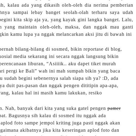
h, kalau ada yang dikasih oleh-oleh dia nerima pemberian
hnya sampai lebay banget seolah-olah terharu saya udah
gini kita skip aja ya, yang kayak gini langka banget. Lalu,
n yang maintain oleh-oleh, maksa, dan nggak mau ganti
gkin kamu lupa ya nggak melancarkan aksi jitu di bawah ini
ernah bilang-bilang di sosmed, bikin reportase di blog,
osial media sekarang ini secara nggak langsung bikin
 perencanaan liburan, “Asiiiik.. aku dapet tiket murah
ri pergi ke Bali”
wah ini mah sumpah bikin yang baca
u sudah begini sebenernya salah siapa sih ya? :D, ada
 duit pas-pasan dan nggak pengen dititipin apa-apa,
ng, kalau hal ini masih kamu lakukan, resiko
an. Nah, banyak dari kita yang suka gatel pengen
pamer
mpat. Bagusnya sih kalau di sosmed itu nggak ada
aplod foto sampe jempol kriting juga pasti nggak akan
agaimana akibatnya jika kita keseringan aplod foto dan