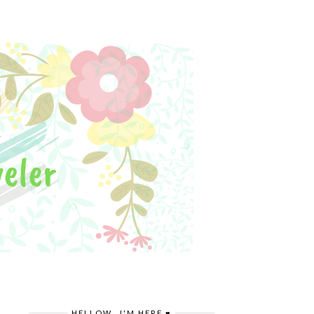
HELLOW.. I'M HERE ♥