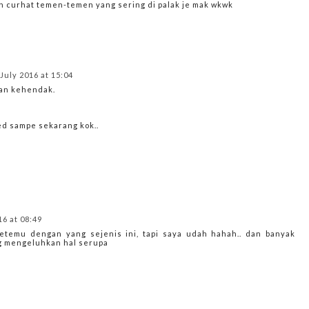
n curhat temen-temen yang sering di palak je mak wkwk
 July 2016 at 15:04
an kehendak.
ed sampe sekarang kok..
16 at 08:49
temu dengan yang sejenis ini, tapi saya udah hahah.. dan banyak
g mengeluhkan hal serupa