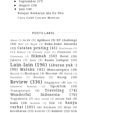
September
(17)
►
August
(14)
►
July
(18)
▼
Belajar Berkarya Ala De Pita
Cara Gokil Lupain Mantan
Cegah Gigi Berlubang Sejak Dini
Belanja Apa Saja Di ShopBack Bisa
Dapat Duit Cashback
POSTS LABEL
Anakku, Maafkanlah Ibumu.
Aplikasi
(9)
BP challenge
Hotel Murah Di Jakarta Yang Dekat
Aceh
(3)
About
(1)
Dengan Museum Ba...
(30)
Buku-buku Amanda
Bali
(2)
Bogor
(2)
Catatan penting
(41)
(22)
Kenapa blog saya nggak ber-Niche?
Disclosure
(1)
Finansial
(3)
FLP Bekasi
(2)
Factory visit
(1)
Ikutan Giveaway YTABB yuk!
Hikmah
(50)
Hotel
(26)
Giveaway
(1)
Semua Orang Bisa Traveling kok.
Kuala Lumpur
(13)
Jakarta
(7)
Jasa
(3)
Nggak Percaya?
Lain-lain
(196)
Liburan yuk :)
Tips Mudik Anti Jengkel
(90)
Maluku
(41)
Mancanegara
(18)
Cara Menjaga Kualitas Obat-Obatan
Maskapai
(4)
Museum
(8)
Masjid
(1)
Politik
(2)
Bagaimana ya, cara memilih sabun
Resep
(16)
Resensi
(5)
Portofolio
(1)
muka yang bagus?
Review
(336)
Singapore
(8)
Solo
(1)
Tips Bagaimana Cara Memandikan
Tips&Trik
(19)
Bayi Yang Benar
Sulawesi Selatan
(2)
Traveling
(74)
Transportasi
(6)
Self Service Ala Red Suki
Wonderful Indonesia
(70)
Cara Mengatasi Demam Pada Anak
Yogyakarta
(5)
arisan link
(8)
aksi sosial
(2)
Tips Jitu! Agar Tidak Ditodong Oleh-
hanya
buku
(24)
film
(4)
fashion
(2)
Oleh Saat Liburan
curhat
(105)
ide bermain
(3)
iklan
(6)
Berbagi Pengalaman Seru Melalui
kesehatan
(15)
kuliner
(22)
konten
(3)
lirik
Forum Ibu dan Anak