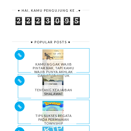
♥ HAI, KAMU PENGUJUNG KE ..♥
2
2
2
3
0
9
5
♥ POPULAR POSTS ♥
KAMU NGGAK WAJIB
PINTAR NAK, TAPI KAMU
WAJIB PUNYA AKHLAK
DAN ADAB UNTUK
HIDUPMU.
TENTANG KEAJAIBAN
SHALAWAT
TIPS SUKSES REGATA
PADA PERMAINAN
TOWNSHIP