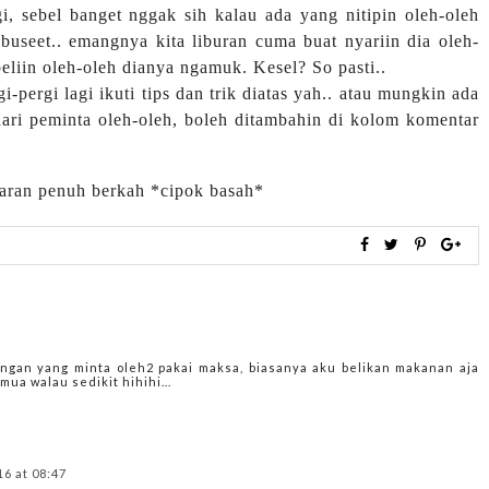
, sebel banget nggak sih kalau ada yang nitipin oleh-oleh
useet.. emangnya kita liburan cuma buat nyariin dia oleh-
eliin oleh-oleh dianya ngamuk. Kesel? So pasti..
-pergi lagi ikuti tips dan trik diatas yah.. atau mungkin ada
dari peminta oleh-oleh, boleh ditambahin di kolom komentar
aran penuh berkah *cipok basah*
gan yang minta oleh2 pakai maksa, biasanya aku belikan makanan aja
ua walau sedikit hihihi...
16 at 08:47