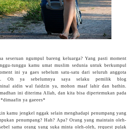
ana seseruan ngumpul bareng keluarga? Yang pasti moment
itunggu-tunggu kamu umat muslim sedunia untuk berkumpul
ment ini ya gaes sebelum satu-satu dari seluruh anggota
ik. Oh ya sebelumnya saya selaku pemilik blog
nal aidin wal faidzin ya, mohon maaf lahir dan bathin.
madhan ini diterima Allah, dan kita bisa dipertemukan pada
 *dimaafin ya gaeees*
kin kamu jengkel nggak selain menghadapi penumpang yang
umpukan penumpang? Hah? Apa? Orang yang maintain oleh-
sebel sama orang yang suka minta oleh-oleh, request pulak