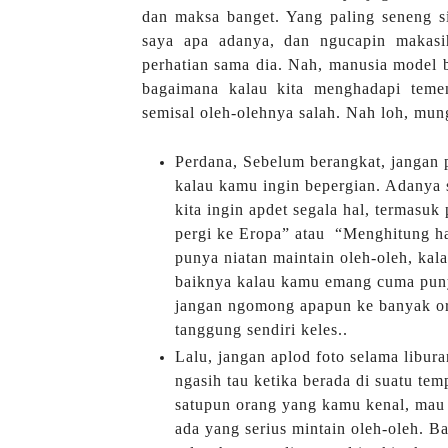
dan maksa banget. Yang paling seneng si
saya apa adanya, dan ngucapin makasi
perhatian sama dia. Nah, manusia model be
bagaimana kalau kita menghadapi teme
semisal oleh-olehnya salah. Nah loh, mun
Perdana, Sebelum berangkat, jangan p
kalau kamu ingin bepergian. Adanya s
kita ingin apdet segala hal, termasuk
pergi ke Eropa” atau
“Menghitung ha
punya niatan maintain oleh-oleh, kala
baiknya kalau kamu emang cuma punya
jangan ngomong apapun ke banyak ora
tanggung sendiri keles..
Lalu, jangan aplod foto selama libur
ngasih tau ketika berada di suatu te
satupun orang yang kamu kenal, mau 
ada yang serius mintain oleh-oleh. B