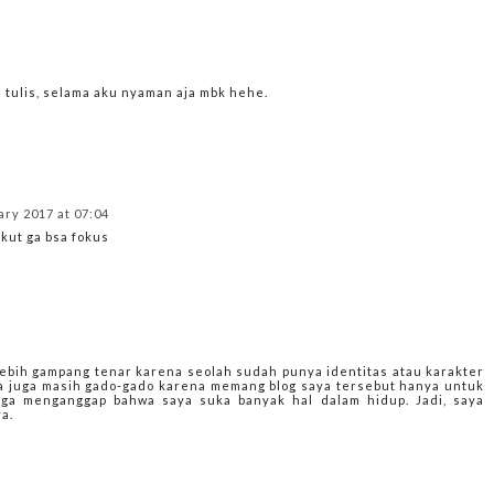
u tulis, selama aku nyaman aja mbk hehe.
ary 2017 at 07:04
akut ga bsa fokus
lebih gampang tenar karena seolah sudah punya identitas atau karakter
aya juga masih gado-gado karena memang blog saya tersebut hanya untuk
juga menganggap bahwa saya suka banyak hal dalam hidup. Jadi, saya
a.