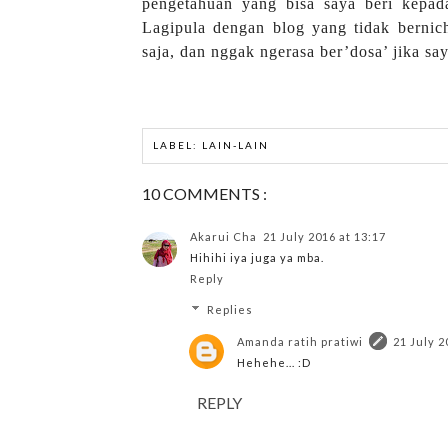
pengetahuan yang bisa saya beri kepa
Lagipula dengan blog yang tidak bernich
saja, dan nggak ngerasa ber’dosa’ jika sa
LABEL:
LAIN-LAIN
10 COMMENTS :
Akarui Cha
21 July 2016 at 13:17
Hihihi iya juga ya mba.
Reply
Replies
Amanda ratih pratiwi
21 July 2
Hehehe... :D
REPLY