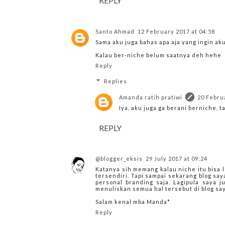
REPLY
Santo Ahmad
12 February 2017 at 04:58
Sama aku juga bahas apa aja yang ingin ak
Kalau ber-niche belum saatnya deh hehe
Reply
Replies
Amanda ratih pratiwi
20 Febru
Iya, aku juga ga berani berniche, t
REPLY
@blogger_eksis
29 July 2017 at 09:24
Katanya sih memang kalau niche itu bisa 
tersendiri. Tapi sampai sekarang blog s
personal branding saja. Lagipula saya 
menuliskan semua hal tersebut di blog say
Salam kenal mba Manda*
Reply