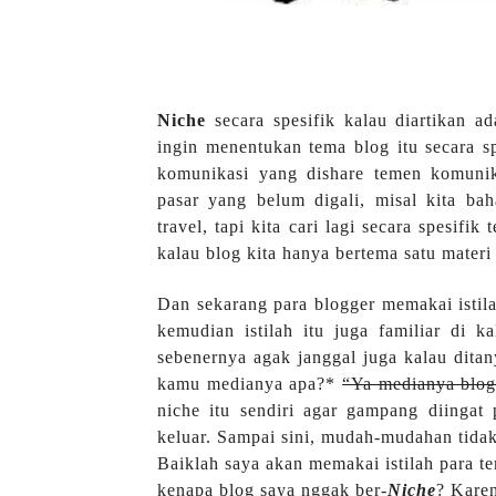
Niche
secara spesifik kalau diartikan ad
ingin menentukan tema blog itu secara s
komunikasi yang dishare temen komunik
pasar yang belum digali, misal kita ba
travel, tapi kita cari lagi secara spesifi
kalau blog kita hanya bertema satu mater
Dan sekarang para blogger memakai istila
kemudian istilah itu juga familiar di 
sebenernya agak janggal juga kalau dita
kamu medianya apa?*
“Ya medianya blog
niche itu sendiri agar gampang diingat 
keluar. Sampai sini, mudah-mudahan tidak 
Baiklah saya akan memakai istilah para 
kenapa blog saya nggak ber-
Niche
? Karen