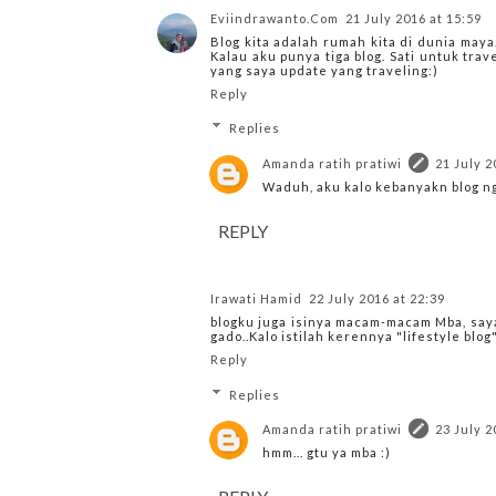
Eviindrawanto.Com
21 July 2016 at 15:59
Blog kita adalah rumah kita di dunia maya
Kalau aku punya tiga blog. Sati untuk trav
yang saya update yang traveling:)
Reply
Replies
Amanda ratih pratiwi
21 July 2
Waduh, aku kalo kebanyakn blog ng
REPLY
Irawati Hamid
22 July 2016 at 22:39
blogku juga isinya macam-macam Mba, saya 
gado..Kalo istilah kerennya "lifestyle blog"
Reply
Replies
Amanda ratih pratiwi
23 July 2
hmm... gtu ya mba :)