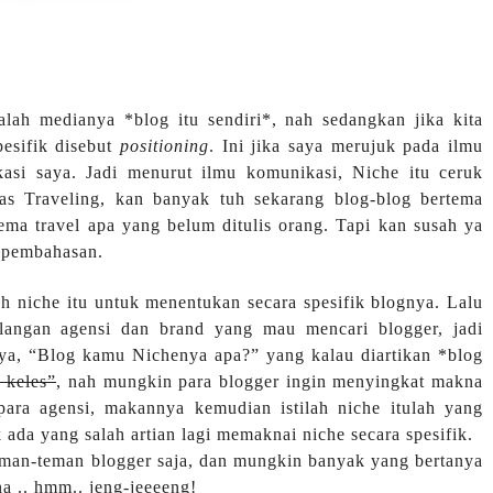
alah medianya *blog itu sendiri*, nah sedangkan jika kita
pesifik disebut
positioning
. Ini jika saya merujuk pada ilmu
asi saya. Jadi menurut ilmu komunikasi, Niche itu ceruk
has Traveling, kan banyak tuh sekarang blog-blog bertema
k tema travel apa yang belum ditulis orang. Tapi kan susah ya
i pembahasan.
h niche itu untuk menentukan secara spesifik blognya. Lalu
kalangan agensi dan brand yang mau mencari blogger, jadi
nya, “Blog kamu Nichenya apa?” yang kalau diartikan *blog
 keles”
, nah mungkin para blogger ingin menyingkat makna
para agensi, makannya kemudian istilah niche itulah yang
ada yang salah artian lagi memaknai niche secara spesifik.
teman-teman blogger saja, dan mungkin banyak yang bertanya
a .. hmm.. jeng-jeeeeng!