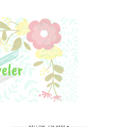
HELLOW.. I'M HERE ♥