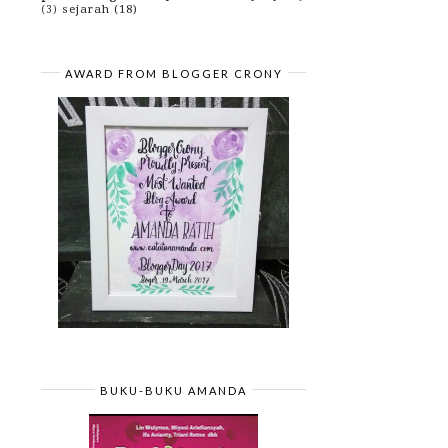
June
(22)
►
sejarah
(18)
(3)
May
(20)
►
April
(10)
►
March
(1)
►
February
(2)
►
AWARD FROM BLOGGER CRONY
January
(7)
►
2015
(10)
►
2014
(4)
►
2013
(3)
►
2012
(29)
►
2010
(42)
►
2009
(43)
►
BUKU-BUKU AMANDA