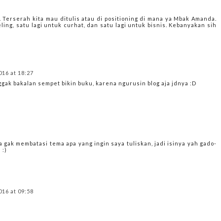
. Terserah kita mau ditulis atau di positioning di mana ya Mbak Amanda.
eling, satu lagi untuk curhat, dan satu lagi untuk bisnis. Kebanyakan sih
016 at 18:27
gak bakalan sempet bikin buku, karena ngurusin blog aja jdnya :D
gak membatasi tema apa yang ingin saya tuliskan, jadi isinya yah gado-
 :)
016 at 09:58