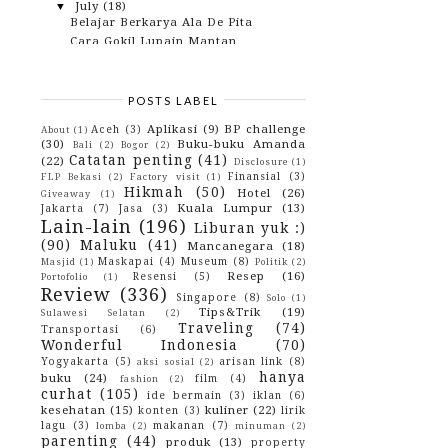
July
(18)
▼
Belajar Berkarya Ala De Pita
Cara Gokil Lupain Mantan
Cegah Gigi Berlubang Sejak Dini
Belanja Apa Saja Di ShopBack Bisa
Dapat Duit Cashback
POSTS LABEL
Anakku, Maafkanlah Ibumu.
Aplikasi
(9)
BP challenge
Hotel Murah Di Jakarta Yang Dekat
Aceh
(3)
About
(1)
Dengan Museum Ba...
(30)
Buku-buku Amanda
Bali
(2)
Bogor
(2)
Catatan penting
(41)
(22)
Kenapa blog saya nggak ber-Niche?
Disclosure
(1)
Finansial
(3)
FLP Bekasi
(2)
Factory visit
(1)
Ikutan Giveaway YTABB yuk!
Hikmah
(50)
Hotel
(26)
Giveaway
(1)
Semua Orang Bisa Traveling kok.
Kuala Lumpur
(13)
Jakarta
(7)
Jasa
(3)
Nggak Percaya?
Lain-lain
(196)
Liburan yuk :)
Tips Mudik Anti Jengkel
(90)
Maluku
(41)
Mancanegara
(18)
Cara Menjaga Kualitas Obat-Obatan
Maskapai
(4)
Museum
(8)
Masjid
(1)
Politik
(2)
Bagaimana ya, cara memilih sabun
Resep
(16)
Resensi
(5)
Portofolio
(1)
muka yang bagus?
Review
(336)
Singapore
(8)
Solo
(1)
Tips Bagaimana Cara Memandikan
Tips&Trik
(19)
Bayi Yang Benar
Sulawesi Selatan
(2)
Traveling
(74)
Transportasi
(6)
Self Service Ala Red Suki
Wonderful Indonesia
(70)
Cara Mengatasi Demam Pada Anak
Yogyakarta
(5)
arisan link
(8)
aksi sosial
(2)
Tips Jitu! Agar Tidak Ditodong Oleh-
hanya
buku
(24)
film
(4)
fashion
(2)
Oleh Saat Liburan
curhat
(105)
ide bermain
(3)
iklan
(6)
Berbagi Pengalaman Seru Melalui
kesehatan
(15)
kuliner
(22)
konten
(3)
lirik
Forum Ibu dan Anak
lagu
(3)
makanan
(7)
lomba
(2)
minuman
(2)
Tips Mudik Anti Baper
parenting
(44)
produk
(13)
property