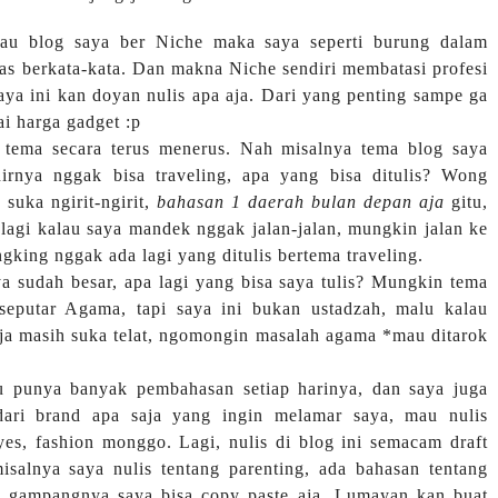
alau blog saya ber Niche maka saya seperti burung dalam
as berkata-kata. Dan makna Niche sendiri membatasi profesi
aya ini kan doyan nulis apa aja. Dari yang penting sampe ga
i harga gadget :p
 tema secara terus menerus. Nah misalnya tema blog saya
hirnya nggak bisa traveling, apa yang bisa ditulis? Wong
suka ngirit-ngirit,
bahasan 1 daerah bulan depan aja
gitu,
lagi kalau saya mandek nggak jalan-jalan, mungkin jalan ke
ngking nggak ada lagi yang ditulis bertema traveling.
a sudah besar, apa lagi yang bisa saya tulis? Mungkin tema
seputar Agama, tapi saya ini bukan ustadzah, malu kalau
a masih suka telat, ngomongin masalah agama *mau ditarok
u punya banyak pembahasan setiap harinya, dan saya juga
dari brand apa saja yang ingin melamar saya, mau nulis
 yes, fashion monggo. Lagi, nulis di blog ini semacam draft
salnya saya nulis tentang parenting, ada bahasan tentang
g, gampangnya saya bisa copy paste aja. Lumayan kan buat