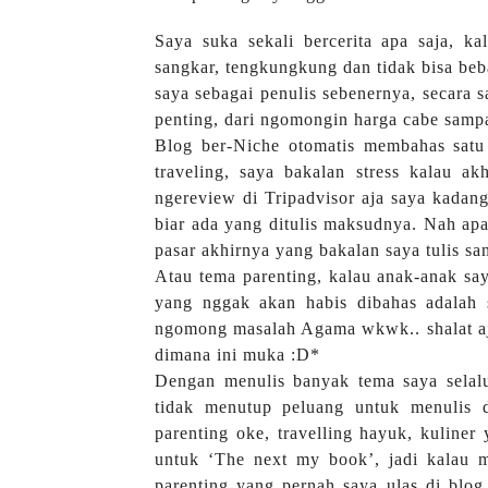
Saya suka sekali bercerita apa saja, k
sangkar, tengkungkung dan tidak bisa beb
saya sebagai penulis sebenernya, secara s
penting, dari ngomongin harga cabe sampa
Blog ber-Niche otomatis membahas satu
traveling, saya bakalan stress kalau ak
ngereview di Tripadvisor aja saya kadang 
biar ada yang ditulis maksudnya. Nah apa
pasar akhirnya yang bakalan saya tulis sa
Atau tema parenting, kalau anak-anak say
yang nggak akan habis dibahas adalah 
ngomong masalah Agama wkwk.. shalat aj
dimana ini muka :D*
Dengan menulis banyak tema saya selal
tidak menutup peluang untuk menulis 
parenting oke, travelling hayuk, kuliner
untuk ‘The next my book’, jadi kalau mi
parenting yang pernah saya ulas di blo