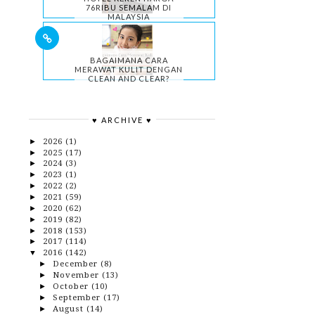
76RIBU SEMALAM DI
MALAYSIA
BAGAIMANA CARA
MERAWAT KULIT DENGAN
CLEAN AND CLEAR?
♥ ARCHIVE ♥
2026
(1)
►
2025
(17)
►
2024
(3)
►
2023
(1)
►
2022
(2)
►
2021
(59)
►
2020
(62)
►
2019
(82)
►
2018
(153)
►
2017
(114)
►
2016
(142)
▼
December
(8)
►
November
(13)
►
October
(10)
►
September
(17)
►
August
(14)
►