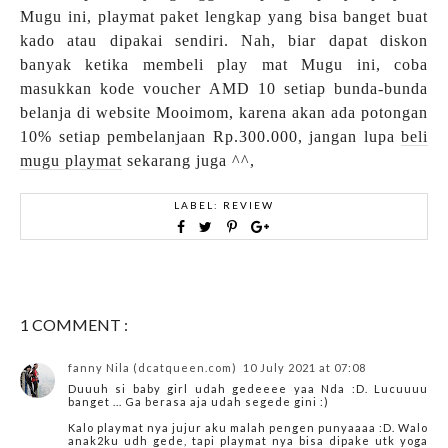
Mugu ini, playmat paket lengkap yang bisa banget buat
kado atau dipakai sendiri. Nah, biar dapat diskon
banyak ketika membeli play mat Mugu ini, coba
masukkan kode voucher AMD 10 setiap bunda-bunda
belanja di website Mooimom, karena akan ada potongan
10% setiap pembelanjaan Rp.300.000, jangan lupa
beli
mugu playmat
sekarang juga ^^,
LABEL:
REVIEW
1 COMMENT :
fanny Nila (dcatqueen.com)
10 July 2021 at 07:08
Duuuh si baby girl udah gedeeee yaa Nda :D. Lucuuuu
banget ... Ga berasa aja udah segede gini :)
Kalo playmat nya jujur aku malah pengen punyaaaa :D. Walo
anak2ku udh gede, tapi playmat nya bisa dipake utk yoga