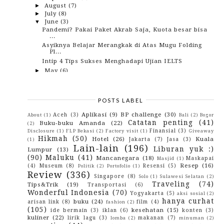
August
(7)
►
July
(8)
►
June
(3)
▼
Pandemi? Pakai Paket Akrab Saja, Kuota besar bisa
...
Asyiknya Belajar Merangkak di Atas Mugu Folding
Pl...
Intip 4 Tips Sukses Menghadapi Ujian IELTS
May
(6)
►
April
(1)
►
March
(9)
►
February
(5)
►
POSTS LABEL
January
(7)
►
2020
(62)
►
Aplikasi
(9)
BP challenge
(30)
Aceh
(3)
About
(1)
Bali
(2)
Bogor
2019
(82)
►
Catatan penting
(41)
Buku-buku Amanda
(22)
(2)
2018
(153)
►
Finansial
(3)
Disclosure
(1)
FLP Bekasi
(2)
Factory visit
(1)
Giveaway
2017
(114)
►
Hikmah
(50)
Hotel
(26)
Kuala
Jakarta
(7)
Jasa
(3)
(1)
2016
(142)
►
Lain-lain
(196)
Liburan yuk :)
Lumpur
(13)
2015
(10)
►
(90)
Maluku
(41)
Mancanegara
(18)
2014
(4)
Maskapai
►
Masjid
(1)
Resep
(16)
2013
(3)
(4)
Museum
(8)
Resensi
(5)
►
Politik
(2)
Portofolio
(1)
Review
(336)
2012
(29)
►
Singapore
(8)
Solo
(1)
Sulawesi Selatan
(2)
2010
(42)
►
Traveling
(74)
Tips&Trik
(19)
Transportasi
(6)
2009
(43)
►
Wonderful Indonesia
(70)
Yogyakarta
(5)
aksi sosial
(2)
hanya curhat
buku
(24)
arisan link
(8)
film
(4)
fashion
(2)
(105)
kesehatan
(15)
ide bermain
(3)
iklan
(6)
konten
(3)
kuliner
(22)
lirik lagu
(3)
makanan
(7)
lomba
(2)
minuman
(2)