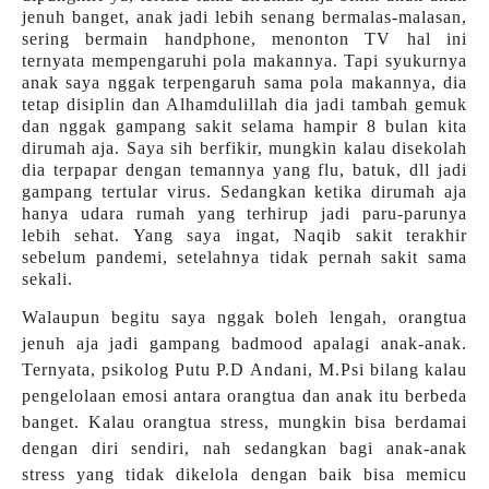
jenuh banget, anak jadi lebih senang bermalas-malasan,
sering bermain handphone, menonton TV hal ini
ternyata mempengaruhi pola makannya. Tapi syukurnya
anak saya nggak terpengaruh sama pola makannya, dia
tetap disiplin dan Alhamdulillah dia jadi tambah gemuk
dan nggak gampang sakit selama hampir 8 bulan kita
dirumah aja. Saya sih berfikir, mungkin kalau disekolah
dia terpapar dengan temannya yang flu, batuk, dll jadi
gampang tertular virus. Sedangkan ketika dirumah aja
hanya udara rumah yang terhirup jadi paru-parunya
lebih sehat. Yang saya ingat, Naqib sakit terakhir
sebelum pandemi, setelahnya tidak pernah sakit sama
sekali.
Walaupun begitu saya nggak boleh lengah, orangtua
jenuh aja jadi gampang badmood apalagi anak-anak.
Ternyata, psikolog Putu P.D Andani, M.Psi bilang kalau
pengelolaan emosi antara orangtua dan anak itu berbeda
banget. Kalau orangtua stress, mungkin bisa berdamai
dengan diri sendiri, nah sedangkan bagi anak-anak
stress yang tidak dikelola dengan baik bisa memicu