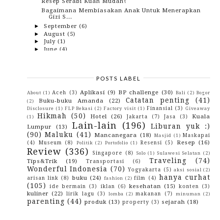
Resep Serabi Kuah Mudah!
Bagaimana Membiasakan Anak Untuk Menerapkan
Gizi S...
September
(6)
►
August
(5)
►
July
(1)
►
June
(4)
►
May
(5)
►
April
(3)
►
March
(2)
►
POSTS LABEL
February
(9)
►
January
(10)
►
Aplikasi
(9)
BP challenge
(30)
Aceh
(3)
About
(1)
Bali
(2)
Bogor
2019
(82)
►
Catatan penting
(41)
Buku-buku Amanda
(22)
(2)
2018
(153)
►
Finansial
(3)
Disclosure
(1)
FLP Bekasi
(2)
Factory visit
(1)
Giveaway
2017
(114)
►
Hikmah
(50)
Hotel
(26)
Kuala
Jakarta
(7)
Jasa
(3)
(1)
2016
(142)
►
Lain-lain
(196)
Liburan yuk :)
Lumpur
(13)
2015
(10)
►
(90)
Maluku
(41)
Mancanegara
(18)
2014
(4)
Maskapai
►
Masjid
(1)
Resep
(16)
2013
(3)
(4)
Museum
(8)
Resensi
(5)
►
Politik
(2)
Portofolio
(1)
Review
(336)
2012
(29)
►
Singapore
(8)
Solo
(1)
Sulawesi Selatan
(2)
2010
(42)
►
Traveling
(74)
Tips&Trik
(19)
Transportasi
(6)
2009
(43)
►
Wonderful Indonesia
(70)
Yogyakarta
(5)
aksi sosial
(2)
hanya curhat
buku
(24)
arisan link
(8)
film
(4)
fashion
(2)
(105)
kesehatan
(15)
ide bermain
(3)
iklan
(6)
konten
(3)
kuliner
(22)
lirik lagu
(3)
makanan
(7)
lomba
(2)
minuman
(2)
parenting
(44)
produk
(13)
sejarah
(18)
property
(3)