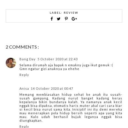
LABEL:
REVIEW
2 COMMENTS :
Bang Day
5 October 2020 at 22:43
Selama dirumah aja bapak n emakny juga ikut gemuk :(
Gmn ngatur gizi anaknya ya ehehe
Reply
Anisa
14 October 2020 at 00:47
Memang membiasakan hidup sehat ke anak itu susah-
susah gampang. Kadang nurut banget kadang keras
kepalanya bikin bundanya kalah. Ya namanya anak kecil
nggak bisa dipaksa, otomatis haris muter akal cari cara biar
si kecil bisa nurut sama kita. Inisiatif ini itu demi mereka
mau menerapkan pola hidup bersih seperti apa yang kita
mau. Kalo udah berhasil bujuk leganya nggak bisa
diungkapkan.
Reply