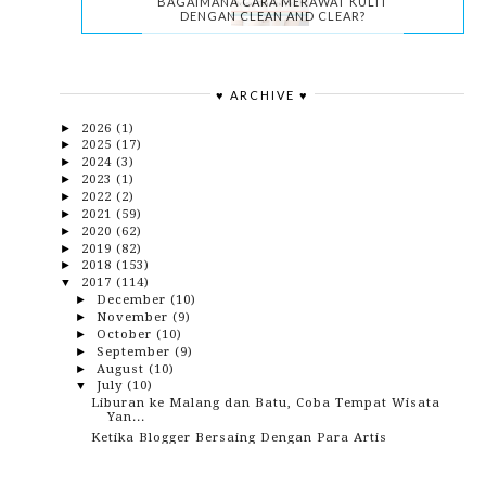
BAGAIMANA CARA MERAWAT KULIT
DENGAN CLEAN AND CLEAR?
♥ ARCHIVE ♥
2026
(1)
►
2025
(17)
►
2024
(3)
►
2023
(1)
►
2022
(2)
►
2021
(59)
►
2020
(62)
►
2019
(82)
►
2018
(153)
►
2017
(114)
▼
December
(10)
►
November
(9)
►
October
(10)
►
September
(9)
►
August
(10)
►
July
(10)
▼
Liburan ke Malang dan Batu, Coba Tempat Wisata
Yan...
Ketika Blogger Bersaing Dengan Para Artis
Tidak Ada Banda, Tidak Ada Indonesia
Pecinta Pancake Di Bekasi, Pancious Sekarang