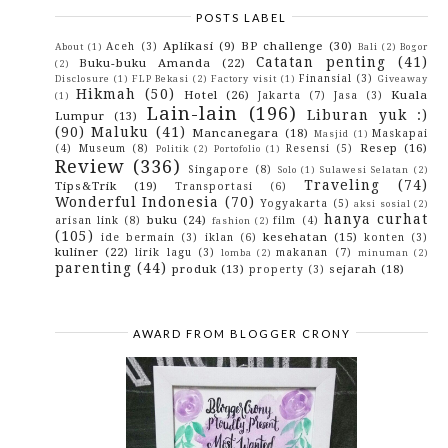
Sudah...
POSTS LABEL
Wow.. Ada Gramedia Khusus Anak loh Di Bekasi
Parigi Rante Dan Kisah Kelam Pembunuhan Orang-
Aplikasi
(9)
BP challenge
(30)
Aceh
(3)
About
(1)
Bali
(2)
Bogor
Oran...
Catatan penting
(41)
Buku-buku Amanda
(22)
(2)
Mengapa Ada Anak Yang Suka Melawan Pada
Finansial
(3)
Disclosure
(1)
FLP Bekasi
(2)
Factory visit
(1)
Giveaway
Orangtua?
Hikmah
(50)
Hotel
(26)
Kuala
Jakarta
(7)
Jasa
(3)
(1)
Lebaran Makin Gaya Dengan Sandal Etnik Jingga
Lain-lain
(196)
Liburan yuk :)
Lumpur
(13)
Alhamdulillah Ya, Pocky Sekarang Sudah Halal.
(90)
Maluku
(41)
Mancanegara
(18)
Maskapai
Masjid
(1)
200 Tahun Pattimura
Resep
(16)
(4)
Museum
(8)
Resensi
(5)
Politik
(2)
Portofolio
(1)
Review
(336)
June
(3)
►
Singapore
(8)
Solo
(1)
Sulawesi Selatan
(2)
May
(7)
►
Traveling
(74)
Tips&Trik
(19)
Transportasi
(6)
April
(8)
►
Wonderful Indonesia
(70)
Yogyakarta
(5)
aksi sosial
(2)
March
(13)
►
hanya curhat
buku
(24)
arisan link
(8)
film
(4)
fashion
(2)
February
(11)
►
(105)
kesehatan
(15)
ide bermain
(3)
iklan
(6)
konten
(3)
January
(14)
►
kuliner
(22)
lirik lagu
(3)
makanan
(7)
lomba
(2)
minuman
(2)
2016
(142)
►
parenting
(44)
produk
(13)
sejarah
(18)
property
(3)
2015
(10)
►
2014
(4)
►
2013
(3)
►
2012
(29)
►
AWARD FROM BLOGGER CRONY
2010
(42)
►
2009
(43)
►