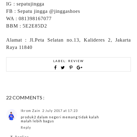
IG : sepatujingga
FB : Sepatu jingga @jinggashoes
WA : 081398167077
BBM : 5E2E85D2
Alamat : Jl.Peta Selatan no.13, Kalideres 2, Jakarta
Raya 11840
LABEL:
REVIEW
22 COMMENTS :
Ikrom Zain
2 July 2017 at 17:23
produk2 dalam negeri memang tidak kalah
malah lebih bagus
Reply
Replies