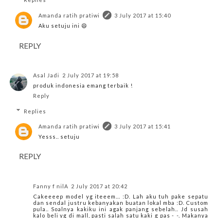
Amanda ratih pratiwi
3 July 2017 at 15:40
Aku setuju ini 😄
REPLY
Asal Jadi
2 July 2017 at 19:58
produk indonesia emang terbaik !
Reply
Replies
Amanda ratih pratiwi
3 July 2017 at 15:41
Yesss.. setuju
REPLY
Fanny f nilA
2 July 2017 at 20:42
Cakeeeep model yg iteeem... :D. Lah aku tuh pake sepatu
dan sendal justru kebanyakan buatan lokal mba :D. Custom
pula.. Soalnya kakiku ini agak panjang sebelah.. Jd susah
kalo beli yg di mall, pasti salah satu kaki g pas -_-. Makanya