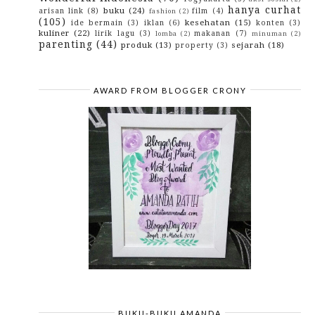
March
(13)
►
hanya curhat
buku
(24)
arisan link
(8)
film
(4)
fashion
(2)
February
(11)
►
(105)
kesehatan
(15)
ide bermain
(3)
iklan
(6)
konten
(3)
January
(14)
►
kuliner
(22)
lirik lagu
(3)
makanan
(7)
lomba
(2)
minuman
(2)
2016
(142)
►
parenting
(44)
produk
(13)
sejarah
(18)
property
(3)
2015
(10)
►
2014
(4)
►
2013
(3)
►
2012
(29)
►
AWARD FROM BLOGGER CRONY
2010
(42)
►
2009
(43)
►
BUKU-BUKU AMANDA