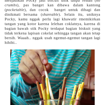
menjadikan Pocky jadi biscuit unik tanpa remah (
no
crumbs
), pas banget kan dibawa dalam kantong
(
pocketable
), dan cocok
banget untuk dibagi dan
dinikmati bersama (
shareable
). Selain itu, uniknya
Pocky, kamu nggak perlu lagi khawatir rmemikirkan
tangan yang kotor karena lelehan coklatnya, karena di
bagian bawah stik Pocky terdapat bagian biskuit yang
tidak terkena lapisan cokelat sehingga tangan akan tetap
bersih. Waaah.. nggak usah ngemut-ngemut tangan lagi
hihihi..