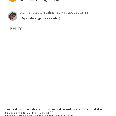
maaf mba kurang tau saya
Aprilia fataatun zahaa
20 May 2022 at 18:18
Oiya mbak gpp, makasih :)
REPLY
Terimakasih sudah meluangkan waktu untuk membaca catatan
saya, semoga bermanfaat ya ^^
Mohon komennya jangan pakai link hidup, :)