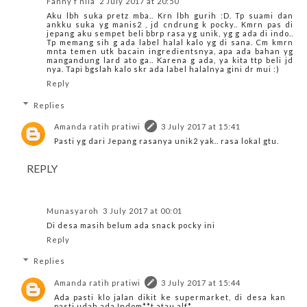
Fanny f nila
2 July 2017 at 20:50
Aku lbh suka pretz mba.. Krn lbh gurih :D. Tp suami dan
ankku suka yg manis2 , jd cndrung k pocky.. Kmrn pas di
jepang aku sempet beli bbrp rasa yg unik, yg g ada di indo..
Tp memang sih g ada label halal kalo yg di sana. Cm kmrn
mnta temen utk bacain ingredientsnya, apa ada bahan yg
mangandung lard ato ga.. Karena g ada, ya kita ttp beli jd
nya. Tapi bgslah kalo skr ada label halalnya gini dr mui :)
Reply
Replies
Amanda ratih pratiwi
3 July 2017 at 15:41
Pasti yg dari Jepang rasanya unik2 yak.. rasa lokal gtu.
REPLY
Munasyaroh
3 July 2017 at 00:01
Di desa masih belum ada snack pocky ini
Reply
Replies
Amanda ratih pratiwi
3 July 2017 at 15:44
Ada pasti klo jalan dikit ke supermarket, di desa kan
pasti udah ada Indom**t atau alf*