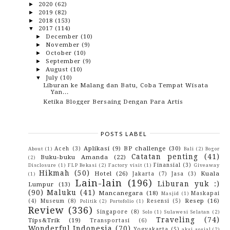
2020
(62)
►
2019
(82)
►
2018
(153)
►
2017
(114)
▼
December
(10)
►
November
(9)
►
October
(10)
►
September
(9)
►
August
(10)
►
July
(10)
▼
Liburan ke Malang dan Batu, Coba Tempat Wisata
Yan...
Ketika Blogger Bersaing Dengan Para Artis
Tidak Ada Banda, Tidak Ada Indonesia
Pecinta Pancake Di Bekasi, Pancious Sekarang
Sudah...
POSTS LABEL
Wow.. Ada Gramedia Khusus Anak loh Di Bekasi
Parigi Rante Dan Kisah Kelam Pembunuhan Orang-
Aplikasi
(9)
BP challenge
(30)
Aceh
(3)
About
(1)
Bali
(2)
Bogor
Oran...
Catatan penting
(41)
Buku-buku Amanda
(22)
(2)
Mengapa Ada Anak Yang Suka Melawan Pada
Finansial
(3)
Disclosure
(1)
FLP Bekasi
(2)
Factory visit
(1)
Giveaway
Orangtua?
Hikmah
(50)
Hotel
(26)
Kuala
Jakarta
(7)
Jasa
(3)
(1)
Lebaran Makin Gaya Dengan Sandal Etnik Jingga
Lain-lain
(196)
Liburan yuk :)
Lumpur
(13)
Alhamdulillah Ya, Pocky Sekarang Sudah Halal.
(90)
Maluku
(41)
Mancanegara
(18)
Maskapai
Masjid
(1)
200 Tahun Pattimura
Resep
(16)
(4)
Museum
(8)
Resensi
(5)
Politik
(2)
Portofolio
(1)
Review
(336)
June
(3)
►
Singapore
(8)
Solo
(1)
Sulawesi Selatan
(2)
May
(7)
►
Traveling
(74)
Tips&Trik
(19)
Transportasi
(6)
April
(8)
►
Wonderful Indonesia
(70)
Yogyakarta
(5)
aksi sosial
(2)