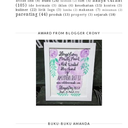
hanya curhat
buku
(24)
Resep cilok Bandung
arisan link
(8)
film
(4)
fashion
(2)
(105)
kesehatan
(15)
ide bermain
(3)
iklan
(6)
konten
(3)
Inilah alasan mengapa saya enggan bekerja di kantor
kuliner
(22)
lirik lagu
(3)
makanan
(7)
lomba
(2)
minuman
(2)
Resep Nagasari Manis
parenting
(44)
produk
(13)
sejarah
(18)
property
(3)
Resep Mpek-Mpek Legit
Resep Martabak Mini Penuh Gizi
Resep Makaroni Schotel Sederhana
Resep puding coklat ala hotel bintang 5
AWARD FROM BLOGGER CRONY
Resep Takoyaki Lezatos
Diclosure
Portofolio
May
(20)
►
April
(10)
►
March
(1)
►
February
(2)
►
January
(7)
►
2015
(10)
►
2014
(4)
►
2013
(3)
►
2012
(29)
►
2010
(42)
►
2009
(43)
►
BUKU-BUKU AMANDA