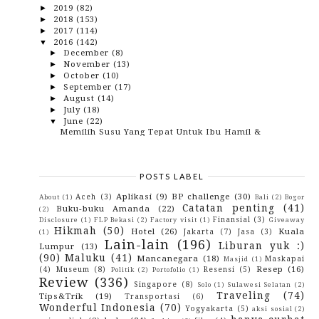
2019
(82)
►
2018
(153)
►
2017
(114)
►
2016
(142)
▼
December
(8)
►
November
(13)
►
October
(10)
►
September
(17)
►
August
(14)
►
July
(18)
►
June
(22)
▼
Memilih Susu Yang Tepat Untuk Ibu Hamil &
Menyusui...
Manfaat Memakai Hijab dalam setiap Aktifitas
Celoteh-celoteh Naqib
POSTS LABEL
Resep Sosis Solo Gurih
Sekarang belanja kebutuhan rumah bisa sambil
Aplikasi
(9)
BP challenge
(30)
Aceh
(3)
About
(1)
Bali
(2)
Bogor
tiduran
Catatan penting
(41)
Buku-buku Amanda
(22)
(2)
Tips seru terbang bareng anak naik pesawat
Finansial
(3)
Disclosure
(1)
FLP Bekasi
(2)
Factory visit
(1)
Giveaway
Hikmah
(50)
Dapat pulsa gratis tiap hari? emang bisa?
Hotel
(26)
Kuala
Jakarta
(7)
Jasa
(3)
(1)
Lain-lain
(196)
Jangan sampai mati gaya gara-gara ketinggalan
Liburan yuk :)
Lumpur
(13)
powe...
(90)
Maluku
(41)
Mancanegara
(18)
Maskapai
Masjid
(1)
About
Resep
(16)
(4)
Museum
(8)
Resensi
(5)
Politik
(2)
Portofolio
(1)
Review
(336)
Bagi saya, Ambon adalah zona nyaman
Singapore
(8)
Solo
(1)
Sulawesi Selatan
(2)
Miyosi, si ceriwis pengejar deadline
Traveling
(74)
Tips&Trik
(19)
Transportasi
(6)
Wonderful Indonesia
(70)
Fenomena ticket murah dan rasa cinta tanah air
Yogyakarta
(5)
aksi sosial
(2)