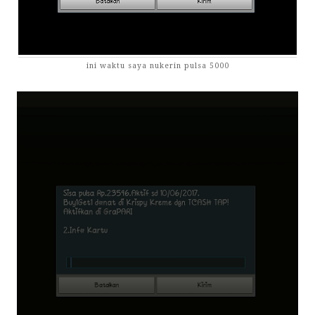
ini waktu saya nukerin pulsa 5000