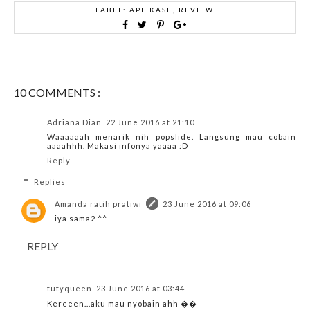
LABEL:
APLIKASI
,
REVIEW
10 COMMENTS :
Adriana Dian
22 June 2016 at 21:10
Waaaaaah menarik nih popslide. Langsung mau cobain
aaaahhh. Makasi infonya yaaaa :D
Reply
Replies
Amanda ratih pratiwi
23 June 2016 at 09:06
iya sama2 ^^
REPLY
tutyqueen
23 June 2016 at 03:44
Kereeen...aku mau nyobain ahh ��