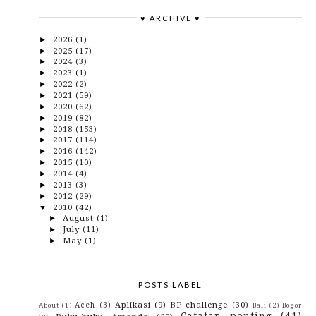
♥ ARCHIVE ♥
2026
(1)
►
2025
(17)
►
2024
(3)
►
2023
(1)
►
2022
(2)
►
2021
(59)
►
2020
(62)
►
2019
(82)
►
2018
(153)
►
2017
(114)
►
2016
(142)
►
2015
(10)
►
2014
(4)
►
2013
(3)
►
2012
(29)
►
2010
(42)
▼
August
(1)
►
July
(11)
►
May
(1)
►
April
(8)
►
March
(20)
▼
Jilbab harusnya gimana ya?
POSTS LABEL
"Take me Out:" BIro jodoh kapitalis..
TANDA-TANDA KIAMAT DI DALAM HADIS-HADIS
Aplikasi
(9)
BP challenge
(30)
Aceh
(3)
About
(1)
Bali
(2)
Bogor
NABI MUHAM...
Catatan penting
(41)