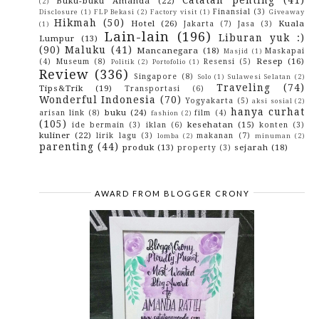
Buku-buku Amanda
(22)
(2)
Hadist tentang persoalan pribadi...
Finansial
(3)
Disclosure
(1)
FLP Bekasi
(2)
Factory visit
(1)
Giveaway
Mahallul Qiyam
Hikmah
(50)
Hotel
(26)
Kuala
Jakarta
(7)
Jasa
(3)
(1)
Lain-lain
(196)
Ayah..
Liburan yuk :)
Lumpur
(13)
Maulid Nabi
(90)
Maluku
(41)
Mancanegara
(18)
Maskapai
Masjid
(1)
ga boleh menikah dengan Akhwat Non Tarbiyah?
Resep
(16)
(4)
Museum
(8)
Resensi
(5)
Politik
(2)
Portofolio
(1)
Review
(336)
Anugrah ilahi tentang Cinta dan kehidupan
Singapore
(8)
Solo
(1)
Sulawesi Selatan
(2)
Traveling
(74)
Rahmat Allah
Tips&Trik
(19)
Transportasi
(6)
Wonderful Indonesia
(70)
Yogyakarta
(5)
32 Rahasia Israel yg tidak dipublikasikan..
aksi sosial
(2)
hanya curhat
buku
(24)
arisan link
(8)
film
(4)
fashion
(2)
setelah melakukan dosa, segeralah melakukan
(105)
kebaikan
kesehatan
(15)
ide bermain
(3)
iklan
(6)
konten
(3)
kuliner
(22)
lirik lagu
(3)
makanan
(7)
lomba
(2)
minuman
(2)
Fakta-fakta dunia..
parenting
(44)
produk
(13)
sejarah
(18)
property
(3)
10 Ramalan Tentang Kiamat yang Ternyata Tidak
Terb...
Aurat wanita dan Hukum menutupnya..
Mencari sesuatu..
AWARD FROM BLOGGER CRONY
Journey To Banda Aceh Part 3 ^^,
Journey To Banda Aceh Part 2 ^^,
Journey To Banda Aceh Part 1 ^^,
Yang membuat kami sakti
January
(1)
►
2009
(43)
►