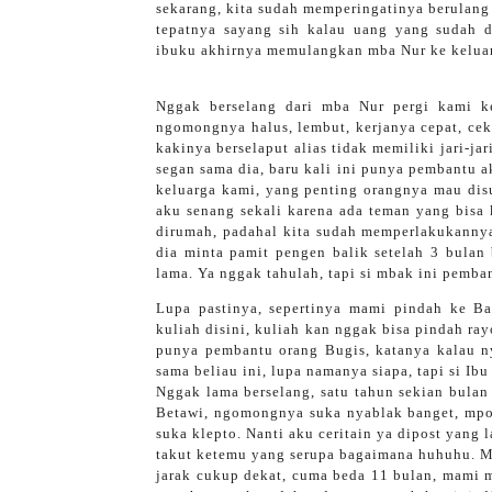
sekarang, kita sudah memperingatinya berulang k
tepatnya sayang sih kalau uang yang sudah d
ibuku akhirnya memulangkan mba Nur ke kelua
Nggak berselang dari mba Nur pergi kami ke
ngomongnya halus, lembut, kerjanya cepat, cekat
kakinya berselaput alias tidak memiliki jari-ja
segan sama dia, baru kali ini punya pembantu a
keluarga kami, yang penting orangnya mau disu
aku senang sekali karena ada teman yang bisa
dirumah, padahal kita sudah memperlakukannya 
dia minta pamit pengen balik setelah 3 bulan
lama. Ya nggak tahulah, tapi si mbak ini pemb
Lupa pastinya, sepertinya mami pindah ke Ba
kuliah disini, kuliah kan nggak bisa pindah ra
punya pembantu orang Bugis, katanya kalau n
sama beliau ini, lupa namanya siapa, tapi si Ib
Nggak lama berselang, satu tahun sekian bulan
Betawi, ngomongnya suka nyablak banget, mpo
suka klepto. Nanti aku ceritain ya dipost yang
takut ketemu yang serupa bagaimana huhuhu. M
jarak cukup dekat, cuma beda 11 bulan, mami