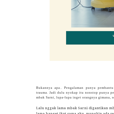
Bukannya apa.. Pengalaman punya pembantu 
trauma. Jadi dulu nyokap itu nonstop punya p
mbak Sarni, lupa-lupa inget orangnya gimana, s
Lalu nggak lama mbak Sarni digantikan m
lama banget ikut sama aku, mungkin ada se