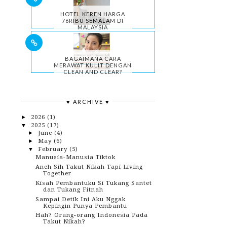
HOTEL KEREN HARGA
76RIBU SEMALAM DI
MALAYSIA
BAGAIMANA CARA
MERAWAT KULIT DENGAN
CLEAN AND CLEAR?
♥ ARCHIVE ♥
2026
(1)
►
2025
(17)
▼
June
(4)
►
May
(6)
►
February
(5)
▼
Manusia-Manusia Tiktok
Aneh Sih Takut Nikah Tapi Living
Together
Kisah Pembantuku Si Tukang Santet
dan Tukang Fitnah
Sampai Detik Ini Aku Nggak
Kepingin Punya Pembantu
Hah? Orang-orang Indonesia Pada
Takut Nikah?