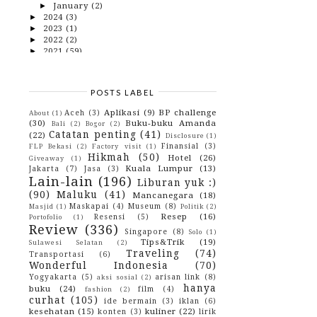
January
(2)
►
2024
(3)
►
2023
(1)
►
2022
(2)
►
2021
(59)
►
2020
(62)
►
2019
(82)
►
2018
(153)
►
POSTS LABEL
2017
(114)
►
2016
(142)
►
Aplikasi
(9)
BP challenge
Aceh
(3)
About
(1)
2015
(10)
►
(30)
Buku-buku Amanda
Bali
(2)
Bogor
(2)
2014
(4)
►
Catatan penting
(41)
(22)
Disclosure
(1)
2013
(3)
►
Finansial
(3)
FLP Bekasi
(2)
Factory visit
(1)
2012
(29)
►
Hikmah
(50)
Hotel
(26)
Giveaway
(1)
2010
(42)
►
Kuala Lumpur
(13)
Jakarta
(7)
Jasa
(3)
2009
(43)
►
Lain-lain
(196)
Liburan yuk :)
(90)
Maluku
(41)
Mancanegara
(18)
Maskapai
(4)
Museum
(8)
Masjid
(1)
Politik
(2)
Resep
(16)
Resensi
(5)
Portofolio
(1)
Review
(336)
Singapore
(8)
Solo
(1)
Tips&Trik
(19)
Sulawesi Selatan
(2)
Traveling
(74)
Transportasi
(6)
Wonderful Indonesia
(70)
Yogyakarta
(5)
arisan link
(8)
aksi sosial
(2)
hanya
buku
(24)
film
(4)
fashion
(2)
curhat
(105)
ide bermain
(3)
iklan
(6)
kesehatan
(15)
kuliner
(22)
konten
(3)
lirik