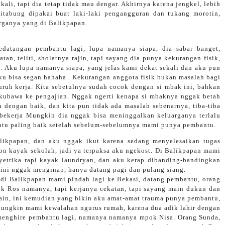
ali, tapi dia tetap tidak mau dengar. Akhirnya karena jengkel, lebih
itabung dipakai buat laki-laki pengangguran dan tukang morotin,
rganya yang di Balikpapan.
datangan pembantu lagi, lupa namanya siapa, dia sabar banget,
an, teliti, sholatnya rajin, tapi sayang dia punya kekurangan fisik,
ri. Aku lupa namanya siapa, yang jelas kami dekat sekali dan aku pun
ku bisa segan hahaha.. Kekurangan anggota fisik bukan masalah bagi
ruh kerja. Kita sebetulnya sudah cocok dengan si mbak ini, bahkan
 kubawa ke pengajian. Nggak ngerti kenapa si mbaknya nggak betah
dengan baik, dan kita pun tidak ada masalah sebenarnya, tiba-tiba
 bekerja Mungkin dia nggak bisa meninggalkan keluarganya terlalu
antu paling baik setelah sebelum-sebelumnya mami punya pembantu.
likpapan, dan aku nggak ikut karena sedang menyelesaikan tugas
yon kayak sekolah, jadi ya terpaksa aku ngekost. Di Balikpapan mami
yetrika rapi kayak laundryan, dan aku kerap dibanding-bandingkan
u ini nggak menginap, hanya datang pagi dan pulang siang.
 di Balikpapan mami pindah lagi ke Bekasi, datang pembantu, orang
k Ros namanya, tapi kerjanya cekatan, tapi sayang main dukun dan
 lain, ini kemudian yang bikin aku amat-amat trauma punya pembantu,
ungkin mami kewalahan ngurus rumah, karena dua adik lahir dengan
 menghire pembantu lagi, namanya namanya mpok Nisa. Orang Sunda,