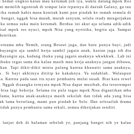
i hemat ongkos kalau mau kerumah (oh iya, waktu datang mpok Ros
i memilih ngontrak di tempat lain tepatnya di daerah Galaxy, ga tau
etika rumah habis masa kontrak kami pun pindah ke rumah semula di
banget, nggak bisa marah, murah senyum, selalu ready mengerjakan
eka semua suka main kerumah. Berdua ini akur aja selama adik-adik
isal mpok ros nyuci, mpok Nisa yang nyetrika, begitu aja. Sampai
hentikan.
ernama mba Nemih, orang Betawi juga, dan baru punya bayi, jadi
bayangin aja sambil kerja sambil jagain anak, kasian juga sih dia
 Bayangin aja, kadang ibuku yang jagain anaknya wkwkkwk.. Lah ini
ibuku tegas sama dia kalau masih mau kerja anaknya jangan dibawa,
kan. Tapi dikit-dikit minta pulang karena khawatir sama anaknya,
.. Si bayi akhirnya dititip ke kakaknya. Ya sudahlah.. Walaupun
. Karena pada saat itu nyari pembantu mulai susah. Biar kata rewel
u. Nggak disangka ternyata mpok Nisa dapat musibah, dia terserempet
 bisa lagi bekerja. Selama itu pula tugas mpok Nisa digantikan mba
lama, karrna anak-anaknya masih sekolah dan tidak ada yang bisa
ak lama berselang, mami pun pindah ke Solo. Dan selesailah drama
tidak punya pembantu sama sekali, semua dikerjakan sendiri.
 lanjut deh di halaman sebelah ye, panjang banget nih ye kalau