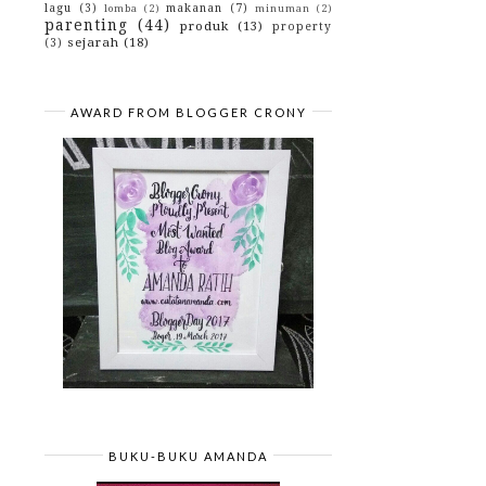
lagu
(3)
makanan
(7)
lomba
(2)
minuman
(2)
parenting
(44)
produk
(13)
property
sejarah
(18)
(3)
AWARD FROM BLOGGER CRONY
BUKU-BUKU AMANDA