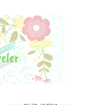
HELLOW.. I'M HERE ♥