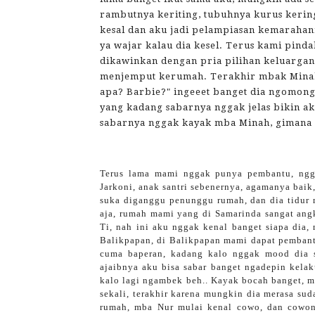
rambutnya keriting, tubuhnya kurus kering
kesal dan aku jadi pelampiasan kemarahan
ya wajar kalau dia kesel. Terus kami pinda
dikawinkan dengan pria pilihan keluargan
menjemput kerumah. Terakhir mbak Minah 
apa? Barbie?" ingeeet banget dia ngomong
yang kadang sabarnya nggak jelas bikin a
sabarnya nggak kayak mba Minah, gimana y
Terus lama mami nggak punya pembantu, ngga
Jarkoni, anak santri sebenernya, agamanya baik,
suka diganggu penunggu rumah, dan dia tidur m
aja, rumah mami yang di Samarinda sangat ang
Ti, nah ini aku nggak kenal banget siapa dia,
Balikpapan, di Balikpapan mami dapat pemban
cuma baperan, kadang kalo nggak mood dia s
ajaibnya aku bisa sabar banget ngadepin kelak
kalo lagi ngambek beh.. Kayak bocah banget, m
sekali, terakhir karena mungkin dia merasa s
rumah, mba Nur mulai kenal cowo, dan cowon