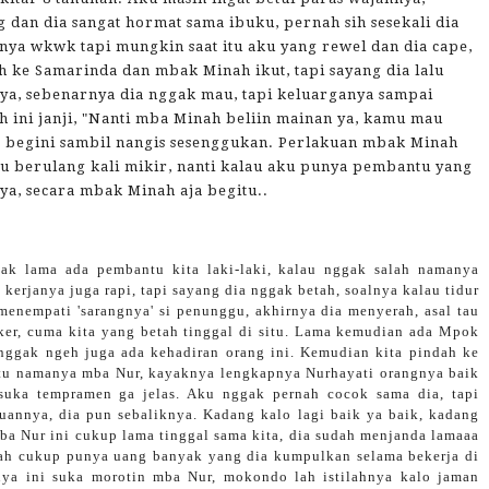
 dan dia sangat hormat sama ibuku, pernah sih sesekali dia
nya wkwk tapi mungkin saat itu aku yang rewel dan dia cape,
h ke Samarinda dan mbak Minah ikut, tapi sayang dia lalu
ya, sebenarnya dia nggak mau, tapi keluarganya sampai
ini janji, "Nanti mba Minah beliin mainan ya, kamu mau
 begini sambil nangis sesenggukan. Perlakuan mbak Minah
ku berulang kali mikir, nanti kalau aku punya pembantu yang
a, secara mbak Minah aja begitu..
k lama ada pembantu kita laki-laki, kalau nggak salah namanya
 kerjanya juga rapi, tapi sayang dia nggak betah, soalnya kalau tidur
enempati 'sarangnya' si penunggu, akhirnya dia menyerah, asal tau
ker, cuma kita yang betah tinggal di situ. Lama kemudian ada Mpok
 nggak ngeh juga ada kehadiran orang ini. Kemudian kita pindah ke
tu namanya mba Nur, kayaknya lengkapnya Nurhayati orangnya baik
uka tempramen ga jelas. Aku nggak pernah cocok sama dia, tapi
uannya, dia pun sebaliknya. Kadang kalo lagi baik ya baik, kadang
ba Nur ini cukup lama tinggal sama kita, dia sudah menjanda lamaaa
udah cukup punya uang banyak yang dia kumpulkan selama bekerja di
ya ini suka morotin mba Nur, mokondo lah istilahnya kalo jaman