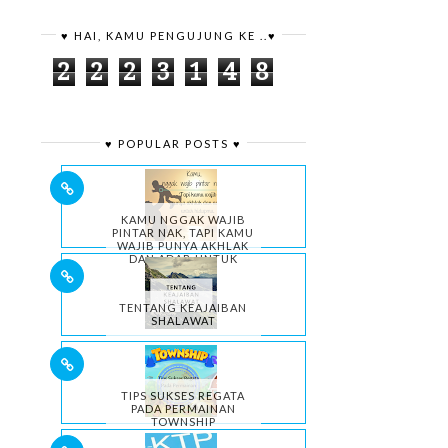
♥ HAI, KAMU PENGUJUNG KE ..♥
2
2
2
3
1
4
8
♥ POPULAR POSTS ♥
KAMU NGGAK WAJIB
PINTAR NAK, TAPI KAMU
WAJIB PUNYA AKHLAK
DAN ADAB UNTUK
HIDUPMU.
TENTANG KEAJAIBAN
SHALAWAT
TIPS SUKSES REGATA
PADA PERMAINAN
TOWNSHIP