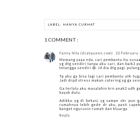
LABEL:
HANYA CURHAT
1 COMMENT :
Fanny Nila (dcatqueen.com)
22 February 
Memang yaaa nda, cari pembantu itu susaa
yg dtg sendiri tanpa aku cari, dan baik2 p
tetangga sendiri 😄. Jd dia dtg pagi, pulan
Tp aku ga bisa lagi cari pembantu utk tu
Jadi drpd stress makan catering yg ga sesu
Ga terlalu aku masalahin krn anak2 udh ged
kayak dulu.
Adikku yg di bekasi yg sampe skr pun ga
rumahnya lebih gede dr aku, pasti cape
banget ngurusin rumah dan kluarga
Reply