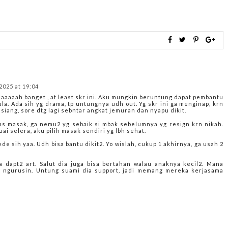
2025 at 19:04
aaaaah banget , at least skr ini. Aku mungkin beruntung dapat pembantu
ula. Ada sih yg drama, tp untungnya udh out. Yg skr ini ga menginap, krn
g siang, sore dtg lagi sebntar angkat jemuran dan nyapu dikit.
gas masak, ga nemu2 yg sebaik si mbak sebelumnya yg resign krn nikah.
ai selera, aku pilih masak sendiri yg lbh sehat.
e sih yaa. Udh bisa bantu dikit2. Yo wislah, cukup 1 akhirnya, ga usah 2
 dapt2 art. Salut dia juga bisa bertahan walau anaknya kecil2. Mana
k ngurusin. Untung suami dia support, jadi memang mereka kerjasama