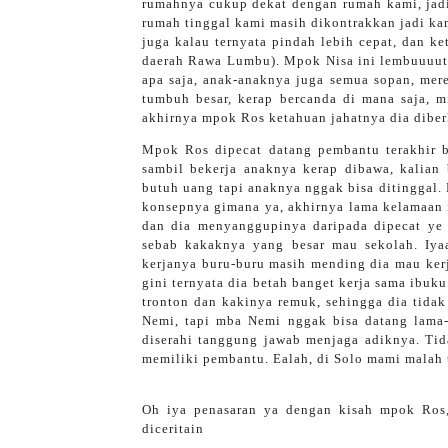
rumahnya cukup dekat dengan rumah kami, jad
rumah tinggal kami masih dikontrakkan jadi kam
juga kalau ternyata pindah lebih cepat, dan k
daerah Rawa Lumbu). Mpok Nisa ini lembuuuut 
apa saja, anak-anaknya juga semua sopan, mer
tumbuh besar, kerap bercanda di mana saja, m
akhirnya mpok Ros ketahuan jahatnya dia diber
Mpok Ros dipecat datang pembantu terakhir b
sambil bekerja anaknya kerap dibawa, kalian 
butuh uang tapi anaknya nggak bisa ditinggal.
konsepnya gimana ya, akhirnya lama kelamaan 
dan dia menyanggupinya daripada dipecat ye 
sebab kakaknya yang besar mau sekolah. Iyaa
kerjanya buru-buru masih mending dia mau kerja
gini ternyata dia betah banget kerja sama ibuk
tronton dan kakinya remuk, sehingga dia tidak
Nemi, tapi mba Nemi nggak bisa datang lama-
diserahi tanggung jawab menjaga adiknya. Tid
memiliki pembantu. Ealah, di Solo mami malah 
Oh iya penasaran ya dengan kisah mpok Ros,
diceritain