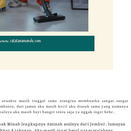
sewaktu masih tinggal sama orangtua membuatku sangat..sangat
embantu, dari jaman aku masih kecil aku diasuh sama yang namanya
oalnya aku masih bayi banget tentu saja ya nggak inget hehe..
bak Minah lengkapnya Aminah asalnya dari Jember, lumayan
kitar 8 tahunan. Aku masih ingat betul paras wajahnya,