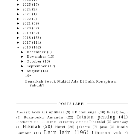
2025
(17)
►
2024
(3)
►
2023
(1)
►
2022
(2)
►
2021
(59)
►
2020
(62)
►
2019
(82)
►
2018
(153)
►
2017
(114)
►
2016
(142)
▼
December
(8)
►
November
(13)
►
October
(10)
►
September
(17)
►
August
(14)
▼
19+
Benarkah Sosok Mukidi Ada Di Balik Konspirasi
Yahudi?
Si Manis Fita, Seorang Guru Yang Multitalenta
Antara Ambon Dan Jakarta
Jadi Penulis Itu Susah Nggak Sih?
POSTS LABEL
Inilah Alasan Kenapa Kamu Harus Merantau
Aplikasi
(9)
BP challenge
(30)
Aceh
(3)
About
(1)
Bali
(2)
Bogor
Ketika Anak Balita Bersentuhan Dengan Gadget
Catatan penting
(41)
Buku-buku Amanda
(22)
(2)
Nikmati Sensasi Alam Maluku Di The Natsepa Resort
Finansial
(3)
Disclosure
(1)
FLP Bekasi
(2)
Factory visit
(1)
Giveaway
Nyaman Terbang Bersama Batik Air Ke Seluruh
Hikmah
(50)
Hotel
(26)
Kuala
Jakarta
(7)
Jasa
(3)
(1)
Nusa...
Lain-lain
(196)
Liburan yuk :)
Lumpur
(13)