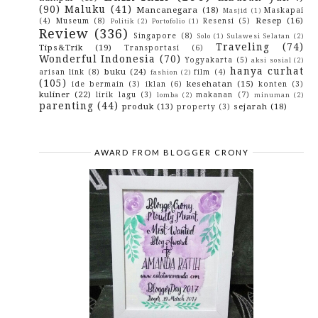
Shine Fikri, Si Cerdas Yang Selalu Ceria
(90)
Maluku
(41)
Mancanegara
(18)
Maskapai
Masjid
(1)
Rayakan Hari Spesialmu Bersama Taka Deli
Resep
(16)
(4)
Museum
(8)
Resensi
(5)
Politik
(2)
Portofolio
(1)
Masjid Raya Al-Fatah, Masjid Terbesar dan
Review
(336)
Singapore
(8)
Termegah...
Solo
(1)
Sulawesi Selatan
(2)
Traveling
(74)
Tips&Trik
(19)
Transportasi
(6)
Bisnis Online Tanpa Modal, Bisakah?
Wonderful Indonesia
(70)
Yogyakarta
(5)
aksi sosial
(2)
Tahukan Anda Susu Alergi yang Murah dan Sehat
hanya curhat
buku
(24)
arisan link
(8)
film
(4)
fashion
(2)
July
(18)
►
(105)
kesehatan
(15)
ide bermain
(3)
iklan
(6)
konten
(3)
June
(22)
►
kuliner
(22)
lirik lagu
(3)
makanan
(7)
lomba
(2)
minuman
(2)
May
(20)
►
parenting
(44)
produk
(13)
sejarah
(18)
property
(3)
April
(10)
►
March
(1)
►
February
(2)
►
January
(7)
►
AWARD FROM BLOGGER CRONY
2015
(10)
►
2014
(4)
►
2013
(3)
►
2012
(29)
►
2010
(42)
►
2009
(43)
►