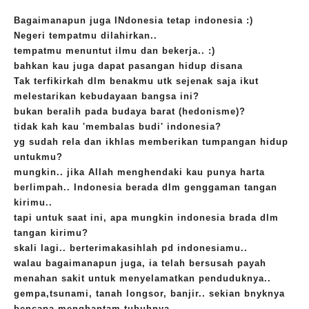
Bagaimanapun juga INdonesia tetap indonesia :)
Negeri tempatmu dilahirkan..
tempatmu menuntut ilmu dan bekerja.. :)
bahkan kau juga dapat pasangan hidup disana
Tak terfikirkah dlm benakmu utk sejenak saja ikut
melestarikan kebudayaan bangsa ini?
bukan beralih pada budaya barat (hedonisme)?
tidak kah kau 'membalas budi' indonesia?
yg sudah rela dan ikhlas memberikan tumpangan hidup
untukmu?
mungkin.. jika Allah menghendaki kau punya harta
berlimpah.. Indonesia berada dlm genggaman tangan
kirimu..
tapi untuk saat ini, apa mungkin indonesia brada dlm
tangan kirimu?
skali lagi.. berterimakasihlah pd indonesiamu..
walau bagaimanapun juga, ia telah bersusah payah
menahan sakit untuk menyelamatkan penduduknya..
gempa,tsunami, tanah longsor, banjir.. sekian bnyknya
bencana menghantam tubuhnya.