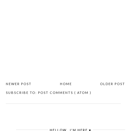
NEWER POST
HOME
OLDER POST
SUBSCRIBE TO:
POST COMMENTS ( ATOM )
HELLOW.. I'M HERE ♥