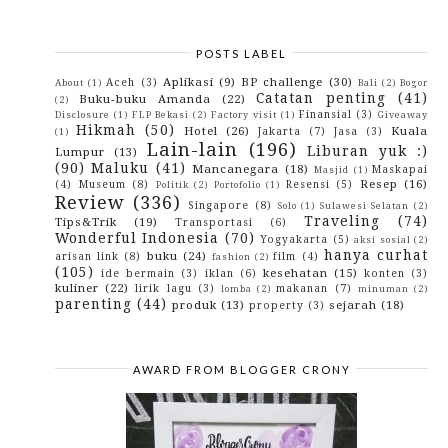
October
(4)
▼
Antara diriku dan dirimu!kita dan semua..
-SAng Pelindung- :)
POSTS LABEL
INdonesia Ya tetap Indonesia :)
JIka kamu memancing iKan ^_^
Aplikasi
(9)
BP challenge
(30)
Aceh
(3)
About
(1)
Bali
(2)
Bogor
Catatan penting
(41)
August
(2)
Buku-buku Amanda
(22)
►
(2)
June
(2)
Finansial
(3)
►
Disclosure
(1)
FLP Bekasi
(2)
Factory visit
(1)
Giveaway
Hikmah
(50)
May
(20)
Hotel
(26)
Kuala
►
Jakarta
(7)
Jasa
(3)
(1)
Lain-lain
(196)
April
(11)
►
Liburan yuk :)
Lumpur
(13)
(90)
Maluku
(41)
Mancanegara
(18)
Maskapai
Masjid
(1)
Resep
(16)
(4)
Museum
(8)
Resensi
(5)
Politik
(2)
Portofolio
(1)
Review
(336)
Singapore
(8)
Solo
(1)
Sulawesi Selatan
(2)
Traveling
(74)
Tips&Trik
(19)
Transportasi
(6)
Wonderful Indonesia
(70)
Yogyakarta
(5)
aksi sosial
(2)
hanya curhat
buku
(24)
arisan link
(8)
film
(4)
fashion
(2)
(105)
kesehatan
(15)
ide bermain
(3)
iklan
(6)
konten
(3)
kuliner
(22)
lirik lagu
(3)
makanan
(7)
lomba
(2)
minuman
(2)
parenting
(44)
produk
(13)
sejarah
(18)
property
(3)
AWARD FROM BLOGGER CRONY