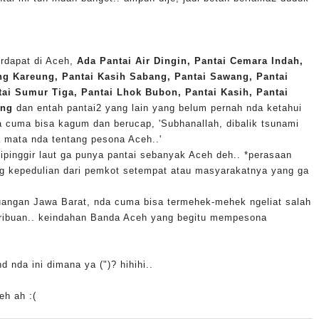
erdapat di Aceh,
Ada Pantai Air Dingin, Pantai Cemara Indah,
ung Kareung, Pantai Kasih Sabang, Pantai Sawang, Pantai
ai Sumur Tiga, Pantai Lhok Bubon, Pantai Kasih, Pantai
ang
dan entah pantai2 yang lain yang belum pernah nda ketahui
a cuma bisa kagum dan berucap, 'Subhanallah, dibalik tsunami
 mata nda tentang pesona Aceh..'
ipinggir laut ga punya pantai sebanyak Aceh deh.. *perasaan
ng kepedulian dari pemkot setempat atau masyarakatnya yang ga
 buangan Jawa Barat, nda cuma bisa termehek-mehek ngeliat salah
ribuan..
keindahan Banda Aceh yang begitu mempesona
d nda ini dimana ya (")? hihihi..
eh ah :(