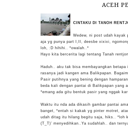
ACEH PES
CINTAKU DI TANOH RENTJO
Wedew, ni post udah kayak p
aja yg punya part I,II, deesbe xixixi, ngomong
loh, :D hihihi.. *owalah..*
Hayo kita bercerita lagi tentang Tanah rentjo
Haduh.. aku tak bisa membayangkan betapa in
rasanya jadi kangen ama Balikpapan. Bagaima
Pasir putihnya yang bening dengan hamparan 
beda kali dengan pantai di Balikpapan yang 
*emang ada gitu bentuk pasir yang nggak kar
Waktu itu nda ada dikasih gambar pantai ama
banget, *entah si kakak yg pinter motret, a
udah ditag itu hilang begitu saja, hiks.. *lo
(T_T)’ menyedihkan..Ya sudahlah.. dan ternya