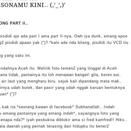
ONAMU KINI.. (,'_',)'
NG PART II..
isdidi aje ada part I ama part II-nya, Owh iya dunk, emang epse
2 pisdidi apaan yak (“)? *kalo ade nda bilang, pisdidi itu VCD itu
ng yang satu ini.
dahnya Aceh itu. Melirik foto temen2 yang tinggal di Aceh
na tidak, pantainya itu loh menawan banget! gila, keren eui.
air laut yang mengharu biru, sejuk kali dipandang mata mak..
airnya udah butek, dan pasir yang udah nggak karuan bentuknya
uan* (“)?
 kak ira *seorang kawan di facebook* Subhanallah.. Indah
tau emang pantainya yang emang indah*, sayangnya foto yang
h kenapa nda?* iyah pesbukna diblokir ama si fred kamfred!! Hiks..
ta daerah yang pernah terasing dari hidupku itu bener2