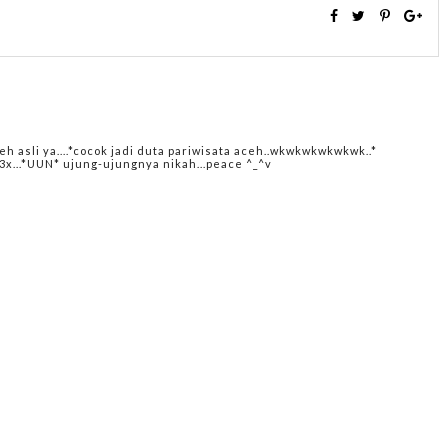
h asli ya....*cocok jadi duta pariwisata aceh..wkwkwkwkwkwk..*
a3x...*UUN* ujung-ujungnya nikah...peace ^_^v