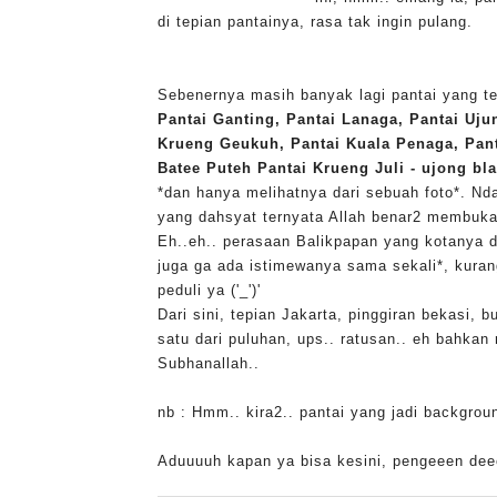
di tepian pantainya, rasa tak ingin pulang.
Sebenernya masih banyak lagi pantai yang t
Pantai Ganting, Pantai Lanaga, Pantai Uj
Krueng Geukuh, Pantai Kuala Penaga, Pant
Batee Puteh Pantai Krueng Juli - ujong bl
*dan hanya melihatnya dari sebuah foto*. Nd
yang dahsyat ternyata Allah benar2 membuka
Eh..eh.. perasaan Balikpapan yang kotanya d
juga ga ada istimewanya sama sekali*, kura
peduli ya ('_')'
Dari sini, tepian Jakarta, pinggiran bekasi,
satu
dari puluhan, ups.. ratusan.. eh bahkan 
Subhanallah..
nb : Hmm.. kira2.. pantai yang jadi backgroun
Aduuuuh kapan ya bisa kesini, pengeeen dee