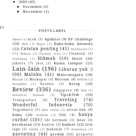
2009
(43)
▼
December
(3)
►
November
(1)
►
October
(4)
►
August
(2)
►
June
(2)
►
ST
POSTS LABEL
May
(20)
▼
^_^
Aplikasi
(9)
BP challenge
Aceh
(3)
About
(1)
Dunia ni gilak sudah!!
(30)
Buku-buku Amanda
Bali
(2)
Bogor
(2)
Pesbuk haram?? wew.. sumpe lw.. :p
Catatan penting
(41)
(22)
Disclosure
(1)
Yang tak lekang oleh waktu..
Finansial
(3)
FLP Bekasi
(2)
Factory visit
(1)
Hikmah
(50)
Hotel
(26)
Fotoku keyen tekayi.. \:D/ *norak*
Giveaway
(1)
Kuala Lumpur
(13)
Jakarta
(7)
Jasa
(3)
Kenapa Amerika perlu mikir 2x
Lain-lain
(196)
untuk menyerang Indo...
Liburan yuk :)
Rahasia Kecerdasan Orang Yahudi
(90)
Maluku
(41)
Mancanegara
(18)
Maskapai
(4)
Museum
(8)
Hah?? Award!! oh My god... wew...
Masjid
(1)
Politik
(2)
^_^
Resep
(16)
Resensi
(5)
Portofolio
(1)
Review
(336)
PENEMUAN TERBARU MENGENAI
Singapore
(8)
Solo
(1)
KANKER HATI
Tips&Trik
(19)
Sulawesi Selatan
(2)
Cinta Allah Kepada Hamba-Nya
Traveling
(74)
Transportasi
(6)
Wonderful Indonesia
(70)
Allah S.W.T. Bersama Hamba Yang
Mengingat Dan Meny...
Yogyakarta
(5)
arisan link
(8)
aksi sosial
(2)
hanya
Remehkan Perkara kecil! berani...
buku
(24)
film
(4)
fashion
(2)
(-0-0-)!
curhat
(105)
ide bermain
(3)
iklan
(6)
Ajari Aku ^_^
kesehatan
(15)
kuliner
(22)
konten
(3)
lirik
lagu
(3)
makanan
(7)
lomba
(2)
minuman
(2)
Tiga Tingkat Kesabaran :)
parenting
(44)
produk
(13)
property
Pemborosan Di Internet >_<