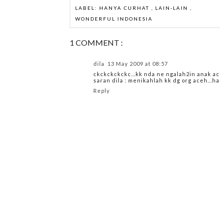
LABEL:
HANYA CURHAT
,
LAIN-LAIN
,
WONDERFUL INDONESIA
1 COMMENT :
dila
13 May 2009 at 08:57
ckckckckckc...kk nda ne ngalah2in anak ace
saran dila : menikahlah kk dg org aceh...h
Reply