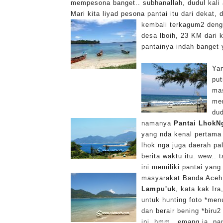
mempesona banget.. subhanallah, dudul kali 
Mari kita liyad pesona pantai itu dari dekat
kembali terkagum2 deng
desa lboih, 23 KM dari k
pantainya indah banget y
Ya
put
mas
men
dud
namanya
Pantai LhokN
yang nda kenal pertama 
lhok nga juga daerah pa
berita waktu itu. wew..
ini memiliki pantai yang
masyarakat Banda Aceh d
Lampu'uk
, kata kak Ira
untuk hunting foto *menu
dan berair bening *biru
ini, hmm.. emang ia, pan