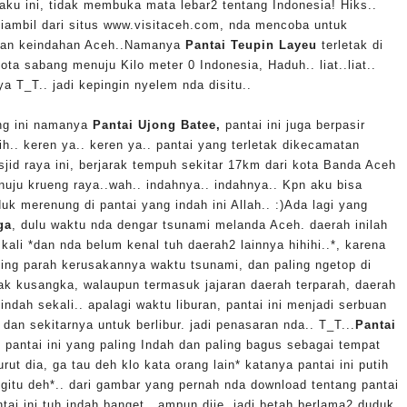
aku ini, tidak membuka mata lebar2 tentang Indonesia! Hiks..
, diambil dari situs www.visitaceh.com, nda mencoba untuk
an keindahan Aceh..
Namanya
Pantai Teupin Layeu
terletak di
ota sabang menuju Kilo meter 0 Indonesia, Haduh.. liat..liat..
a T_T.. jadi kepingin nyelem nda disitu..
ng ini namanya
Pantai Ujong Batee,
pantai ini juga berpasir
ih.. keren ya.. keren ya.. pantai yang terletak dikecamatan
jid raya ini, berjarak tempuh sekitar 17km dari kota Banda Aceh
uju krueng raya..wah.. indahnya.. indahnya.. Kpn aku bisa
uk merenung di pantai yang indah ini Allah.. :)
Ada lagi yang
ga
, dulu waktu nda dengar tsunami melanda Aceh. daerah inilah
kali *dan nda belum kenal tuh daerah2 lainnya hihihi..*, karena
ling parah kerusakannya waktu tsunami, dan paling ngetop di
 tak kusangka, walaupun termasuk jajaran daerah terparah, daerah
 indah sekali.. apalagi waktu liburan, pantai ini menjadi serbuan
an sekitarnya untuk berlibur. jadi penasaran nda.. T_T...
Pantai
, pantai ini yang paling Indah dan paling bagus sebagai tempat
rut dia, ga tau deh klo kata orang lain* katanya pantai ini putih
2 gitu deh*.. dari gambar yang pernah nda download tentang pantai
tai ini tuh indah banget.. ampun dije, jadi betah berlama2 duduk