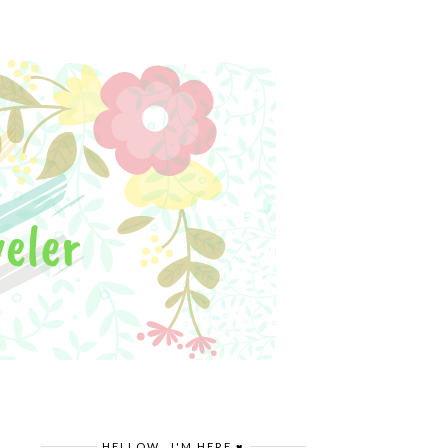
HELLOW.. I'M HERE ♥